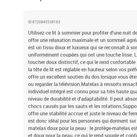
ID 8720845538163
Utilisez ce lit à sommier pour profiter d'une nuit d
offre une relaxation maximale et un sommeil agréab
est un tissu doux et luxueux qui se reconnaît à so
uniformément coupées qui ont une touche lisse. Le
toucher doux distinctif, ce qui le rend confortable 
la tête de lit est réglable en hauteur selon vos préf
offre un excellent soutien du dos lorsque vous êtes 
ou regarder la télévision.Matelas à ressorts ensac
individuel intégré est connu pour sa très haute qu
niveau de durabilité et d'adaptabilité. Il peut abso
chocs causés par les sauts et les rotations.Suppor
offre une stabilité accrue et juste le niveau de ferm
est donc idéal pour les personnes qui dorment sur 
matelas doux pour la peau : le protège-matelas est
et doux pour la peau, ce qui le rend souple et con