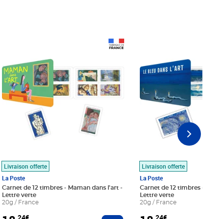
Prix 18,24€
Prix 18,24€
Livraison offerte
Livraison offerte
La Poste
La Poste
Carnet de 12 timbres - Maman dans l'art -
Carnet de 12 timbres - Le bl
Lettre verte
Lettre verte
20g / France
20g / France
,24€
,24€
r au panier
Ajouter au panier