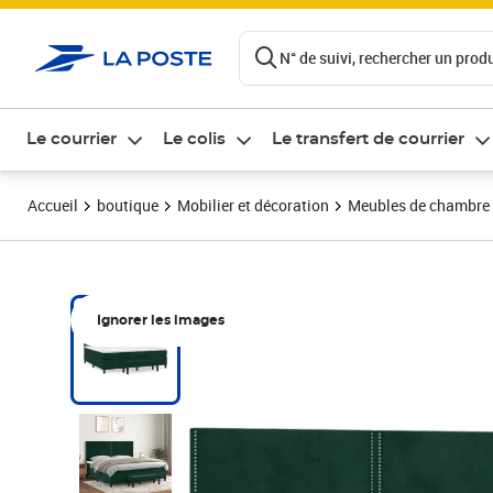
ontenu de la page
N° de suivi, rechercher un produi
Le courrier
Le colis
Le transfert de courrier
Accueil
boutique
Mobilier et décoration
Meubles de chambre
Ignorer les images