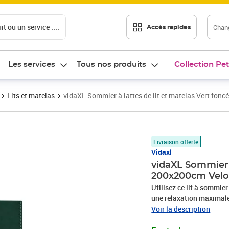
t ou un service ....
Chang
Accès rapides
Les services
Tous nos produits
Collection Pet
Lits et matelas
vidaXL Sommier à lattes de lit et matelas Vert fon
Prix 767,89€
Livraison offerte
Vidaxl
vidaXL Sommier à
200x200cm Velo
Utilisez ce lit à sommier
une relaxation maximale 
tissu doux et luxueux qu
Voir la description
coupées qui ont une touc