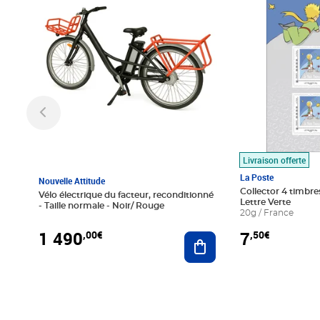
Livraison offerte
La Poste
Nouvelle Attitude
Collector 4 timbres
Vélo électrique du facteur, reconditionné
Lettre Verte
- Taille normale - Noir/ Rouge
20g / France
1 490
7
,00€
,50€
Ajouter au panier