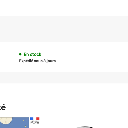
En stock
Expédié sous 3 jours
té
Prix 148,00€