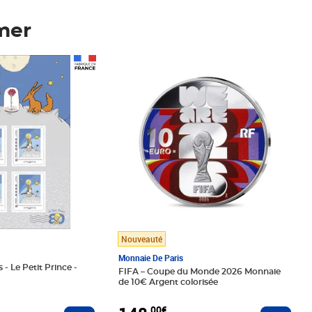
mer
Prix 148,00€
Nouveauté
Monnaie De Paris
 - Le Petit Prince -
FIFA – Coupe du Monde 2026 Monnaie
de 10€ Argent colorisée
,00€
Ajouter au panier
Ajoute