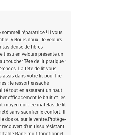
lit1 x tête de lit2 x mat
e sommeil réparatrice ! Il vous
le. Velours doux : le velours
n tas dense de fibres
 tissu en velours présente un
au toucher.Tête de lit pratique :
érences. La tête de lit vous
assis dans votre lit pour lire
hés : le ressort ensaché
alité tout en assurant un haut
rber efficacement le bruit et les
t moyen-dur : ce matelas de lit
eté sans sacrifier le confort. Il
le dos ou sur le ventre.Protège-
 recouvert d'un tissu résistant
fortable.Banc multifonctionnel :