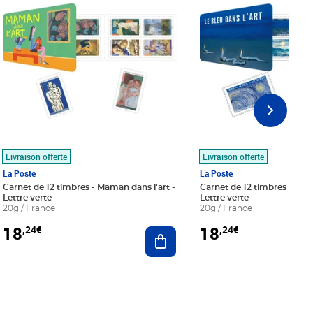
Livraison offerte
Livraison offerte
La Poste
La Poste
Carnet de 12 timbres - Maman dans l'art -
Carnet de 12 timbres - Le bl
Lettre verte
Lettre verte
20g / France
20g / France
18
18
,24€
,24€
r au panier
Ajouter au panier