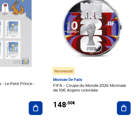
Nouveauté
Monnaie De Paris
 - Le Petit Prince -
FIFA – Coupe du Monde 2026 Monnaie
de 10€ Argent colorisée
148
,00€
Ajouter au panier
Ajoute