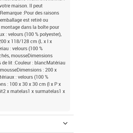
votre maison. Il peut
. Remarque :Pour des raisons
'emballage est retiré ou
e montage dans la boîte pour
x : velours (100 % polyester),
200 x 118/128 cm (L x l x
riau : velours (100 %
sachés, mousseDimensions
 de lit :Couleur : blancMatériau
 : mousseDimensions : 200 x
tériaux : velours (100 %
ns : 100 x 30 x 30 cm (l x P x
 lit2 x matelas1 x surmatelas1 x