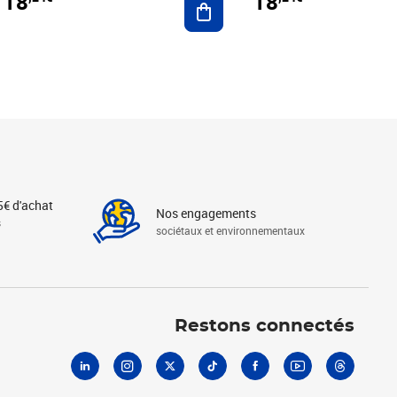
18
18
5€ d'achat
Nos engagements
s
sociétaux et environnementaux
Linkedin
Instagram
X
Tiktok
Facebook
Youtube
Threads
Restons connectés