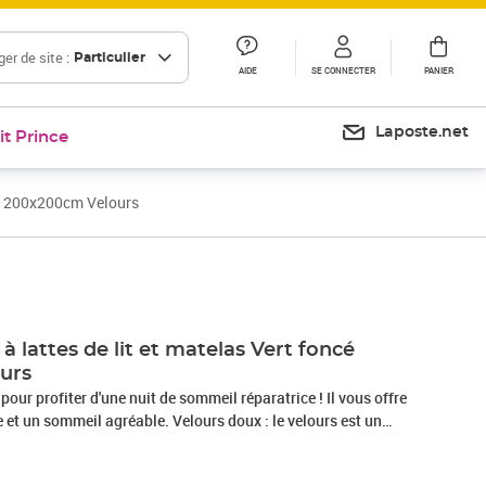
er de site :
Particulier
AIDE
SE CONNECTER
PANIER
Laposte.net
it Prince
cé 200x200cm Velours
Prix 767,99€
 lattes de lit et matelas Vert foncé
urs
 pour profiter d'une nuit de sommeil réparatrice ! Il vous offre
et un sommeil agréable. Velours doux : le velours est un
i se reconnaît à son tas dense de fibres uniformément
he lisse. Le tissu en velours présente un toucher doux