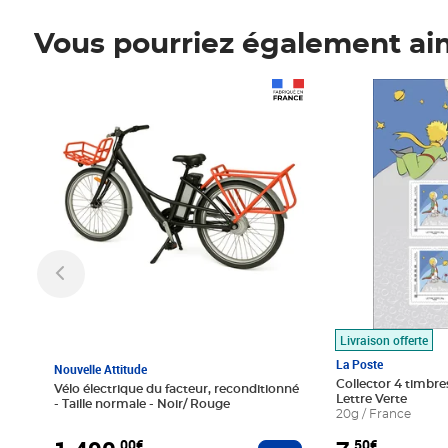
Vous pourriez également ai
Prix 1 490,00€
Prix 7,50€
Livraison offerte
La Poste
Nouvelle Attitude
Collector 4 timbres
Vélo électrique du facteur, reconditionné
Lettre Verte
- Taille normale - Noir/ Rouge
20g / France
,00€
,50€
Ajouter au panier