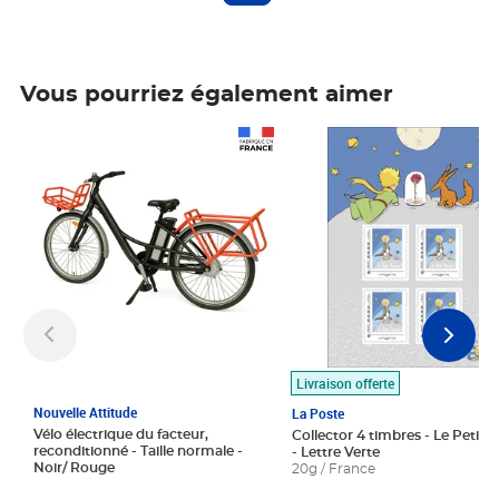
Vous pourriez également aimer
Prix 1 490,00€
Prix 7,50€
Livraison offerte
Nouvelle Attitude
La Poste
Vélo électrique du facteur,
Collector 4 timbres - Le Petit P
reconditionné - Taille normale -
- Lettre Verte
Noir/ Rouge
20g / France