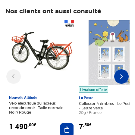
Nos clients ont aussi consulté
Prix 1 490,00€
Prix 7,50€
Livraison offerte
Nouvelle Attitude
La Poste
Vélo électrique du facteur,
Collector 4 timbres - Le Petit P
reconditionné - Taille normale -
- Lettre Verte
Noir/ Rouge
20g / France
1 490
7
,00€
,50€
Ajouter au panier