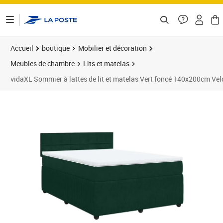
ontenu de la page
Accueil
boutique
Mobilier et décoration
Meubles de chambre
Lits et matelas
vidaXL Sommier à lattes de lit et matelas Vert foncé 140x200cm Vel
Prix barré 557,99 €
Prix 556,99€
Prix 5