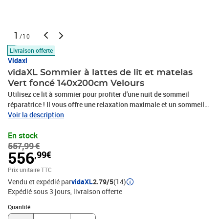
1
/10
Livraison offerte
Vidaxl
vidaXL Sommier à lattes de lit et matelas
Vert foncé 140x200cm Velours
Utilisez ce lit à sommier pour profiter d'une nuit de sommeil
réparatrice ! Il vous offre une relaxation maximale et un sommeil
agréable. Matériau doux et confortable : le tissu en velours
Voir la description
présente une surface douce et lisse qui offre une sensation
En stock
agréable contre la peau, vous apportant chaleur et confort
557,99 €
ultime.Matelas à ressorts ensachés : ce matelas à ressorts
556
,99€
ensachés comporte des ressorts ensachés individuels qui
fonctionnent indépendamment pour offrir un soutien personnalisé
Prix unitaire TTC
en réagissant uniquement à la pression exercée dans chaque zone.
Vendu et expédié par
vidaXL
2.79/5
(14)
Cette conception empêche « l'enroulement » et réduit le transfert
Expédié sous 3 jours
livraison offerte
de mouvement par rapport aux matelas traditionnels à ressorts
Quantité : 1
ouverts. Chaque ressort ensaché soutient le corps
Quantité
individuellement.Surmatelas confortable : ce surmatelas améliore