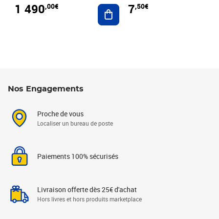
1 490
7
,00€
,50€
Ajouter au panier
Nos Engagements
Proche de vous
Localiser un bureau de poste
Paiements 100% sécurisés
Livraison offerte dès 25€ d'achat
Hors livres et hors produits marketplace