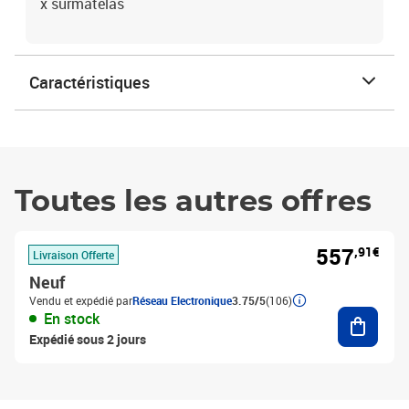
x surmatelas
Caractéristiques
Toutes les autres offres
557
,91€
Livraison Offerte
Neuf
Vendu et expédié par
Réseau Electronique
3.75/5
(106)
Ajouter
En stock
Expédié sous 2 jours