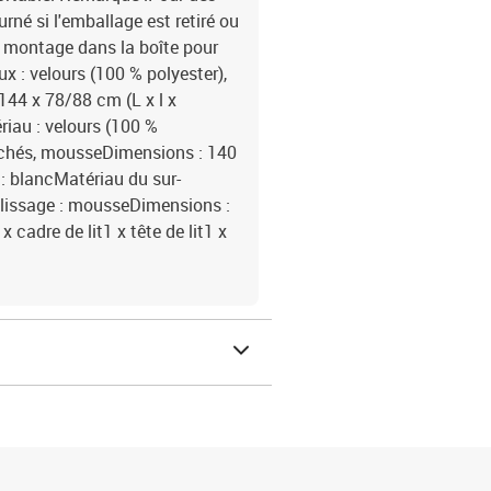
rné si l'emballage est retiré ou
e montage dans la boîte pour
x : velours (100 % polyester),
144 x 78/88 cm (L x l x
riau : velours (100 %
sachés, mousseDimensions : 140
 : blancMatériau du sur-
plissage : mousseDimensions :
x cadre de lit1 x tête de lit1 x