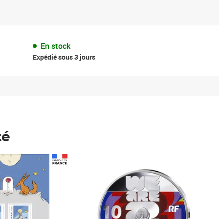
En stock
Expédié sous 3 jours
té
Prix 148,00€