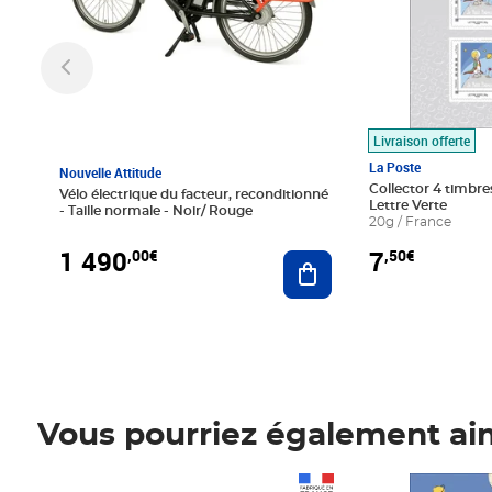
Livraison offerte
La Poste
Nouvelle Attitude
Collector 4 timbres
Vélo électrique du facteur, reconditionné
Lettre Verte
- Taille normale - Noir/ Rouge
20g / France
1 490
7
,00€
,50€
Ajouter au panier
Vous pourriez également ai
Prix 1 490,00€
Prix 7,50€