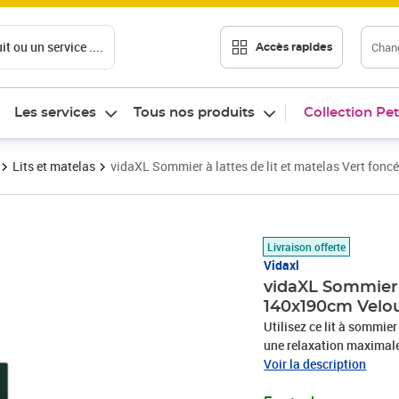
t ou un service ....
Chang
Accès rapides
Les services
Tous nos produits
Collection Pet
Lits et matelas
vidaXL Sommier à lattes de lit et matelas Vert fon
Prix 442,89€
Livraison offerte
Vidaxl
vidaXL Sommier à
140x190cm Velo
Utilisez ce lit à sommier
une relaxation maximale 
tissu doux et luxueux qu
Voir la description
coupées qui ont une touc