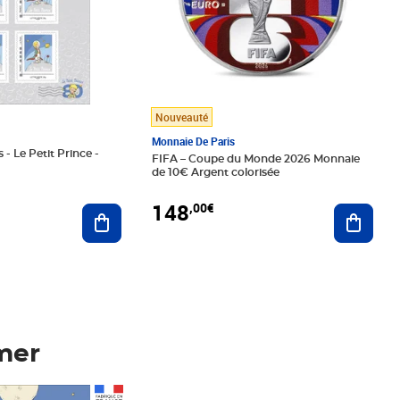
Nouveauté
Monnaie De Paris
 - Le Petit Prince -
FIFA – Coupe du Monde 2026 Monnaie
de 10€ Argent colorisée
148
,00€
Ajouter au panier
Ajoute
mer
Prix 148,00€