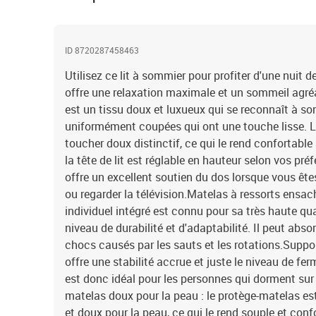
ID 8720287458463
Utilisez ce lit à sommier pour profiter d'une nuit d
offre une relaxation maximale et un sommeil agréab
est un tissu doux et luxueux qui se reconnaît à so
uniformément coupées qui ont une touche lisse. Le
toucher doux distinctif, ce qui le rend confortable 
la tête de lit est réglable en hauteur selon vos préf
offre un excellent soutien du dos lorsque vous êtes 
ou regarder la télévision.Matelas à ressorts ensac
individuel intégré est connu pour sa très haute qu
niveau de durabilité et d'adaptabilité. Il peut abso
chocs causés par les sauts et les rotations.Suppor
offre une stabilité accrue et juste le niveau de ferm
est donc idéal pour les personnes qui dorment sur 
matelas doux pour la peau : le protège-matelas est
et doux pour la peau, ce qui le rend souple et con