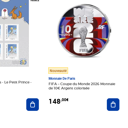
Nouveauté
Monnaie De Paris
 - Le Petit Prince -
FIFA – Coupe du Monde 2026 Monnaie
de 10€ Argent colorisée
148
,00€
Ajouter au panier
Ajoute