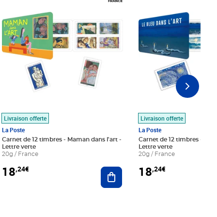
Livraison offerte
Livraison offerte
La Poste
La Poste
Carnet de 12 timbres - Maman dans l'art -
Carnet de 12 timbres - Le bl
Lettre verte
Lettre verte
20g / France
20g / France
18
18
,24€
,24€
r au panier
Ajouter au panier