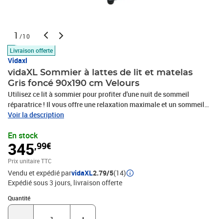
1
/10
Livraison offerte
Vidaxl
vidaXL Sommier à lattes de lit et matelas
Gris foncé 90x190 cm Velours
Utilisez ce lit à sommier pour profiter d'une nuit de sommeil
réparatrice ! Il vous offre une relaxation maximale et un sommeil
agréable. Matériau doux et confortable : le tissu en velours
Voir la description
présente une surface douce et lisse qui offre une sensation
En stock
agréable contre la peau, vous apportant chaleur et confort
345
,99€
ultime.Matelas à ressorts ensachés : ce matelas à ressorts
ensachés comporte des ressorts ensachés individuels qui
Prix unitaire TTC
fonctionnent indépendamment pour offrir un soutien personnalisé
Vendu et expédié par
vidaXL
2.79/5
(14)
en réagissant uniquement à la pression exercée dans chaque zone.
Expédié sous 3 jours
livraison offerte
Cette conception empêche « l'enroulement » et réduit le transfert
de mouvement par rapport aux matelas traditionnels à ressorts
Quantité : 1
Quantité
ouverts. Chaque ressort ensaché soutient le corps
individuellement.Surmatelas confortable : ce surmatelas améliore