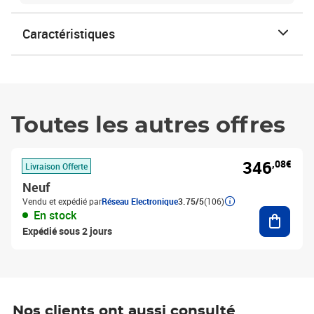
Caractéristiques
Toutes les autres offres
346
,08€
Livraison Offerte
Neuf
Vendu et expédié par
Réseau Electronique
3.75/5
(106)
Ajouter
En stock
Expédié sous 2 jours
Nos clients ont aussi consulté