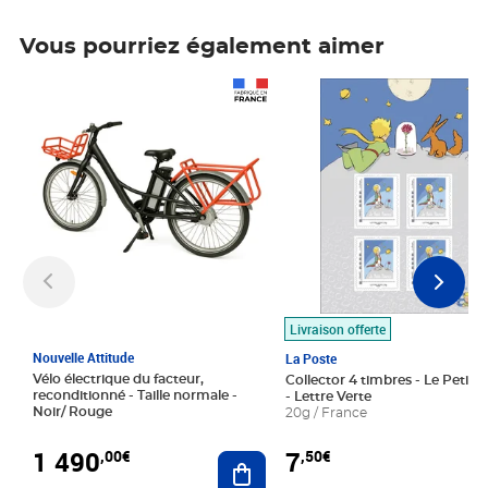
Vous pourriez également aimer
Prix 1 490,00€
Prix 7,50€
Livraison offerte
Nouvelle Attitude
La Poste
Vélo électrique du facteur,
Collector 4 timbres - Le Petit P
reconditionné - Taille normale -
- Lettre Verte
Noir/ Rouge
20g / France
1 490
7
,00€
,50€
Ajouter au panier