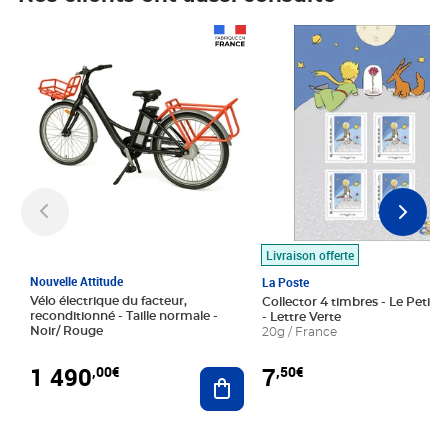
Prix 1 490,00€
Prix 7,50€
Livraison offerte
Nouvelle Attitude
La Poste
Vélo électrique du facteur,
Collector 4 timbres - Le Petit P
reconditionné - Taille normale -
- Lettre Verte
Noir/ Rouge
20g / France
1 490
7
,00€
,50€
Ajouter au panier