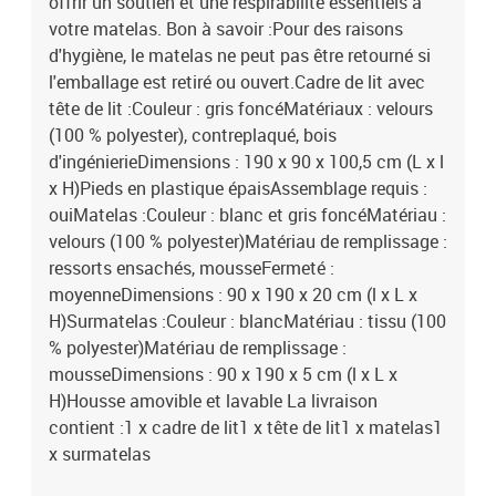
offrir un soutien et une respirabilité essentiels à
votre matelas. Bon à savoir :Pour des raisons
d'hygiène, le matelas ne peut pas être retourné si
l'emballage est retiré ou ouvert.Cadre de lit avec
tête de lit :Couleur : gris foncéMatériaux : velours
(100 % polyester), contreplaqué, bois
d'ingénierieDimensions : 190 x 90 x 100,5 cm (L x l
x H)Pieds en plastique épaisAssemblage requis :
ouiMatelas :Couleur : blanc et gris foncéMatériau :
velours (100 % polyester)Matériau de remplissage :
ressorts ensachés, mousseFermeté :
moyenneDimensions : 90 x 190 x 20 cm (l x L x
H)Surmatelas :Couleur : blancMatériau : tissu (100
% polyester)Matériau de remplissage :
mousseDimensions : 90 x 190 x 5 cm (l x L x
H)Housse amovible et lavable La livraison
contient :1 x cadre de lit1 x tête de lit1 x matelas1
x surmatelas