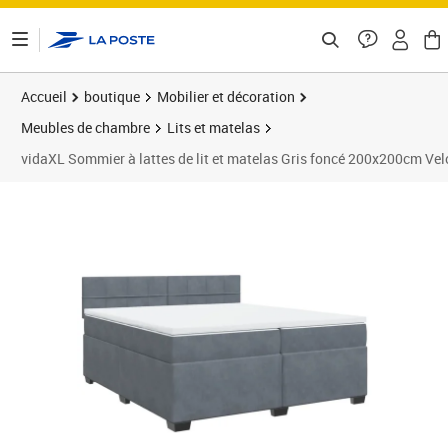
ontenu de la page
Accueil
boutique
Mobilier et décoration
Meubles de chambre
Lits et matelas
vidaXL Sommier à lattes de lit et matelas Gris foncé 200x200cm Vel
Prix 652,99€
Prix 6