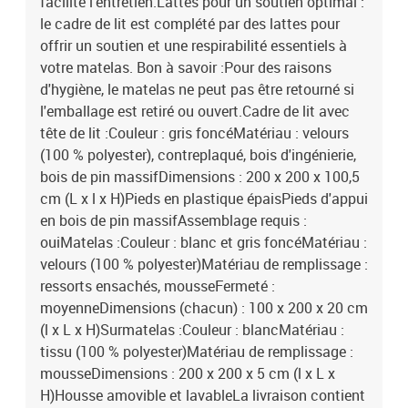
facilite l'entretien.Lattes pour un soutien optimal :
le cadre de lit est complété par des lattes pour
offrir un soutien et une respirabilité essentiels à
votre matelas. Bon à savoir :Pour des raisons
d'hygiène, le matelas ne peut pas être retourné si
l'emballage est retiré ou ouvert.Cadre de lit avec
tête de lit :Couleur : gris foncéMatériau : velours
(100 % polyester), contreplaqué, bois d'ingénierie,
bois de pin massifDimensions : 200 x 200 x 100,5
cm (L x l x H)Pieds en plastique épaisPieds d'appui
en bois de pin massifAssemblage requis :
ouiMatelas :Couleur : blanc et gris foncéMatériau :
velours (100 % polyester)Matériau de remplissage :
ressorts ensachés, mousseFermeté :
moyenneDimensions (chacun) : 100 x 200 x 20 cm
(l x L x H)Surmatelas :Couleur : blancMatériau :
tissu (100 % polyester)Matériau de remplissage :
mousseDimensions : 200 x 200 x 5 cm (l x L x
H)Housse amovible et lavableLa livraison contient