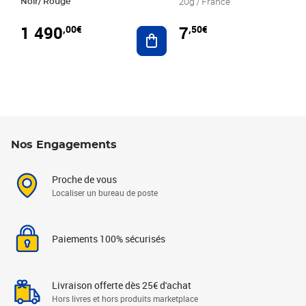
Noir/ Rouge
20g / France
1 490
7
,00€
,50€
Ajouter au panier
Nos Engagements
Proche de vous
Localiser un bureau de poste
Paiements 100% sécurisés
Livraison offerte dès 25€ d'achat
Hors livres et hors produits marketplace