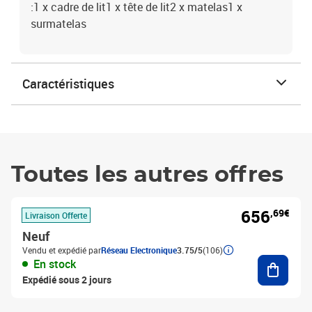
:1 x cadre de lit1 x tête de lit2 x matelas1 x
surmatelas
Caractéristiques
Toutes les autres offres
656
,69€
Livraison Offerte
Neuf
Vendu et expédié par
Réseau Electronique
3.75/5
(106)
Ajouter
En stock
Expédié sous 2 jours