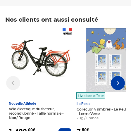
Nos clients ont aussi consulté
Prix 1 490,00€
Prix 7,50€
Livraison offerte
Nouvelle Attitude
La Poste
Vélo électrique du facteur,
Collector 4 timbres - Le Petit P
reconditionné - Taille normale -
- Lettre Verte
Noir/ Rouge
20g / France
,00€
,50€
Ajouter au panier