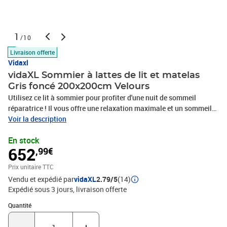
1
/10
Livraison offerte
Vidaxl
vidaXL Sommier à lattes de lit et matelas
Gris foncé 200x200cm Velours
Utilisez ce lit à sommier pour profiter d'une nuit de sommeil
réparatrice ! Il vous offre une relaxation maximale et un sommeil
agréable. Matériau doux et confortable : le tissu en velours
Voir la description
présente une surface douce et lisse qui offre une sensation
En stock
agréable contre la peau, vous apportant chaleur et confort
652
,99€
ultime.Matelas à ressorts ensachés : ce matelas à ressorts
ensachés comporte des ressorts ensachés individuels qui
Prix unitaire TTC
fonctionnent indépendamment pour offrir un soutien personnalisé
Vendu et expédié par
vidaXL
2.79/5
(14)
en réagissant uniquement à la pression exercée dans chaque zone.
Expédié sous 3 jours
livraison offerte
Cette conception empêche « l'enroulement » et réduit le transfert
de mouvement par rapport aux matelas traditionnels à ressorts
Quantité : 1
Quantité
ouverts. Chaque ressort ensaché soutient le corps
individuellement.Tête de lit réglable en hauteur : la tête de lit est