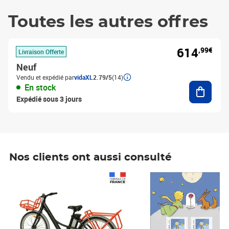
Toutes les autres offres
614
,99€
Livraison Offerte
Neuf
Vendu et expédié par
vidaXL
2.79/5
(14)
Ajouter
En stock
Expédié sous 3 jours
Nos clients ont aussi consulté
Prix 1 490,00€
Prix 7,50€