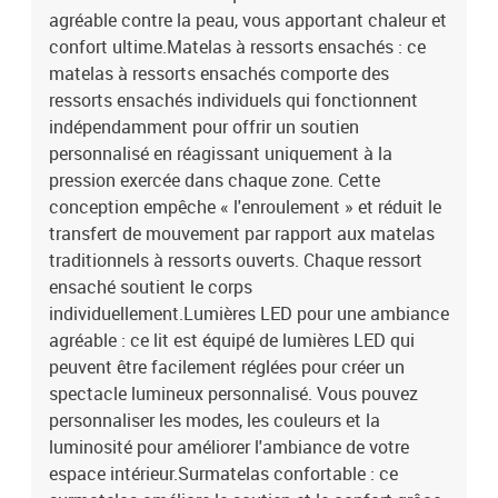
polyester)Matériau de remplissage : mousseDimensions : 140 x
agréable contre la peau, vous apportant chaleur et
200 x 5 cm (l x L x H)Housse amovible et lavableBande LED
confort ultime.Matelas à ressorts ensachés : ce
:Longueur : 55 cmTension : c.c. 5 VLongueur du câble USB : 150
matelas à ressorts ensachés comporte des
cmLongueur du câble d'alimentation : 30 cmIndice IP : IP65Avec
ressorts ensachés individuels qui fonctionnent
symbole de coupe à ciseauxLa livraison contient :1 x cadre de lit1
indépendamment pour offrir un soutien
x tête de lit1 x matelas1 x surmatelas2 x bande à LED
personnalisé en réagissant uniquement à la
pression exercée dans chaque zone. Cette
conception empêche « l'enroulement » et réduit le
transfert de mouvement par rapport aux matelas
traditionnels à ressorts ouverts. Chaque ressort
ensaché soutient le corps
individuellement.Lumières LED pour une ambiance
agréable : ce lit est équipé de lumières LED qui
peuvent être facilement réglées pour créer un
spectacle lumineux personnalisé. Vous pouvez
personnaliser les modes, les couleurs et la
luminosité pour améliorer l'ambiance de votre
espace intérieur.Surmatelas confortable : ce