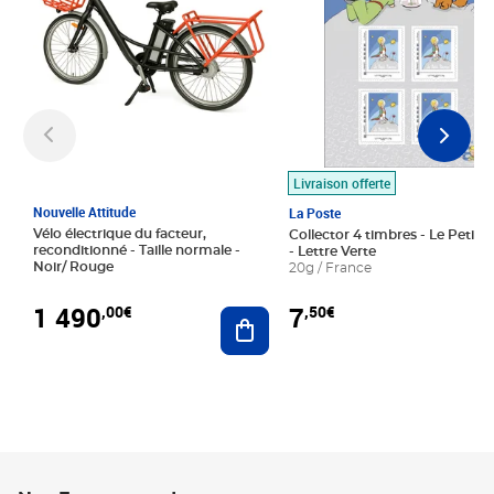
Livraison offerte
Nouvelle Attitude
La Poste
Vélo électrique du facteur,
Collector 4 timbres - Le Petit P
reconditionné - Taille normale -
- Lettre Verte
Noir/ Rouge
20g / France
1 490
7
,00€
,50€
Ajouter au panier