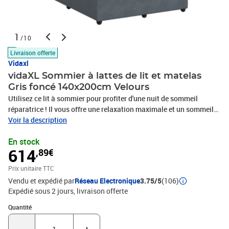
1
/10
Livraison offerte
Vidaxl
vidaXL Sommier à lattes de lit et matelas
Gris foncé 140x200cm Velours
Utilisez ce lit à sommier pour profiter d'une nuit de sommeil
réparatrice ! Il vous offre une relaxation maximale et un sommeil
agréable. Matériau doux et confortable : le tissu en velours
Voir la description
présente une surface douce et lisse qui offre une sensation
En stock
agréable contre la peau, vous apportant chaleur et confort
614
,89€
ultime.Matelas à ressorts ensachés : ce matelas à ressorts
ensachés comporte des ressorts ensachés individuels qui
Prix unitaire TTC
fonctionnent indépendamment pour offrir un soutien personnalisé
Vendu et expédié par
Réseau Electronique
3.75/5
(106)
en réagissant uniquement à la pression exercée dans chaque zone.
Expédié sous 2 jours
livraison offerte
Cette conception empêche « l'enroulement » et réduit le transfert
de mouvement par rapport aux matelas traditionnels à ressorts
Quantité : 1
Quantité
ouverts. Chaque ressort ensaché soutient le corps
individuellement.Lumières LED pour une ambiance agréable : ce lit