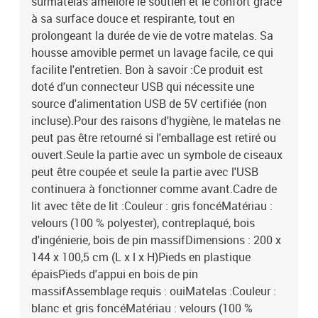
surmatelas améliore le soutien et le confort grâce
à sa surface douce et respirante, tout en
prolongeant la durée de vie de votre matelas. Sa
housse amovible permet un lavage facile, ce qui
facilite l'entretien. Bon à savoir :Ce produit est
doté d'un connecteur USB qui nécessite une
source d'alimentation USB de 5V certifiée (non
incluse).Pour des raisons d'hygiène, le matelas ne
peut pas être retourné si l'emballage est retiré ou
ouvert.Seule la partie avec un symbole de ciseaux
peut être coupée et seule la partie avec l'USB
continuera à fonctionner comme avant.Cadre de
lit avec tête de lit :Couleur : gris foncéMatériau :
velours (100 % polyester), contreplaqué, bois
d'ingénierie, bois de pin massifDimensions : 200 x
144 x 100,5 cm (L x l x H)Pieds en plastique
épaisPieds d'appui en bois de pin
massifAssemblage requis : ouiMatelas :Couleur :
blanc et gris foncéMatériau : velours (100 %