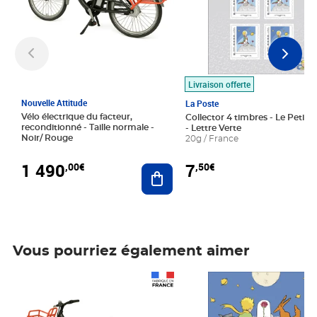
Livraison offerte
Nouvelle Attitude
La Poste
Vélo électrique du facteur,
Collector 4 timbres - Le Petit P
reconditionné - Taille normale -
- Lettre Verte
Noir/ Rouge
20g / France
1 490
7
,00€
,50€
Ajouter au panier
Vous pourriez également aimer
Prix 1 490,00€
Prix 7,50€