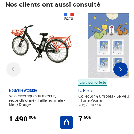
Nos clients ont aussi consulté
Prix 1 490,00€
Prix 7,50€
Livraison offerte
Nouvelle Attitude
La Poste
Vélo électrique du facteur,
Collector 4 timbres - Le Petit P
reconditionné - Taille normale -
- Lettre Verte
Noir/ Rouge
20g / France
1 490
7
,00€
,50€
Ajouter au panier