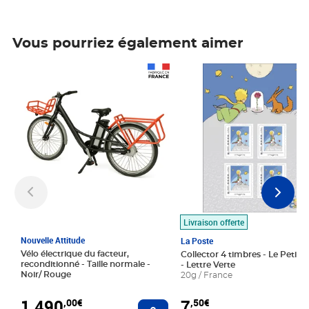
Vous pourriez également aimer
Prix 1 490,00€
Prix 7,50€
Livraison offerte
Nouvelle Attitude
La Poste
Vélo électrique du facteur,
Collector 4 timbres - Le Petit P
reconditionné - Taille normale -
- Lettre Verte
Noir/ Rouge
20g / France
1 490
7
,00€
,50€
Ajouter au panier