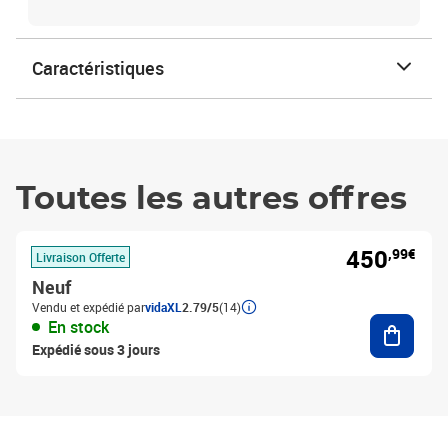
Caractéristiques
Toutes les autres offres
450
,99€
Livraison Offerte
Neuf
Vendu et expédié par
vidaXL
2.79/5
(14)
Ajouter
En stock
Expédié sous 3 jours