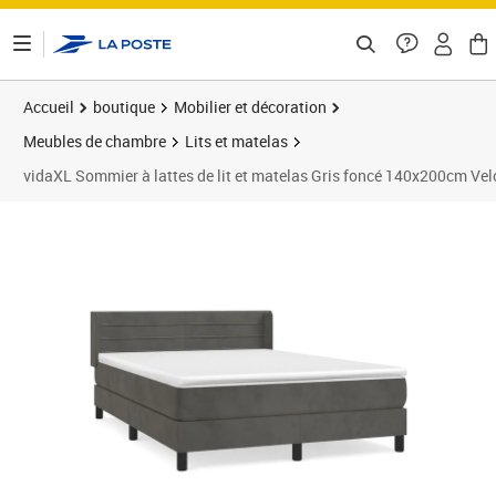
ontenu de la page
Accueil
boutique
Mobilier et décoration
Meubles de chambre
Lits et matelas
vidaXL Sommier à lattes de lit et matelas Gris foncé 140x200cm Vel
Prix barré 489,99 €
Prix 450,89€
Prix 4