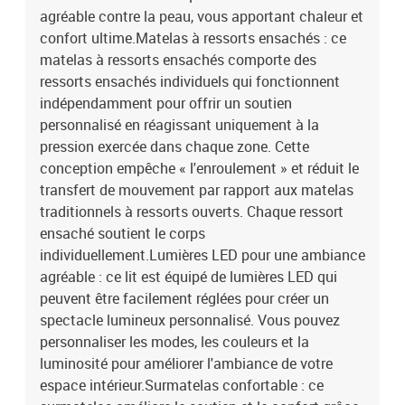
polyester)Matériau de remplissage : mousseDimensions : 120 x
agréable contre la peau, vous apportant chaleur et
200 x 5 cm (l x L x H)Housse amovible et lavableBande LED
confort ultime.Matelas à ressorts ensachés : ce
:Longueur : 55 cmTension : c.c. 5 VLongueur du câble USB : 150
matelas à ressorts ensachés comporte des
cmLongueur du câble d'alimentation : 30 cmIndice IP : IP65Avec
ressorts ensachés individuels qui fonctionnent
symbole de coupe à ciseauxLa livraison contient :1 x cadre de lit1
indépendamment pour offrir un soutien
x tête de lit1 x matelas1 x surmatelas1 x Bande LED
personnalisé en réagissant uniquement à la
pression exercée dans chaque zone. Cette
conception empêche « l'enroulement » et réduit le
transfert de mouvement par rapport aux matelas
traditionnels à ressorts ouverts. Chaque ressort
ensaché soutient le corps
individuellement.Lumières LED pour une ambiance
agréable : ce lit est équipé de lumières LED qui
peuvent être facilement réglées pour créer un
spectacle lumineux personnalisé. Vous pouvez
personnaliser les modes, les couleurs et la
luminosité pour améliorer l'ambiance de votre
espace intérieur.Surmatelas confortable : ce