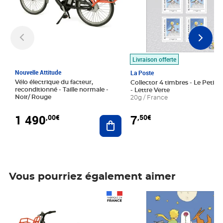
Livraison offerte
Nouvelle Attitude
La Poste
Vélo électrique du facteur,
Collector 4 timbres - Le Petit P
reconditionné - Taille normale -
- Lettre Verte
Noir/ Rouge
20g / France
1 490
7
,00€
,50€
Ajouter au panier
Vous pourriez également aimer
Prix 1 490,00€
Prix 7,50€