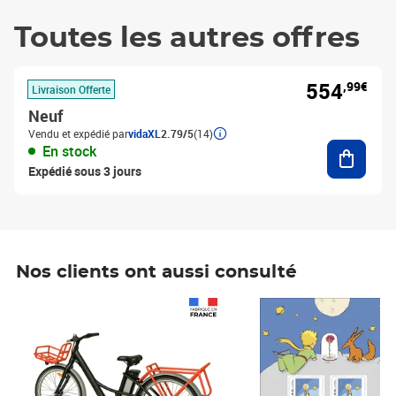
Toutes les autres offres
554
,99€
Livraison Offerte
Neuf
Vendu et expédié par
vidaXL
2.79/5
(14)
Ajouter
En stock
Expédié sous 3 jours
Nos clients ont aussi consulté
Prix 1 490,00€
Prix 7,50€