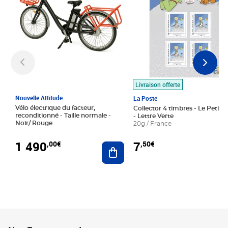
Livraison offerte
Nouvelle Attitude
La Poste
Vélo électrique du facteur,
Collector 4 timbres - Le Petit P
reconditionné - Taille normale -
- Lettre Verte
Noir/ Rouge
20g / France
1 490
7
,00€
,50€
Ajouter au panier