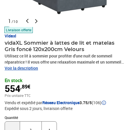
1
/10
Livraison offerte
Vidaxl
vidaXL Sommier à lattes de lit et matelas
Gris foncé 120x200cm Velours
Utilisez ce lit à sommier pour profiter d'une nuit de sommeil
réparatrice ! Il vous offre une relaxation maximale et un sommeil
agréable. Matériau doux et confortable : le tissu en velours
Voir la description
présente une surface douce et lisse qui offre une sensation
En stock
agréable contre la peau, vous apportant chaleur et confort
554
,89€
ultime.Matelas à ressorts ensachés : ce matelas à ressorts
ensachés comporte des ressorts ensachés individuels qui
Prix unitaire TTC
fonctionnent indépendamment pour offrir un soutien personnalisé
Vendu et expédié par
Réseau Electronique
3.75/5
(106)
en réagissant uniquement à la pression exercée dans chaque zone.
Expédié sous 2 jours
livraison offerte
Cette conception empêche « l'enroulement » et réduit le transfert
de mouvement par rapport aux matelas traditionnels à ressorts
Quantité : 1
Quantité
ouverts. Chaque ressort ensaché soutient le corps
individuellement.Lumières LED pour une ambiance agréable : ce lit