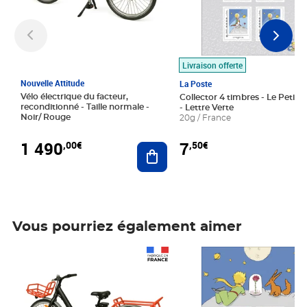
Livraison offerte
Nouvelle Attitude
La Poste
Vélo électrique du facteur,
Collector 4 timbres - Le Petit P
reconditionné - Taille normale -
- Lettre Verte
Noir/ Rouge
20g / France
1 490
7
,00€
,50€
Ajouter au panier
Vous pourriez également aimer
Prix 1 490,00€
Prix 7,50€