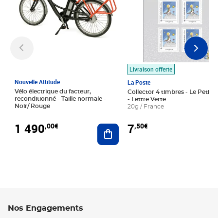
Livraison offerte
Nouvelle Attitude
La Poste
Vélo électrique du facteur,
Collector 4 timbres - Le Petit P
reconditionné - Taille normale -
- Lettre Verte
Noir/ Rouge
20g / France
1 490
7
,00€
,50€
Ajouter au panier
Nos Engagements