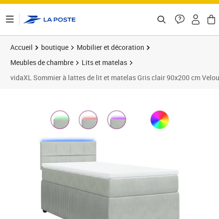
ontenu de la page
Accueil
boutique
Mobilier et décoration
Meubles de chambre
Lits et matelas
vidaXL Sommier à lattes de lit et matelas Gris clair 90x200 cm Velo
Prix 398,05€
Prix 3