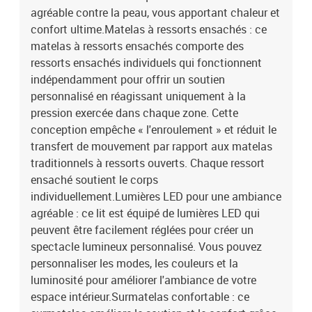
x 5 cm (l x L x H)Housse amovible et lavableBande LED :Longueur :
agréable contre la peau, vous apportant chaleur et
55 cmTension : c.c. 5 VLongueur du câble USB : 150 cmLongueur
confort ultime.Matelas à ressorts ensachés : ce
du câble d'alimentation : 30 cmIndice IP : IP65Avec symbole de
matelas à ressorts ensachés comporte des
coupe à ciseauxLa livraison contient :1 x cadre de lit1 x tête de lit1
ressorts ensachés individuels qui fonctionnent
x matelas1 x surmatelas1 x Bande LED
indépendamment pour offrir un soutien
personnalisé en réagissant uniquement à la
pression exercée dans chaque zone. Cette
conception empêche « l'enroulement » et réduit le
transfert de mouvement par rapport aux matelas
traditionnels à ressorts ouverts. Chaque ressort
ensaché soutient le corps
individuellement.Lumières LED pour une ambiance
agréable : ce lit est équipé de lumières LED qui
peuvent être facilement réglées pour créer un
spectacle lumineux personnalisé. Vous pouvez
personnaliser les modes, les couleurs et la
luminosité pour améliorer l'ambiance de votre
espace intérieur.Surmatelas confortable : ce