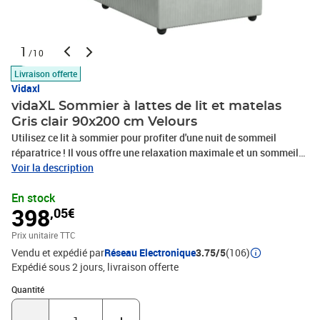
1
/10
Livraison offerte
Vidaxl
vidaXL Sommier à lattes de lit et matelas
Gris clair 90x200 cm Velours
Utilisez ce lit à sommier pour profiter d'une nuit de sommeil
réparatrice ! Il vous offre une relaxation maximale et un sommeil
agréable. Matériau doux et confortable : le tissu en velours
Voir la description
présente une surface douce et lisse qui offre une sensation
En stock
agréable contre la peau, vous apportant chaleur et confort
398
,05€
ultime.Matelas à ressorts ensachés : ce matelas à ressorts
ensachés comporte des ressorts ensachés individuels qui
Prix unitaire TTC
fonctionnent indépendamment pour offrir un soutien personnalisé
Vendu et expédié par
Réseau Electronique
3.75/5
(106)
en réagissant uniquement à la pression exercée dans chaque zone.
Expédié sous 2 jours
livraison offerte
Cette conception empêche « l'enroulement » et réduit le transfert
de mouvement par rapport aux matelas traditionnels à ressorts
Quantité : 1
Quantité
ouverts. Chaque ressort ensaché soutient le corps
individuellement.Lumières LED pour une ambiance agréable : ce lit