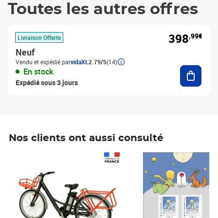
Toutes les autres offres
398
,99€
Livraison Offerte
Neuf
Vendu et expédié par
vidaXL
2.79/5
(14)
Ajouter
En stock
Expédié sous 3 jours
Nos clients ont aussi consulté
Prix 1 490,00€
Prix 7,50€