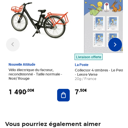
Livraison offerte
Nouvelle Attitude
La Poste
Vélo électrique du facteur,
Collector 4 timbres - Le Petit P
reconditionné - Taille normale -
- Lettre Verte
Noir/ Rouge
20g / France
1 490
7
,00€
,50€
Ajouter au panier
Vous pourriez également aimer