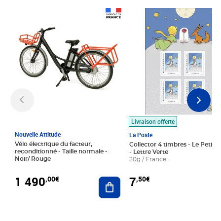
Prix 1 490,00€
Prix 7,50€
Livraison offerte
Nouvelle Attitude
La Poste
Vélo électrique du facteur,
Collector 4 timbres - Le Petit P
reconditionné - Taille normale -
- Lettre Verte
Noir/ Rouge
20g / France
1 490
7
,00€
,50€
Ajouter au panier