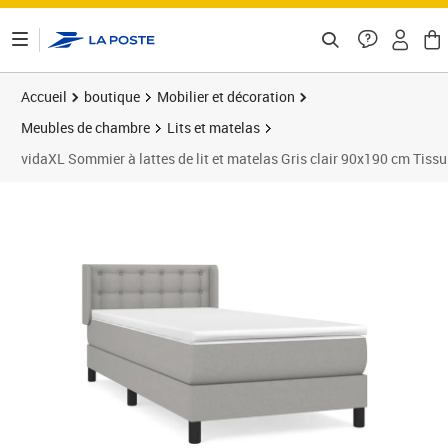
ontenu de la page
Accueil
boutique
Mobilier et décoration
Meubles de chambre
Lits et matelas
vidaXL Sommier à lattes de lit et matelas Gris clair 90x190 cm Tissu
Prix 306,99€
Prix b
Prix 3