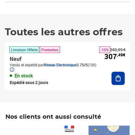
Toutes les autres offres
363,99 €
Livraison Offerte
Promotion
-15%
307
,49€
Neuf
Vendu et expédié par
Réseau Electronique
3.75/5
(106)
Ajouter
En stock
Expédié sous 2 jours
Nos clients ont aussi consulté
Prix 1 490,00€
Prix 7,50€