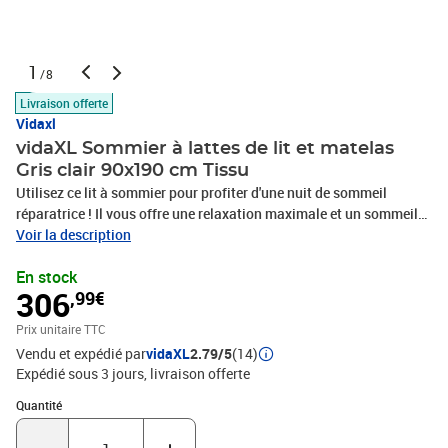
1
/8
Livraison offerte
Vidaxl
vidaXL Sommier à lattes de lit et matelas
Gris clair 90x190 cm Tissu
Utilisez ce lit à sommier pour profiter d'une nuit de sommeil
réparatrice ! Il vous offre une relaxation maximale et un sommeil
agréable. Tissu durable : le tissu présente un aspect simple et
Voir la description
épuré, et il est respirant et durable.Tête de lit pratique : la tête de lit
En stock
est réglable en hauteur selon vos préférences. La tête de lit vous
306
,99€
offre un excellent soutien du dos lorsque vous êtes assis dans
votre lit pour lire ou regarder la télévision.Matelas à ressorts
Prix unitaire TTC
ensachés : le ressort ensaché individuel intégré est connu pour sa
Vendu et expédié par
vidaXL
2.79/5
(14)
très haute qualité tout en assurant un haut niveau de durabilité et
Expédié sous 3 jours
livraison offerte
d'adaptabilité. Il peut absorber efficacement le bruit et les chocs
causés par les sauts et les rotations.Support moyen-dur : ce
Quantité : 1
Quantité
matelas de lit offre une stabilité accrue et juste le niveau de
fermeté sans sacrifier le confort. Il est donc idéal pour les