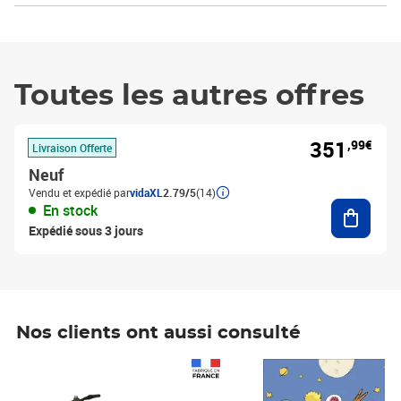
Toutes les autres offres
351
,99€
Livraison Offerte
Neuf
Vendu et expédié par
vidaXL
2.79/5
(14)
Ajouter
En stock
Expédié sous 3 jours
Nos clients ont aussi consulté
Prix 1 490,00€
Prix 7,50€