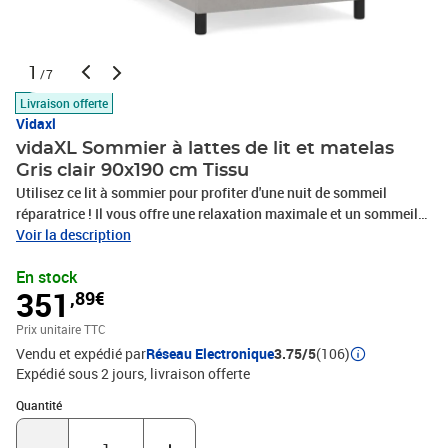
1
/7
Livraison offerte
Vidaxl
vidaXL Sommier à lattes de lit et matelas
Gris clair 90x190 cm Tissu
Utilisez ce lit à sommier pour profiter d'une nuit de sommeil
réparatrice ! Il vous offre une relaxation maximale et un sommeil
agréable. Tissu durable : le tissu présente un aspect simple et
Voir la description
épuré, et il est respirant et durable.Tête de lit pratique : la tête de lit
En stock
est réglable en hauteur selon vos préférences. La tête de lit vous
351
,89€
offre un excellent soutien du dos lorsque vous êtes assis dans
votre lit pour lire ou regarder la télévision.Matelas à ressorts
Prix unitaire TTC
ensachés : le ressort ensaché individuel intégré est connu pour sa
Vendu et expédié par
Réseau Electronique
3.75/5
(106)
très haute qualité tout en assurant un haut niveau de durabilité et
Expédié sous 2 jours
livraison offerte
d'adaptabilité. Il peut absorber efficacement le bruit et les chocs
causés par les sauts et les rotations.Support moyen-dur : ce
Quantité : 1
Quantité
matelas de lit offre une stabilité accrue et juste le niveau de
fermeté sans sacrifier le confort. Il est donc idéal pour les