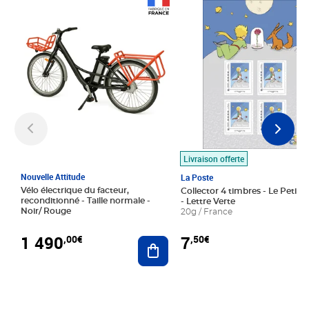
Prix 1 490,00€
Prix 7,50€
Livraison offerte
Nouvelle Attitude
La Poste
Vélo électrique du facteur,
Collector 4 timbres - Le Petit P
reconditionné - Taille normale -
- Lettre Verte
Noir/ Rouge
20g / France
1 490
7
,00€
,50€
Ajouter au panier