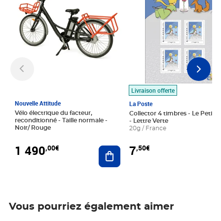
Livraison offerte
Nouvelle Attitude
La Poste
Vélo électrique du facteur,
Collector 4 timbres - Le Petit P
reconditionné - Taille normale -
- Lettre Verte
Noir/ Rouge
20g / France
1 490
7
,00€
,50€
Ajouter au panier
Vous pourriez également aimer