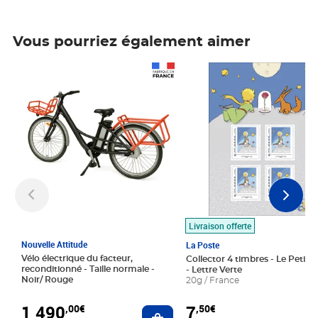
Vous pourriez également aimer
Prix 1 490,00€
Prix 7,50€
Livraison offerte
Nouvelle Attitude
La Poste
Vélo électrique du facteur,
Collector 4 timbres - Le Petit P
reconditionné - Taille normale -
- Lettre Verte
Noir/ Rouge
20g / France
1 490
7
,00€
,50€
Ajouter au panier