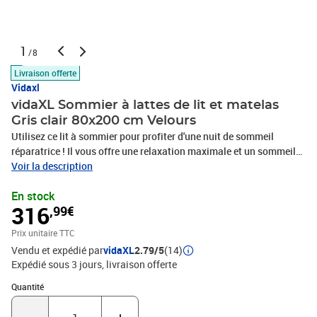
1
/8
Livraison offerte
Vidaxl
vidaXL Sommier à lattes de lit et matelas
Gris clair 80x200 cm Velours
Utilisez ce lit à sommier pour profiter d'une nuit de sommeil
réparatrice ! Il vous offre une relaxation maximale et un sommeil
agréable. Velours doux : le velours est un tissu doux et luxueux qui
Voir la description
se reconnaît à son tas dense de fibres uniformément coupées qui
En stock
ont une touche lisse. Le tissu en velours présente un toucher doux
316
,99€
distinctif, ce qui le rend confortable au toucher.Tête de lit pratique
: la tête de lit est réglable en hauteur selon vos préférences. La tête
Prix unitaire TTC
de lit vous offre un excellent soutien du dos lorsque vous êtes
Vendu et expédié par
vidaXL
2.79/5
(14)
assis dans votre lit pour lire ou regarder la télévision.Matelas à
Expédié sous 3 jours
livraison offerte
ressorts ensachés : le ressort ensaché individuel intégré est connu
pour sa très haute qualité tout en assurant un haut niveau de
Quantité : 1
Quantité
durabilité et d'adaptabilité. Il peut absorber efficacement le bruit
et les chocs causés par les sauts et les rotations.Support moyen-