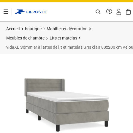
ontenu de la page
Accueil
boutique
Mobilier et décoration
Meubles de chambre
Lits et matelas
vidaXL Sommier à lattes de lit et matelas Gris clair 80x200 cm Velo
Prix 316,99€
Prix b
Prix 3