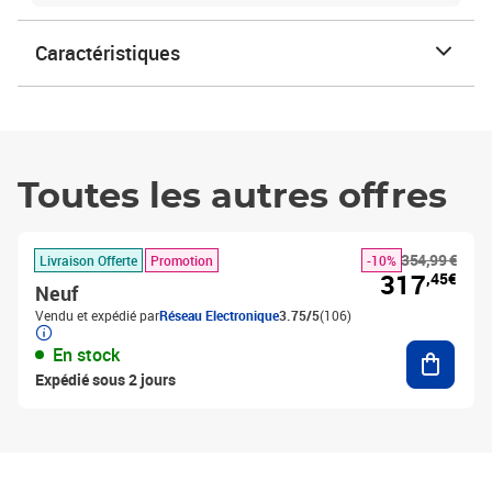
Caractéristiques
Toutes les autres offres
354,99 €
Livraison Offerte
Promotion
-10%
317
,45€
Neuf
Vendu et expédié par
Réseau Electronique
3.75/5
(106)
Ajouter
En stock
Expédié sous 2 jours