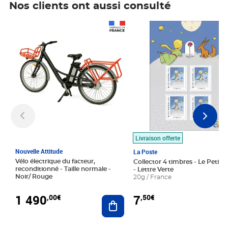
Nos clients ont aussi consulté
Prix 1 490,00€
Prix 7,50€
Livraison offerte
Nouvelle Attitude
La Poste
Vélo électrique du facteur,
Collector 4 timbres - Le Petit P
reconditionné - Taille normale -
- Lettre Verte
Noir/ Rouge
20g / France
1 490
7
,00€
,50€
Ajouter au panier