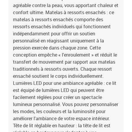
moyenneDimensions : 180 x 200 x 20 cm (l x L x H)Surmatelas
agréable contre la peau, vous apportant chaleur et
:Couleur : blancMatériau : tissu (100 % polyester)Matériau de
confort ultime. Matelas à ressorts ensachés : ce
remplissage : mousseDimensions : 180 x 200 x 5 cm (l x L x
matelas à ressorts ensachés comporte des
H)Housse amovible et lavableBande LED :Longueur : 55
ressorts ensachés individuels qui fonctionnent
cmTension : c.c. 5 VLongueur du câble USB : 150 cmLongueur du
indépendamment pour offrir un soutien
câble d'alimentation : 30 cmIndice IP : IP65Avec symbole de coupe
à ciseauxLa livraison contient :1 x cadre de lit1 x tête de lit1 x
personnalisé en réagissant uniquement à la
matelas1 x surmatelas2 x bande à LED
pression exercée dans chaque zone. Cette
conception empêche « l'enroulement » et réduit le
transfert de mouvement par rapport aux matelas
traditionnels à ressorts ouverts. Chaque ressort
ensaché soutient le corps individuellement.
Lumières LED pour une ambiance agréable : ce lit
est équipé de lumières LED qui peuvent être
facilement réglées pour créer un spectacle
lumineux personnalisé. Vous pouvez personnaliser
les modes, les couleurs et la luminosité pour
améliorer l'ambiance de votre espace intérieur.
Tête de lit réglable en hauteur : la tête de lit est