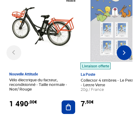
Livraison offerte
Nouvelle Attitude
La Poste
Vélo électrique du facteur,
Collector 4 timbres - Le Petit P
reconditionné - Taille normale -
- Lettre Verte
Noir/ Rouge
20g / France
1 490
7
,00€
,50€
Ajouter au panier