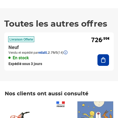
Toutes les autres offres
726
,99€
Livraison Offerte
Neuf
Vendu et expédié par
vidaXL
2.79/5
(14)
Ajouter
En stock
Expédié sous 3 jours
Nos clients ont aussi consulté
Prix 1 490,00€
Prix 7,50€