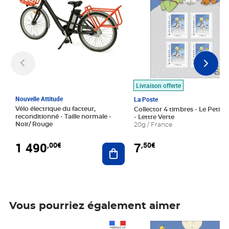
Livraison offerte
Nouvelle Attitude
La Poste
Vélo électrique du facteur,
Collector 4 timbres - Le Petit P
reconditionné - Taille normale -
- Lettre Verte
Noir/ Rouge
20g / France
1 490
7
,00€
,50€
Ajouter au panier
Vous pourriez également aimer
Prix 1 490,00€
Prix 7,50€