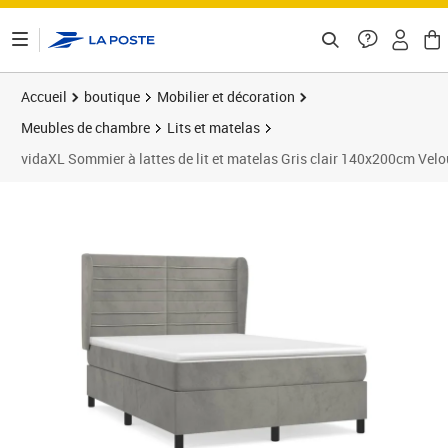
ontenu de la page
Accueil
boutique
Mobilier et décoration
Meubles de chambre
Lits et matelas
vidaXL Sommier à lattes de lit et matelas Gris clair 140x200cm Velo
Prix barré 636,99 €
Prix 541,89€
Prix b
Prix 5