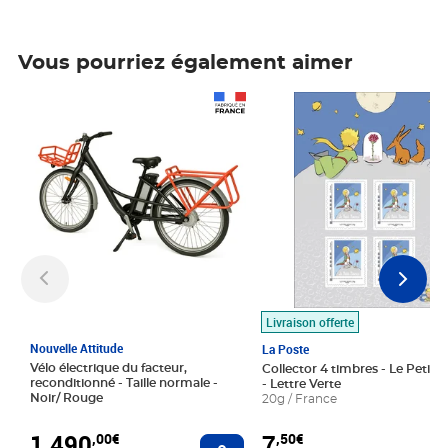
Vous pourriez également aimer
Prix 1 490,00€
Prix 7,50€
Livraison offerte
Nouvelle Attitude
La Poste
Vélo électrique du facteur,
Collector 4 timbres - Le Petit P
reconditionné - Taille normale -
- Lettre Verte
Noir/ Rouge
20g / France
1 490
7
,00€
,50€
Ajouter au panier