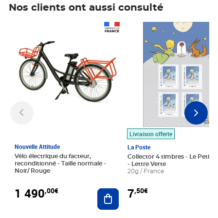
Nos clients ont aussi consulté
Prix 1 490,00€
Prix 7,50€
Livraison offerte
Nouvelle Attitude
La Poste
Vélo électrique du facteur,
Collector 4 timbres - Le Petit P
reconditionné - Taille normale -
- Lettre Verte
Noir/ Rouge
20g / France
1 490
7
,00€
,50€
Ajouter au panier