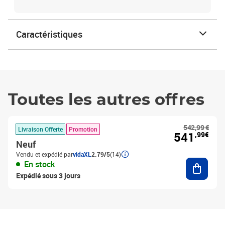
Caractéristiques
Toutes les autres offres
542,99 €
Livraison Offerte
Promotion
541
,99€
Neuf
Vendu et expédié par
vidaXL
2.79/5
(14)
Ajouter
En stock
Expédié sous 3 jours