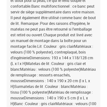
et doux pour la peau, ce qui le rend souple et
confortable.Banc multifonctionnel : ce banc peut
servir de siège supplémentaire dans votre maison.
Il peut également être utilisé comme banc de bout
de lit. Remarque :Pour des raisons d'hygiène, le
matelas ne peut pas être retourné si l'emballage
est retiré ou ouvert.Chaque produit est livré avec
un manuel de montage dans la boîte pour un
montage facile.Lit :Couleur : gris clairMatériaux :
velours (100 % polyester), contreplaqué, bois
d'ingénierieDimensions: 193 x 144 x 118/128 cm
(L x l x H)Matelas de lit :Couleur : gris clair et
blancMatériau : velours (100 % polyester)Matériau
de remplissage : ressorts ensachés,
mousseDimensions : 140 x 190 x 20 cm (l x L x
H)Surmatelas de lit :Couleur : blancMatériau :
tissu (100 % polyester)Matériau de remplissage :
mousseDimensions : 140 x 190 x 5 cm (l x L x
H)Banc :Couleur : gris clairMatériaux : velours (100