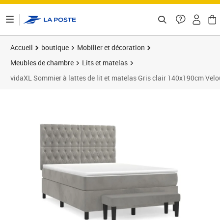
ontenu de la page
Accueil
boutique
Mobilier et décoration
Meubles de chambre
Lits et matelas
vidaXL Sommier à lattes de lit et matelas Gris clair 140x190cm Velo
Prix 591,89€
Prix 5