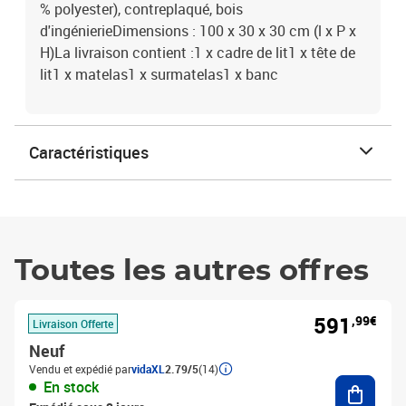
% polyester), contreplaqué, bois
d'ingénierieDimensions : 100 x 30 x 30 cm (l x P x
H)La livraison contient :1 x cadre de lit1 x tête de
lit1 x matelas1 x surmatelas1 x banc
Caractéristiques
Toutes les autres offres
591
,99€
Livraison Offerte
Neuf
Vendu et expédié par
vidaXL
2.79/5
(14)
Ajouter
En stock