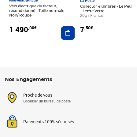
La Poste
Vélo électrique du facteur,
Collector 4 timbres - Le Petit P
reconditionné - Taille normale -
- Lettre Verte
Noir/ Rouge
20g / France
1 490
7
,00€
,50€
Ajouter au panier
Nos Engagements
Proche de vous
Localiser un bureau de poste
Paiements 100% sécurisés