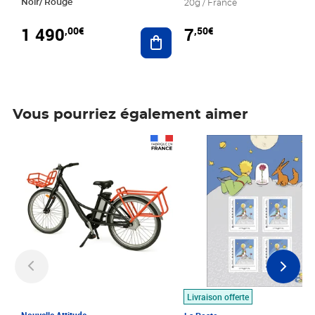
Noir/ Rouge
20g / France
1 490
7
,00€
,50€
Ajouter au panier
Vous pourriez également aimer
Prix 1 490,00€
Prix 7,50€
Livraison offerte
Nouvelle Attitude