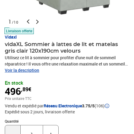
1
/10
Livraison offerte
Vidaxl
vidaXL Sommier à lattes de lit et matelas
gris clair 120x190cm velours
Utilisez ce lit à sommier pour profiter d'une nuit de sommeil
réparatrice ! Il vous offre une relaxation maximale et un sommeil
agréable. Matériau doux et confortable : le tissu en velours
Voir la description
présente une surface douce et lisse qui offre une sensation
En stock
agréable contre la peau, vous apportant chaleur et confort
496
,89€
ultime.Matelas à ressorts ensachés : ce matelas à ressorts
ensachés comporte des ressorts ensachés individuels qui
Prix unitaire TTC
fonctionnent indépendamment pour offrir un soutien personnalisé
Vendu et expédié par
Réseau Electronique
3.75/5
(106)
en réagissant uniquement à la pression exercée dans chaque zone.
Expédié sous 2 jours
livraison offerte
Cette conception empêche « l'enroulement » et réduit le transfert
de mouvement par rapport aux matelas traditionnels à ressorts
Quantité : 1
Quantité
ouverts. Chaque ressort ensaché soutient le corps
individuellement.Lumières LED pour une ambiance agréable : ce lit