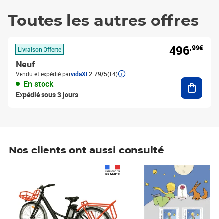
Toutes les autres offres
496
,99€
Livraison Offerte
Neuf
Vendu et expédié par
vidaXL
2.79/5
(14)
Ajouter
En stock
Expédié sous 3 jours
Nos clients ont aussi consulté
Prix 1 490,00€
Prix 7,50€