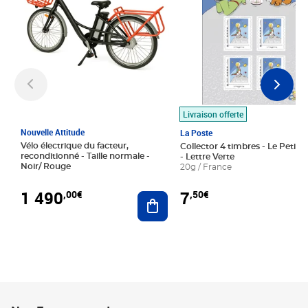
Livraison offerte
Nouvelle Attitude
La Poste
Vélo électrique du facteur,
Collector 4 timbres - Le Petit P
reconditionné - Taille normale -
- Lettre Verte
Noir/ Rouge
20g / France
1 490
7
,00€
,50€
Ajouter au panier