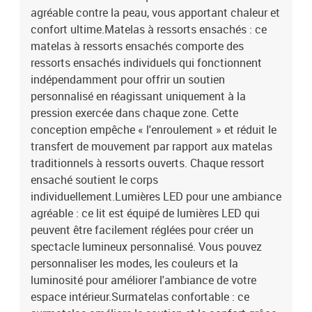
polyester)Matériau de remplissage : mousseDimensions : 120 x
agréable contre la peau, vous apportant chaleur et
190 x 5 cm (l x L x H)Housse amovible et lavableBande LED
confort ultime.Matelas à ressorts ensachés : ce
:Longueur : 55 cmTension : c.c. 5 VLongueur du câble USB : 150
matelas à ressorts ensachés comporte des
cmLongueur du câble d'alimentation : 30 cmIndice IP : IP65Avec
ressorts ensachés individuels qui fonctionnent
symbole de coupe à ciseauxLa livraison contient :1 x cadre de lit1
indépendamment pour offrir un soutien
x tête de lit1 x matelas1 x surmatelas1 x Bande LED
personnalisé en réagissant uniquement à la
pression exercée dans chaque zone. Cette
conception empêche « l'enroulement » et réduit le
transfert de mouvement par rapport aux matelas
traditionnels à ressorts ouverts. Chaque ressort
ensaché soutient le corps
individuellement.Lumières LED pour une ambiance
agréable : ce lit est équipé de lumières LED qui
peuvent être facilement réglées pour créer un
spectacle lumineux personnalisé. Vous pouvez
personnaliser les modes, les couleurs et la
luminosité pour améliorer l'ambiance de votre
espace intérieur.Surmatelas confortable : ce