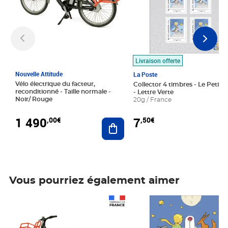
Livraison offerte
Nouvelle Attitude
La Poste
Vélo électrique du facteur,
Collector 4 timbres - Le Petit P
reconditionné - Taille normale -
- Lettre Verte
Noir/ Rouge
20g / France
1 490
7
,00€
,50€
Ajouter au panier
Vous pourriez également aimer
Prix 1 490,00€
Prix 7,50€