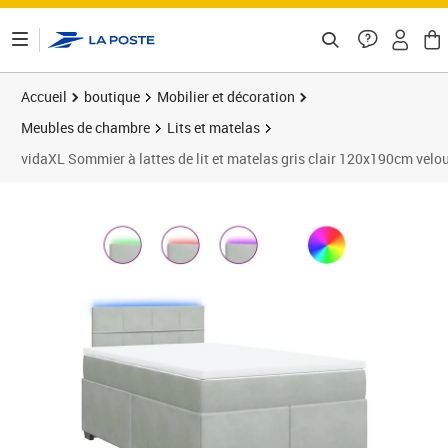
ontenu de la page
Accueil
boutique
Mobilier et décoration
Meubles de chambre
Lits et matelas
vidaXL Sommier à lattes de lit et matelas gris clair 120x190cm velo
Prix 496,89€
Prix 4