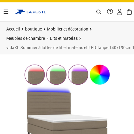
ontenu de la page
Accueil
boutique
Mobilier et décoration
Meubles de chambre
Lits et matelas
vidaXL Sommier à lattes de lit et matelas et LED Taupe 140x190cm 
Prix barré 604,99 €
Prix 583,99€
Prix 6