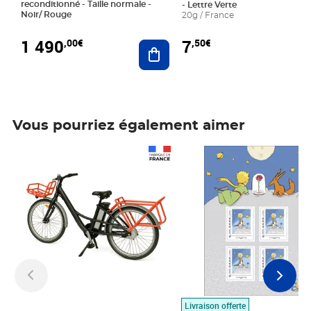
reconditionné - Taille normale -
- Lettre Verte
Noir/ Rouge
20g / France
1 490
7
,00€
,50€
Ajouter au panier
Vous pourriez également aimer
Prix 1 490,00€
Prix 7,50€
Livraison offerte