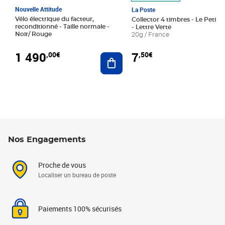
Nouvelle Attitude
La Poste
Vélo électrique du facteur,
Collector 4 timbres - Le Petit P
reconditionné - Taille normale -
- Lettre Verte
Noir/ Rouge
20g / France
1 490
7
,00€
,50€
Ajouter au panier
Nos Engagements
Proche de vous
Localiser un bureau de poste
Paiements 100% sécurisés