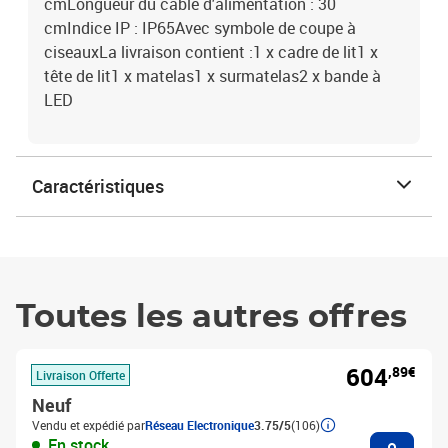
cmLongueur du câble d'alimentation : 30
cmIndice IP : IP65Avec symbole de coupe à
ciseauxLa livraison contient :1 x cadre de lit1 x
tête de lit1 x matelas1 x surmatelas2 x bande à
LED
Caractéristiques
Toutes les autres offres
604
,89€
Livraison Offerte
Neuf
Vendu et expédié par
Réseau Electronique
3.75/5
(106)
Ajouter
En stock