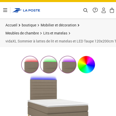
ontenu de la page
Accueil
boutique
Mobilier et décoration
Meubles de chambre
Lits et matelas
vidaXL Sommier à lattes de lit et matelas et LED Taupe 120x200cm 
Prix barré 519,99 €
Prix 510,99€
Prix 5