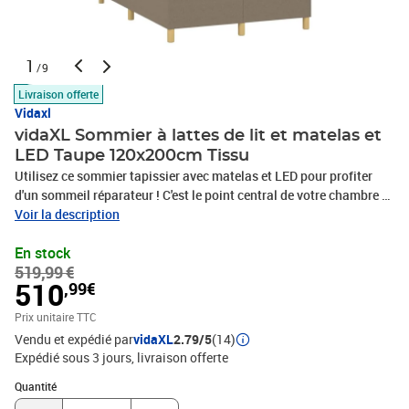
1
/9
Livraison offerte
Vidaxl
vidaXL Sommier à lattes de lit et matelas et
LED Taupe 120x200cm Tissu
Utilisez ce sommier tapissier avec matelas et LED pour profiter
d'un sommeil réparateur ! C'est le point central de votre chambre à
coucher. Tissu durable : le tissu présente un aspect simple et
Voir la description
épuré, et il est respirant et durable.Tête de lit pratique : la tête de lit
En stock
est réglable en hauteur selon vos préférences. La tête de lit vous
519,99 €
offre un excellent soutien du dos lorsque vous êtes assis dans
510
,99€
votre lit pour lire ou regarder la télévision.Bande LED colorée :
apportez de l'éclairage dans l'obscurité avec des lumières LED
Prix unitaire TTC
colorées !Matelas à ressorts ensachés : le ressort ensaché
Vendu et expédié par
vidaXL
2.79/5
(14)
individuel intégré est connu pour sa très haute qualité tout en
Expédié sous 3 jours
livraison offerte
assurant un haut niveau de durabilité et d'adaptabilité. Il peut
Quantité : 1
absorber efficacement le bruit et les chocs causés par les sauts et
Quantité
les rotations.Protège-matelas doux pour la peau : le protège-