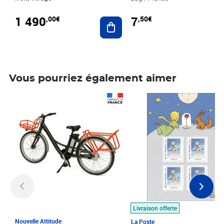
1 490
7
,00€
,50€
Ajouter au panier
Vous pourriez également aimer
Prix 1 490,00€
Prix 7,50€
Livraison offerte
Nouvelle Attitude
La Poste