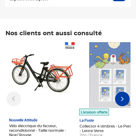
Nos clients ont aussi consulté
Prix 1 490,00€
Prix 7,50€
Livraison offerte
Nouvelle Attitude
La Poste
Vélo électrique du facteur,
Collector 4 timbres - Le Petit P
reconditionné - Taille normale -
- Lettre Verte
Noir/ Rouge
20g / France