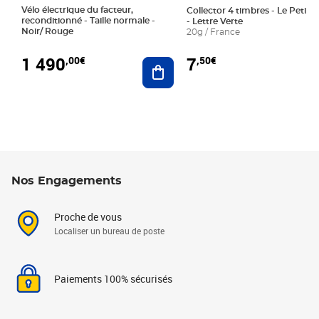
Vélo électrique du facteur,
Collector 4 timbres - Le Petit P
reconditionné - Taille normale -
- Lettre Verte
Noir/ Rouge
20g / France
1 490
7
,00€
,50€
Ajouter au panier
Nos Engagements
Proche de vous
Localiser un bureau de poste
Paiements 100% sécurisés