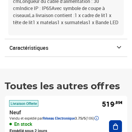
cmLongueur du câble d'alimentation : 30
cmIndice IP : IP65Avec symbole de coupe à
ciseauxLa livraison contient :1 x cadre de lit1 x
tête de lit1 x matelas1 x surmatelas1 x Bande LED
Caractéristiques
Toutes les autres offres
519
,89€
Livraison Offerte
Neuf
Vendu et expédié par
Réseau Electronique
3.75/5
(106)
Ajouter
En stock
Expédié sous 2 jours