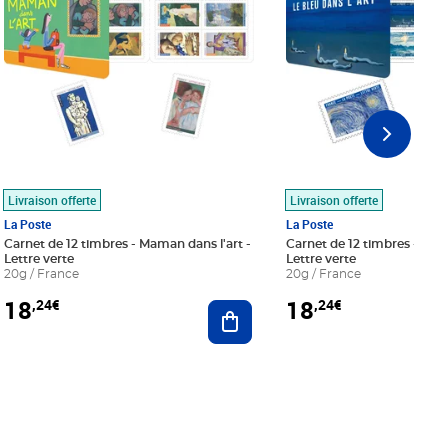
Livraison offerte
Livraison offerte
La Poste
La Poste
Carnet de 12 timbres - Maman dans l'art -
Carnet de 12 timbres - Le bl
Lettre verte
Lettre verte
20g / France
20g / France
18
18
,24€
,24€
r au panier
Ajouter au panier