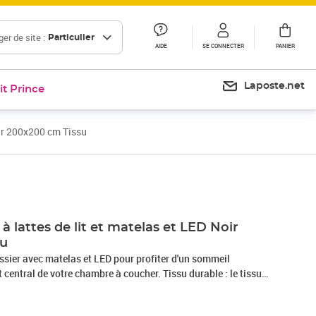
er de site :
Particulier
AIDE
SE CONNECTER
PANIER
Laposte.net
it Prince
oir 200x200 cm Tissu
Prix barré 635,99 €
Prix 634,99€
 lattes de lit et matelas et LED Noir
su
ssier avec matelas et LED pour profiter d'un sommeil
nt central de votre chambre à coucher. Tissu durable : le tissu
et épuré, et il est respirant et durable.Tête de lit pratique : la
en hauteur selon vos préférences. La tête de lit vous offre un