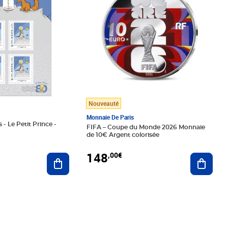
Nouveauté
Monnaie De Paris
 - Le Petit Prince -
FIFA – Coupe du Monde 2026 Monnaie
de 10€ Argent colorisée
148
,00€
Ajouter au panier
Ajoute