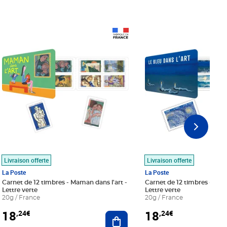
Prix 18,24€
Prix 18,24€
Livraison offerte
Livraison offerte
La Poste
La Poste
Carnet de 12 timbres - Maman dans l'art -
Carnet de 12 timbres - Le bl
Lettre verte
Lettre verte
20g / France
20g / France
18
18
,24€
,24€
r au panier
Ajouter au panier