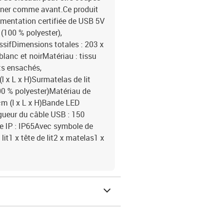
onner comme avant.Ce produit
imentation certifiée de USB 5V
 (100 % polyester),
ssifDimensions totales : 203 x
blanc et noirMatériau : tissu
ts ensachés,
 x L x H)Surmatelas de lit
100 % polyester)Matériau de
cm (l x L x H)Bande LED
gueur du câble USB : 150
e IP : IP65Avec symbole de
lit1 x tête de lit2 x matelas1 x