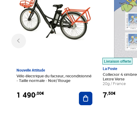
Livraison offerte
La Poste
Nouvelle Attitude
Collector 4 timbres
Vélo électrique du facteur, reconditionné
Lettre Verte
- Taille normale - Noir/ Rouge
20g / France
1 490
7
,00€
,50€
Ajouter au panier