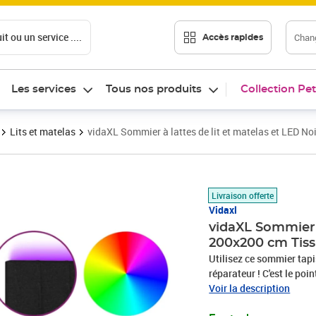
t ou un service ....
Chang
Accès rapides
Les services
Tous nos produits
Collection Pet
Lits et matelas
vidaXL Sommier à lattes de lit et matelas et LED N
Prix barré 677,99 €
Prix 634,89€
Livraison offerte
Vidaxl
vidaXL Sommier à
200x200 cm Tis
Utilisez ce sommier tapi
réparateur ! C'est le poi
présente un aspect simple 
Voir la description
tête de lit est réglable 