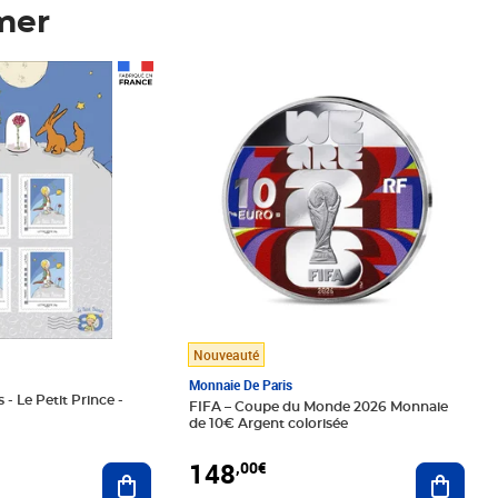
mer
Prix 148,00€
Nouveauté
Monnaie De Paris
 - Le Petit Prince -
FIFA – Coupe du Monde 2026 Monnaie
de 10€ Argent colorisée
148
,00€
Ajouter au panier
Ajoute