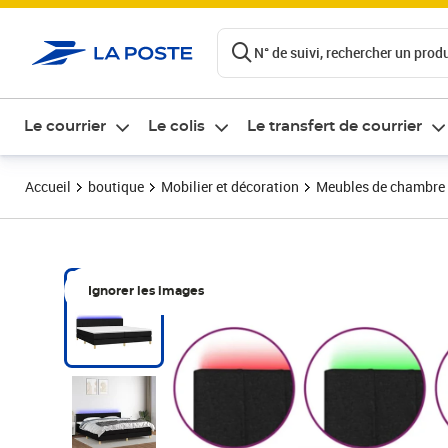
ontenu de la page
N° de suivi, rechercher un produi
Le courrier
Le colis
Le transfert de courrier
Accueil
boutique
Mobilier et décoration
Meubles de chambre
Ignorer les images