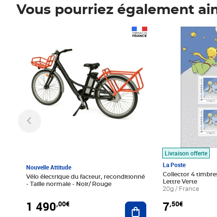
Vous pourriez également ai
Prix 1 490,00€
Prix 7,50€
Livraison offerte
La Poste
Nouvelle Attitude
Collector 4 timbres
Vélo électrique du facteur, reconditionné
Lettre Verte
- Taille normale - Noir/ Rouge
20g / France
1 490
7
,00€
,50€
Ajouter au panier