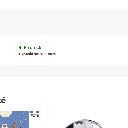
En stock
Expédié sous 3 jours
té
Prix 148,00€