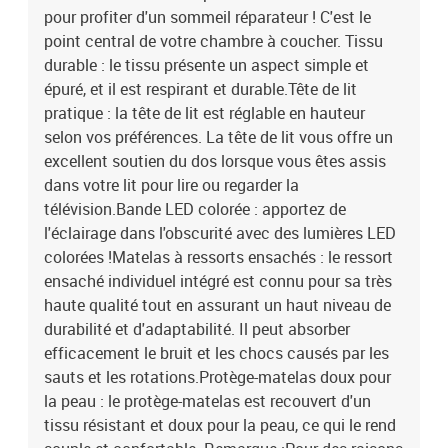
pour profiter d'un sommeil réparateur ! C'est le
qui le rend souple et confortable. Remarque :Pour des raisons
d'hygiène, le matelas ne peut pas être retourné si l'emballage est
point central de votre chambre à coucher. Tissu
retiré ou ouvert.Chaque produit est livré avec un manuel de
durable : le tissu présente un aspect simple et
montage dans la boîte pour un montage facile.Seule la partie avec
épuré, et il est respirant et durable.Tête de lit
un symbole de ciseaux peut être coupée et seule la partie avec
pratique : la tête de lit est réglable en hauteur
l'USB continuera à fonctionner comme avant.Ce produit est doté
selon vos préférences. La tête de lit vous offre un
d'un connecteur USB, mais la source d'alimentation certifiée de
excellent soutien du dos lorsque vous êtes assis
USB 5V n'est pas incluse.Lit :Couleur : marron foncéMatériau :
dans votre lit pour lire ou regarder la
tissu (100 % polyester), contreplaqué, bois d'ingénierie, bois de
mélèze massifDimensions totales : 203 x 80 x 78/88 cm (L x l x
télévision.Bande LED colorée : apportez de
H)Matelas de lit :Couleur : blanc et marron foncéMatériau : tissu
l'éclairage dans l'obscurité avec des lumières LED
(100 % polyester)Matériau de remplissage : ressorts ensachés,
colorées !Matelas à ressorts ensachés : le ressort
mousseDimensions : 80 x 200 x 20 cm (l x L x H)Surmatelas de lit
ensaché individuel intégré est connu pour sa très
:Couleur : blancMatériau du sur-matelas : tissu (100 %
haute qualité tout en assurant un haut niveau de
polyester)Matériau de remplissage : mousseDimensions : 80 x 200
durabilité et d'adaptabilité. Il peut absorber
x 5 cm (l x L x H)Bande LED :Longueur : 55 cmTension : c.c. 5
efficacement le bruit et les chocs causés par les
VLongueur du câble USB : 150 cmLongueur du câble
d'alimentation : 30 cmIndice IP : IP65Avec symbole de coupe à
sauts et les rotations.Protège-matelas doux pour
ciseauxLa livraison contient :1 x cadre de lit1 x tête de lit1 x
la peau : le protège-matelas est recouvert d'un
matelas1 x surmatelas1 x Bande LED
tissu résistant et doux pour la peau, ce qui le rend