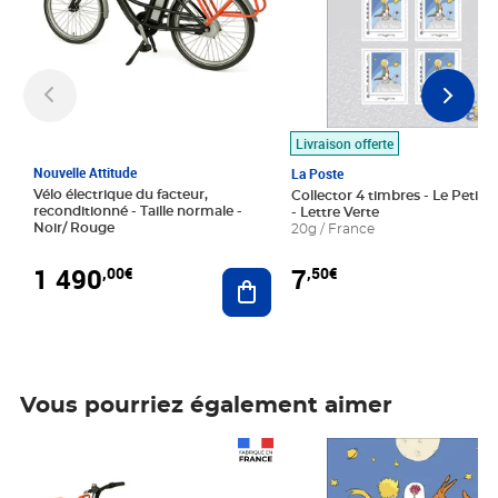
Livraison offerte
Nouvelle Attitude
La Poste
Vélo électrique du facteur,
Collector 4 timbres - Le Petit P
reconditionné - Taille normale -
- Lettre Verte
Noir/ Rouge
20g / France
1 490
7
,00€
,50€
Ajouter au panier
Vous pourriez également aimer
Prix 1 490,00€
Prix 7,50€