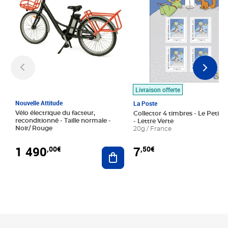
Livraison offerte
Nouvelle Attitude
La Poste
Vélo électrique du facteur,
Collector 4 timbres - Le Petit P
reconditionné - Taille normale -
- Lettre Verte
Noir/ Rouge
20g / France
1 490
7
,00€
,50€
Ajouter au panier