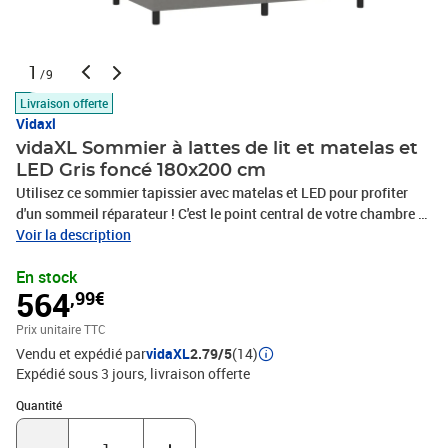
1
/9
Livraison offerte
Vidaxl
vidaXL Sommier à lattes de lit et matelas et
LED Gris foncé 180x200 cm
Utilisez ce sommier tapissier avec matelas et LED pour profiter
d'un sommeil réparateur ! C'est le point central de votre chambre à
coucher. Tissu durable : le tissu présente un aspect simple et
Voir la description
épuré, et il est respirant et durable.Tête de lit pratique : la tête de lit
En stock
est réglable en hauteur selon vos préférences. La tête de lit vous
564
,99€
offre un excellent soutien du dos lorsque vous êtes assis dans
votre lit pour lire ou regarder la télévision.Bande LED colorée :
Prix unitaire TTC
apportez de l'éclairage dans l'obscurité avec des lumières LED
Vendu et expédié par
vidaXL
2.79/5
(14)
colorées !Matelas à ressorts ensachés : le ressort ensaché
Expédié sous 3 jours
livraison offerte
individuel intégré est connu pour sa très haute qualité tout en
assurant un haut niveau de durabilité et d'adaptabilité. Il peut
Quantité : 1
Quantité
absorber efficacement le bruit et les chocs causés par les sauts et
les rotations.Protège-matelas doux pour la peau : le protège-