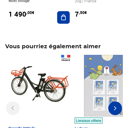
Noir/ Rouge
20g / France
1 490
7
,00€
,50€
Ajouter au panier
Vous pourriez également aimer
Prix 1 490,00€
Prix 7,50€
Livraison offerte
Nouvelle Attitude