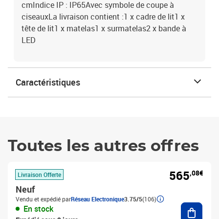
cmIndice IP : IP65Avec symbole de coupe à
ciseauxLa livraison contient :1 x cadre de lit1 x
tête de lit1 x matelas1 x surmatelas2 x bande à
LED
Caractéristiques
Toutes les autres offres
565
,08€
Livraison Offerte
Neuf
Vendu et expédié par
Réseau Electronique
3.75/5
(106)
Ajouter
En stock