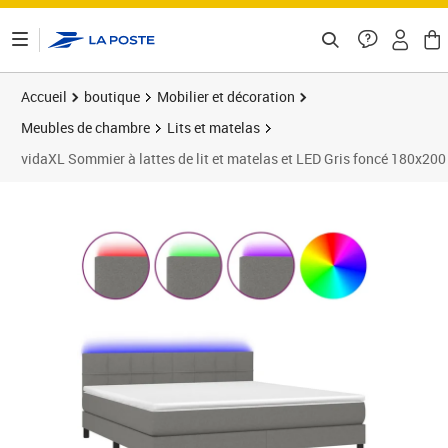
ontenu de la page
Accueil
boutique
Mobilier et décoration
Meubles de chambre
Lits et matelas
vidaXL Sommier à lattes de lit et matelas et LED Gris foncé 180x20
Prix 564,99€
Prix 5