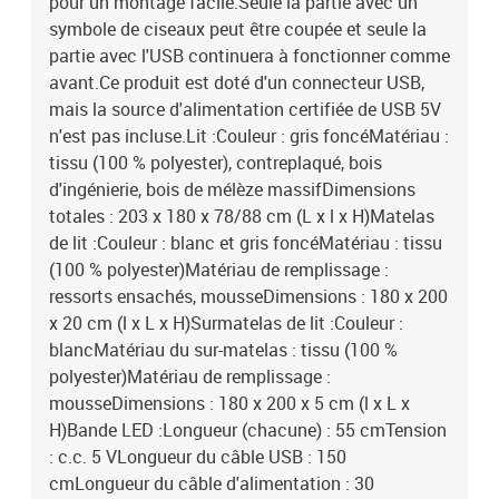
pour un montage facile.Seule la partie avec un
symbole de ciseaux peut être coupée et seule la
partie avec l'USB continuera à fonctionner comme
avant.Ce produit est doté d'un connecteur USB,
mais la source d'alimentation certifiée de USB 5V
n'est pas incluse.Lit :Couleur : gris foncéMatériau :
tissu (100 % polyester), contreplaqué, bois
d'ingénierie, bois de mélèze massifDimensions
totales : 203 x 180 x 78/88 cm (L x l x H)Matelas
de lit :Couleur : blanc et gris foncéMatériau : tissu
(100 % polyester)Matériau de remplissage :
ressorts ensachés, mousseDimensions : 180 x 200
x 20 cm (l x L x H)Surmatelas de lit :Couleur :
blancMatériau du sur-matelas : tissu (100 %
polyester)Matériau de remplissage :
mousseDimensions : 180 x 200 x 5 cm (l x L x
H)Bande LED :Longueur (chacune) : 55 cmTension
: c.c. 5 VLongueur du câble USB : 150
cmLongueur du câble d'alimentation : 30