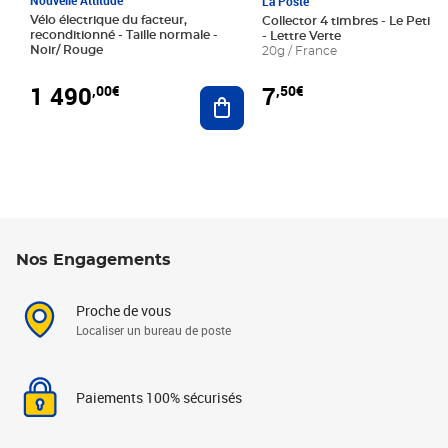
La Poste
Vélo électrique du facteur,
Collector 4 timbres - Le Petit P
reconditionné - Taille normale -
- Lettre Verte
Noir/ Rouge
20g / France
1 490
7
,00€
,50€
Ajouter au panier
Nos Engagements
Proche de vous
Localiser un bureau de poste
Paiements 100% sécurisés