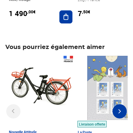
20g / France
1 490
7
,00€
,50€
Ajouter au panier
Vous pourriez également aimer
Prix 1 490,00€
Prix 7,50€
Livraison offerte
Nouvelle Attitude
La Poste