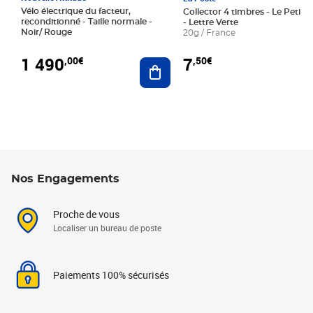
Vélo électrique du facteur,
Collector 4 timbres - Le Petit P
reconditionné - Taille normale -
- Lettre Verte
Noir/ Rouge
20g / France
1 490
7
,00€
,50€
Ajouter au panier
Nos Engagements
Proche de vous
Localiser un bureau de poste
Paiements 100% sécurisés