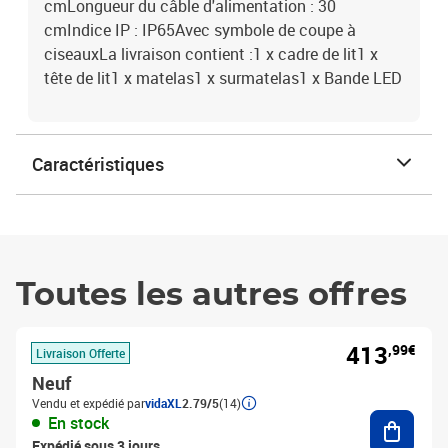
cmLongueur du câble d'alimentation : 30
cmIndice IP : IP65Avec symbole de coupe à
ciseauxLa livraison contient :1 x cadre de lit1 x
tête de lit1 x matelas1 x surmatelas1 x Bande LED
Caractéristiques
Toutes les autres offres
413
,99€
Livraison Offerte
Neuf
Vendu et expédié par
vidaXL
2.79/5
(14)
Ajouter
En stock
Expédié sous 3 jours