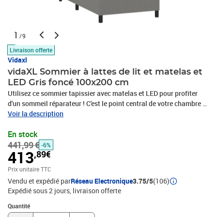
1
/9
Livraison offerte
Vidaxl
vidaXL Sommier à lattes de lit et matelas et
LED Gris foncé 100x200 cm
Utilisez ce sommier tapissier avec matelas et LED pour profiter
d'un sommeil réparateur ! C'est le point central de votre chambre à
coucher. Tissu durable : le tissu présente un aspect simple et
Voir la description
épuré, et il est respirant et durable.Tête de lit pratique : la tête de lit
En stock
est réglable en hauteur selon vos préférences. La tête de lit vous
441,99 €
offre un excellent soutien du dos lorsque vous êtes assis dans
-6%
413
,89€
votre lit pour lire ou regarder la télévision.Bande LED colorée :
apportez de l'éclairage dans l'obscurité avec des lumières LED
Prix unitaire TTC
colorées !Matelas à ressorts ensachés : le ressort ensaché
Vendu et expédié par
Réseau Electronique
3.75/5
(106)
individuel intégré est connu pour sa très haute qualité tout en
Expédié sous 2 jours
livraison offerte
assurant un haut niveau de durabilité et d'adaptabilité. Il peut
Quantité : 1
absorber efficacement le bruit et les chocs causés par les sauts et
Quantité
les rotations.Protège-matelas doux pour la peau : le protège-