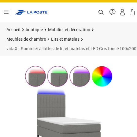
ontenu de la page
Accueil
boutique
Mobilier et décoration
Meubles de chambre
Lits et matelas
vidaXL Sommier à lattes de lit et matelas et LED Gris foncé 100x20
Prix barré 441,99 €
Prix 413,89€
Prix 4