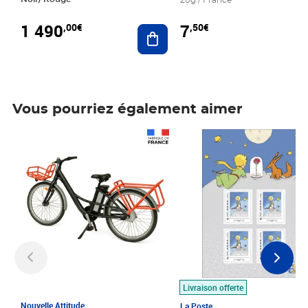
20g / France
1 490
7
,00€
,50€
Ajouter au panier
Vous pourriez également aimer
Prix 1 490,00€
Prix 7,50€
Livraison offerte
Nouvelle Attitude
La Poste