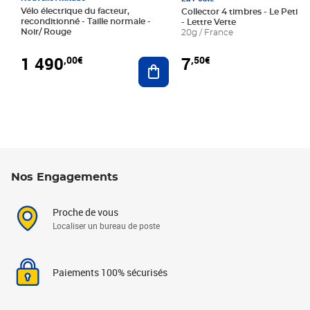
Vélo électrique du facteur,
Collector 4 timbres - Le Petit P
reconditionné - Taille normale -
- Lettre Verte
Noir/ Rouge
20g / France
1 490
7
,00€
,50€
Ajouter au panier
Nos Engagements
Proche de vous
Localiser un bureau de poste
Paiements 100% sécurisés