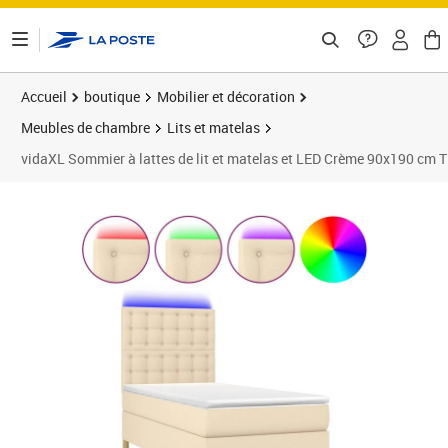
ontenu de la page
Accueil
boutique
Mobilier et décoration
Meubles de chambre
Lits et matelas
vidaXL Sommier à lattes de lit et matelas et LED Crème 90x190 cm T
Prix barré 422,99 €
Prix 362,84€
Prix 3