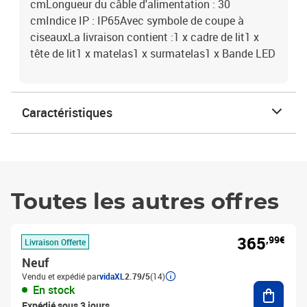
cmLongueur du câble d'alimentation : 30
cmIndice IP : IP65Avec symbole de coupe à
ciseauxLa livraison contient :1 x cadre de lit1 x
tête de lit1 x matelas1 x surmatelas1 x Bande LED
Caractéristiques
Toutes les autres offres
365
,99€
Livraison Offerte
Neuf
Vendu et expédié par
vidaXL
2.79/5
(14)
Ajouter
En stock
Expédié sous 3 jours