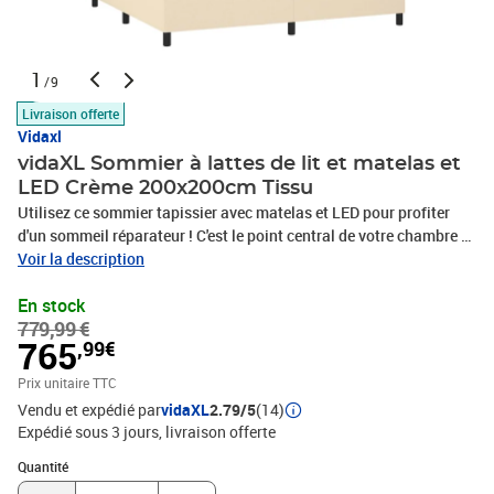
1
/9
Livraison offerte
Vidaxl
vidaXL Sommier à lattes de lit et matelas et
LED Crème 200x200cm Tissu
Utilisez ce sommier tapissier avec matelas et LED pour profiter
d'un sommeil réparateur ! C'est le point central de votre chambre à
coucher. Tissu durable : le tissu présente un aspect simple et
Voir la description
épuré, et il est respirant et durable.Tête de lit pratique : la tête de lit
En stock
est réglable en hauteur selon vos préférences. La tête de lit vous
779,99 €
offre un excellent soutien du dos lorsque vous êtes assis dans
765
,99€
votre lit pour lire ou regarder la télévision.Bande LED colorée :
apportez de l'éclairage dans l'obscurité avec des lumières LED
Prix unitaire TTC
colorées !Matelas à ressorts ensachés : le ressort ensaché
Vendu et expédié par
vidaXL
2.79/5
(14)
individuel intégré est connu pour sa très haute qualité tout en
Expédié sous 3 jours
livraison offerte
assurant un haut niveau de durabilité et d'adaptabilité. Il peut
Quantité : 1
absorber efficacement le bruit et les chocs causés par les sauts et
Quantité
les rotations.Protège-matelas doux pour la peau : le protège-