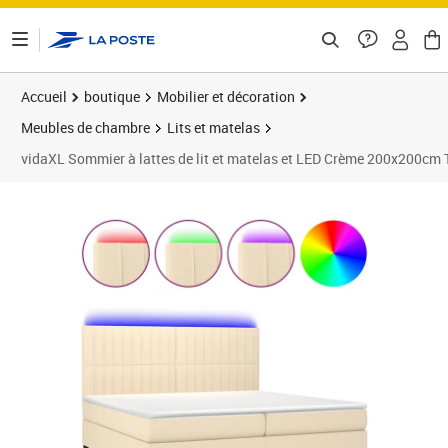
ontenu de la page
Accueil
boutique
Mobilier et décoration
Meubles de chambre
Lits et matelas
vidaXL Sommier à lattes de lit et matelas et LED Crème 200x200cm 
Prix barré 779,99 €
Prix 765,99€
Prix 7