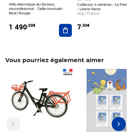
Vélo électrique du facteur,
Collector 4 timbres - Le Petit P
reconditionné - Taille normale -
- Lettre Verte
Noir/ Rouge
20g / France
1 490
7
,00€
,50€
Ajouter au panier
Vous pourriez également aimer
Prix 1 490,00€
Prix 7,50€