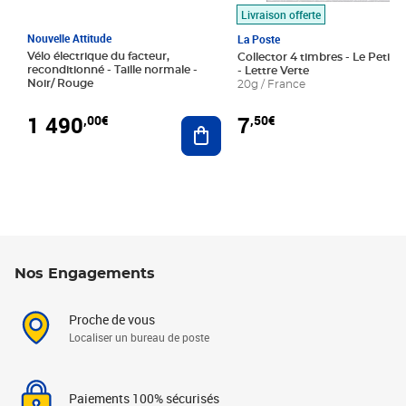
Livraison offerte
Nouvelle Attitude
La Poste
Vélo électrique du facteur,
Collector 4 timbres - Le Petit P
reconditionné - Taille normale -
- Lettre Verte
Noir/ Rouge
20g / France
1 490
7
,00€
,50€
Ajouter au panier
Nos Engagements
Proche de vous
Localiser un bureau de poste
Paiements 100% sécurisés