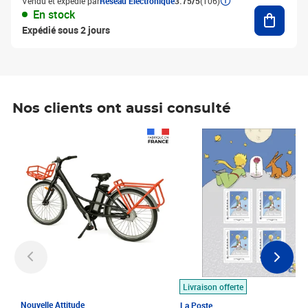
Vendu et expédié par
Réseau Electronique
3.75/5
(106)
Ajouter
En stock
Expédié sous 2 jours
Nos clients ont aussi consulté
Prix 1 490,00€
Prix 7,50€
Livraison offerte
Nouvelle Attitude
La Poste