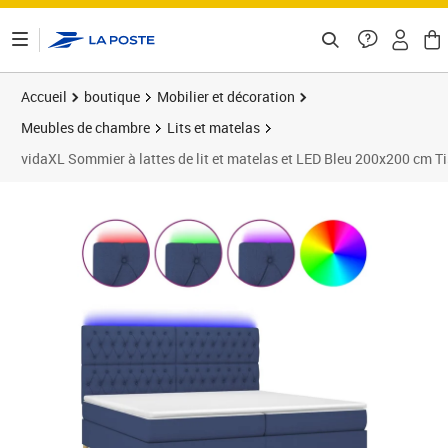
ontenu de la page
Accueil
boutique
Mobilier et décoration
Meubles de chambre
Lits et matelas
vidaXL Sommier à lattes de lit et matelas et LED Bleu 200x200 cm T
Prix 758,45€
Prix 7