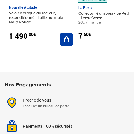
Nouvelle Attitude
La Poste
Vélo électrique du facteur,
Collector 4 timbres - Le Petit P
reconditionné - Taille normale -
- Lettre Verte
Noir/ Rouge
20g / France
1 490
7
,00€
,50€
Ajouter au panier
Nos Engagements
Proche de vous
Localiser un bureau de poste
Paiements 100% sécurisés