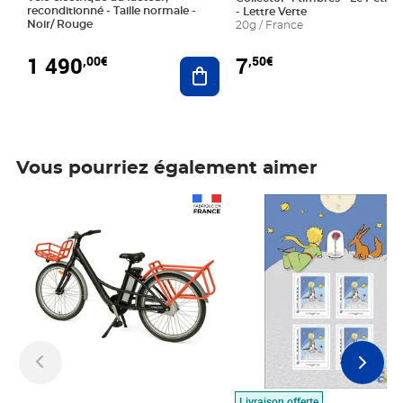
reconditionné - Taille normale -
- Lettre Verte
Noir/ Rouge
20g / France
1 490
7
,00€
,50€
Ajouter au panier
Vous pourriez également aimer
Prix 1 490,00€
Prix 7,50€
Livraison offerte