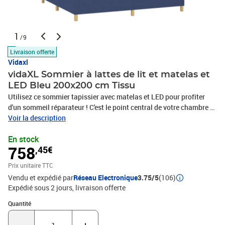
1
/9
Livraison offerte
Vidaxl
vidaXL Sommier à lattes de lit et matelas et
LED Bleu 200x200 cm Tissu
Utilisez ce sommier tapissier avec matelas et LED pour profiter
d'un sommeil réparateur ! C'est le point central de votre chambre à
coucher. Tissu durable : le tissu présente un aspect simple et
Voir la description
épuré, et il est respirant et durable.Tête de lit pratique : la tête de lit
En stock
est réglable en hauteur selon vos préférences. La tête de lit vous
758
,45€
offre un excellent soutien du dos lorsque vous êtes assis dans
votre lit pour lire ou regarder la télévision.Bande LED colorée :
Prix unitaire TTC
apportez de l'éclairage dans l'obscurité avec des lumières LED
Vendu et expédié par
Réseau Electronique
3.75/5
(106)
colorées !Matelas à ressorts ensachés : le ressort ensaché
Expédié sous 2 jours
livraison offerte
individuel intégré est connu pour sa très haute qualité tout en
assurant un haut niveau de durabilité et d'adaptabilité. Il peut
Quantité : 1
Quantité
absorber efficacement le bruit et les chocs causés par les sauts et
les rotations.Protège-matelas doux pour la peau : le protège-