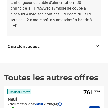
cmLongueur du câble d'alimentation : 30
cmIndice IP : IP65Avec symbole de coupe à
ciseauxLa livraison contient :1 x cadre de lit1 x
tête de lit2 x matelas1 x surmatelas2 x bande à
LED
Caractéristiques
Toutes les autres offres
761
,99€
Livraison Offerte
Neuf
Vendu et expédié par
vidaXL
2.79/5
(14)
Ajouter