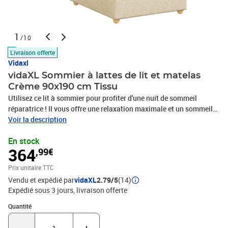
1
/10
Livraison offerte
Vidaxl
vidaXL Sommier à lattes de lit et matelas
Crème 90x190 cm Tissu
Utilisez ce lit à sommier pour profiter d'une nuit de sommeil
réparatrice ! Il vous offre une relaxation maximale et un sommeil
agréable. Matériau doux et durable : le tissu en polyester allie
Voir la description
douceur, respirabilité et durabilité, vous garantissant un confort et
En stock
une convivialité ultimes.Matelas à ressorts ensachés : ce matelas
364
,99€
à ressorts ensachés comporte des ressorts ensachés individuels
qui fonctionnent indépendamment pour offrir un soutien
Prix unitaire TTC
personnalisé en réagissant uniquement à la pression exercée dans
Vendu et expédié par
vidaXL
2.79/5
(14)
chaque zone. Cette conception empêche « l'enroulement » et réduit
Expédié sous 3 jours
livraison offerte
le transfert de mouvement par rapport aux matelas traditionnels à
ressorts ouverts. Chaque ressort ensaché soutient le corps
Quantité : 1
Quantité
individuellement.Tête de lit réglable en hauteur : la tête de lit est
réglable en hauteur pour s'adapter à vos préférences.Surmatelas