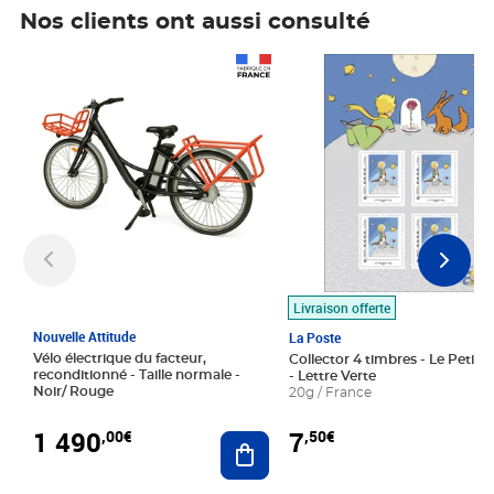
Nos clients ont aussi consulté
Prix 1 490,00€
Prix 7,50€
Livraison offerte
Nouvelle Attitude
La Poste
Vélo électrique du facteur,
Collector 4 timbres - Le Petit P
reconditionné - Taille normale -
- Lettre Verte
Noir/ Rouge
20g / France
1 490
7
,00€
,50€
Ajouter au panier