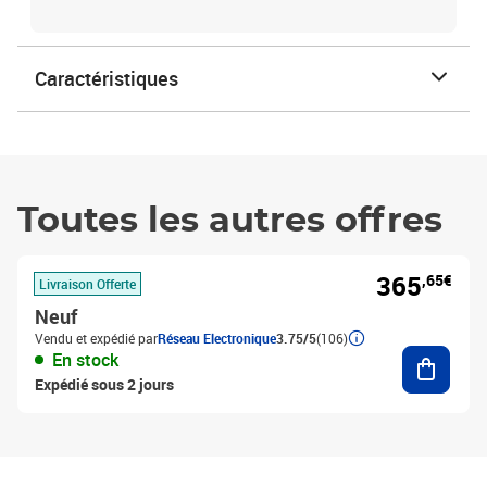
Caractéristiques
Toutes les autres offres
365
,65€
Livraison Offerte
Neuf
Vendu et expédié par
Réseau Electronique
3.75/5
(106)
Ajouter
En stock
Expédié sous 2 jours