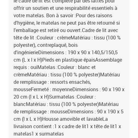
le cadre de lit est complété par des lattes pour
offrir un soutien et une respirabilité essentiels à
votre matelas. Bon à savoir :Pour des raisons
d'hygiène, le matelas ne peut pas être retourné si
l'emballage est retiré ou ouvert.Cadre de lit avec
tête de lit :Couleur : crèmeMatériau : tissu (100 %
polyester), contreplaqué, bois
d'ingénierieDimensions : 190 x 90 x 140,5/150,5
cm (L x l x H)Pieds en plastique épaisAssemblage
requis : ouiMatelas :Couleur : blanc et
crèmeMatériau : tissu (100 % polyester)Matériau
de remplissage : ressorts ensachés,
mousseFermeté : moyenneDimensions : 90 x 190 x
20 cm (l x L x H)Surmatelas :Couleur :
blancMatériau : tissu (100 % polyester)Matériau
de remplissage : mousseDimensions : 90 x 190 x 5
cm (l x L x H)Housse amovible et lavableLa
livraison contient :1 x cadre de lit1 x tête de lit1 x
matelas1 x surmatelas