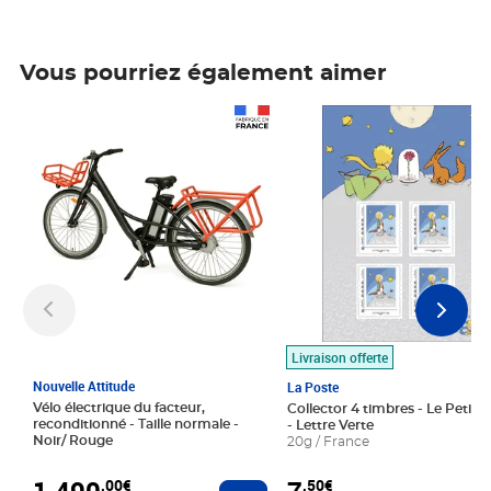
Vous pourriez également aimer
Prix 1 490,00€
Prix 7,50€
Livraison offerte
Nouvelle Attitude
La Poste
Vélo électrique du facteur,
Collector 4 timbres - Le Petit P
reconditionné - Taille normale -
- Lettre Verte
Noir/ Rouge
20g / France
1 490
,00€
,50€
Ajouter au panier