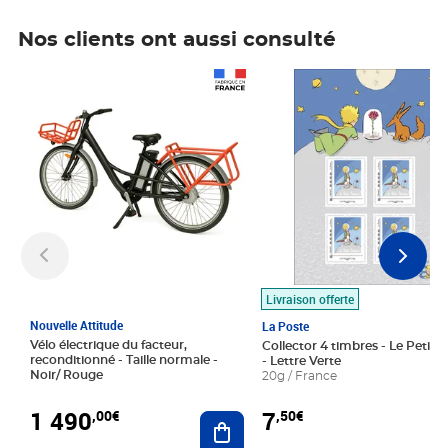
Nos clients ont aussi consulté
Prix 1 490,00€
Prix 7,50€
Livraison offerte
Nouvelle Attitude
La Poste
Vélo électrique du facteur,
Collector 4 timbres - Le Petit P
reconditionné - Taille normale -
- Lettre Verte
Noir/ Rouge
20g / France
1 490
7
,00€
,50€
Ajouter au panier