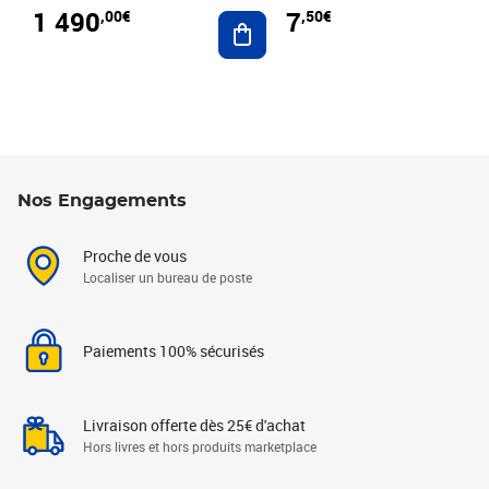
1 490
7
,00€
,50€
Ajouter au panier
Nos Engagements
Proche de vous
Localiser un bureau de poste
Paiements 100% sécurisés
Livraison offerte dès 25€ d'achat
Hors livres et hors produits marketplace