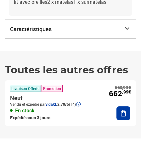
lit avec oreilles2 x matelas1 x surmatelas
Caractéristiques
Toutes les autres offres
663,99 €
Livraison Offerte
Promotion
662
,99€
Neuf
Vendu et expédié par
vidaXL
2.79/5
(14)
Ajouter
En stock
Expédié sous 3 jours