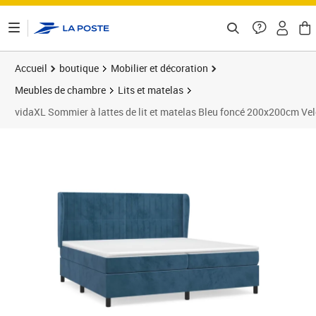
ontenu de la page
Accueil
boutique
Mobilier et décoration
Meubles de chambre
Lits et matelas
vidaXL Sommier à lattes de lit et matelas Bleu foncé 200x200cm Ve
Prix barré 716,99 €
Prix 662,89€
Prix b
Prix 6