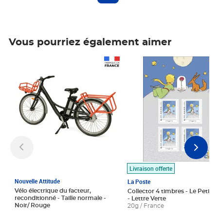
Vous pourriez également aimer
Prix 1 490,00€
Prix 7,50€
Livraison offerte
Nouvelle Attitude
La Poste
Vélo électrique du facteur,
Collector 4 timbres - Le Petit P
reconditionné - Taille normale -
- Lettre Verte
Noir/ Rouge
20g / France