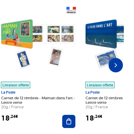
Prix 18,24€
Prix 18,24€
Livraison offerte
Livraison offerte
La Poste
La Poste
Carnet de 12 timbres - Maman dans l'art -
Carnet de 12 timbres - Le bl
Lettre verte
Lettre verte
20g / France
20g / France
18
18
,24€
,24€
r au panier
Ajouter au panier