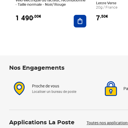
Vélo électrique du facteur, reconditionné
Lettre Verte
- Taille normale - Noir/ Rouge
20g / France
1 490
7
,00€
,50€
Ajouter au panier
Nos Engagements
Proche de vous
Pa
Localiser un bureau de poste
Applications La Poste
Toutes nos application