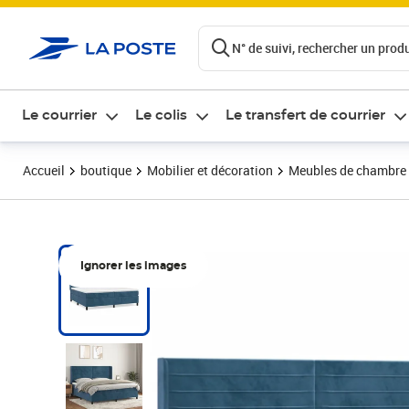
ontenu de la page
N° de suivi, rechercher un produi
Le courrier
Le colis
Le transfert de courrier
Accueil
boutique
Mobilier et décoration
Meubles de chambre
Ignorer les images