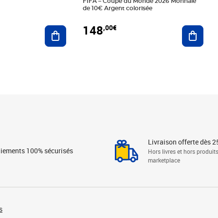
FIFA – Coupe du Monde 2026 Monnaie
de 10€ Argent colorisée
148
,00€
Ajouter au panier
Ajoute
Livraison offerte dès 2
iements 100% sécurisés
Hors livres et hors produit
marketplace
s