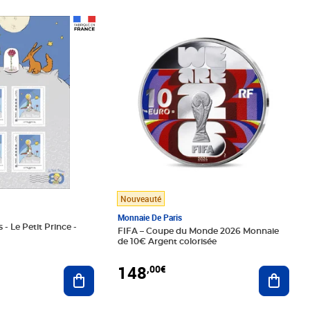
Prix 148,00€
Nouveauté
Monnaie De Paris
 - Le Petit Prince -
FIFA – Coupe du Monde 2026 Monnaie
de 10€ Argent colorisée
148
,00€
Ajouter au panier
Ajoute