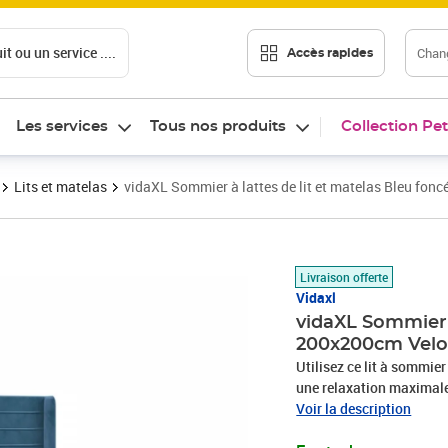
t ou un service ....
Chang
Accès rapides
Les services
Tous nos produits
Collection Pet
Lits et matelas
vidaXL Sommier à lattes de lit et matelas Bleu fo
Prix 685,08€
Livraison offerte
Vidaxl
vidaXL Sommier à
200x200cm Velo
Utilisez ce lit à sommier
une relaxation maximale 
tissu doux et luxueux qu
Voir la description
coupées qui ont une touc