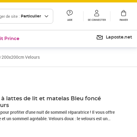
er de site :
Particulier
AIDE
SE CONNECTER
PANIER
Laposte.net
it Prince
ncé 200x200cm Velours
 lattes de lit et matelas Bleu foncé
urs
 pour profiter d'une nuit de sommeil réparatrice ! Il vous offre
et un sommeil agréable. Velours doux : le velours est un
i se reconnaît à son tas dense de fibres uniformément
he lisse. Le tissu en velours présente un toucher doux