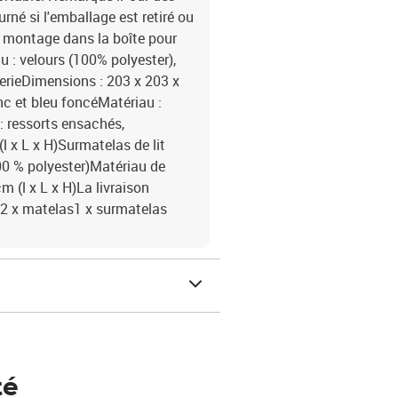
rné si l'emballage est retiré ou
e montage dans la boîte pour
u : velours (100% polyester),
ierieDimensions : 203 x 203 x
anc et bleu foncéMatériau :
: ressorts ensachés,
 x L x H)Surmatelas de lit
100 % polyester)Matériau de
 (l x L x H)La livraison
les2 x matelas1 x surmatelas
té