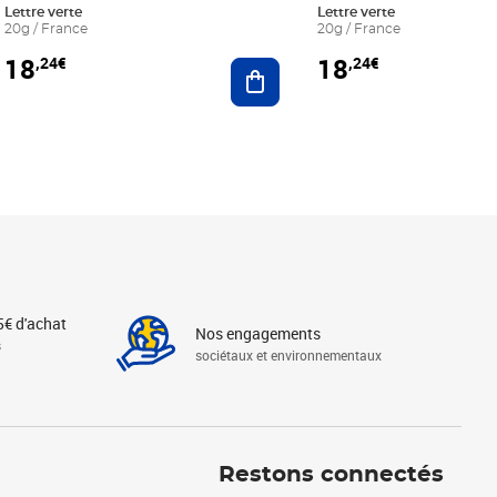
Lettre verte
Lettre verte
20g / France
20g / France
18
18
,24€
,24€
r au panier
Ajouter au panier
5€ d'achat
Nos engagements
s
sociétaux et environnementaux
Linkedin
Instagram
X
Tiktok
Facebook
Youtube
Threads
Restons connectés