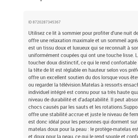
ID 8720287345367
Utilisez ce lit à sommier pour profiter d'une nuit d
offre une relaxation maximale et un sommeil agréab
est un tissu doux et luxueux qui se reconnaît à so
uniformément coupées qui ont une touche lisse. Le
toucher doux distinctif, ce qui le rend confortable 
la tête de lit est réglable en hauteur selon vos préf
offre un excellent soutien du dos lorsque vous êtes 
ou regarder la télévision.Matelas à ressorts ensac
individuel intégré est connu pour sa très haute qu
niveau de durabilité et d'adaptabilité. Il peut abso
chocs causés par les sauts et les rotations.Suppor
offre une stabilité accrue et juste le niveau de ferm
est donc idéal pour les personnes qui dorment sur 
matelas doux pour la peau : le protège-matelas est
et doux pour la peau, ce qui le rend souple et con