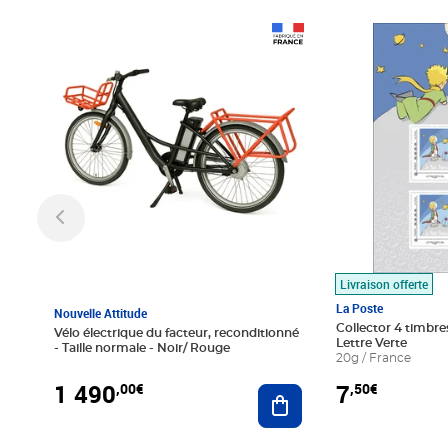
Prix 1 490,00€
Prix 7,50€
Livraison offerte
La Poste
Nouvelle Attitude
Collector 4 timbres
Vélo électrique du facteur, reconditionné
Lettre Verte
- Taille normale - Noir/ Rouge
20g / France
1 490
7
,00€
,50€
Ajouter au panier