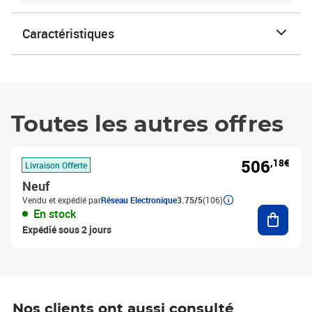
Caractéristiques
Toutes les autres offres
506
,18€
Livraison Offerte
Neuf
Vendu et expédié par
Réseau Electronique
3.75/5
(106)
Ajouter
En stock
Expédié sous 2 jours
Nos clients ont aussi consulté