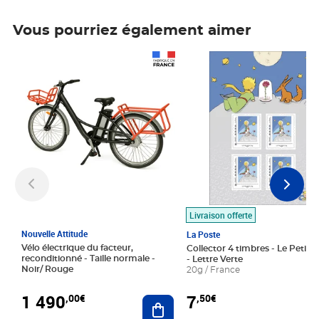
Vous pourriez également aimer
Prix 1 490,00€
Prix 7,50€
Livraison offerte
Nouvelle Attitude
La Poste
Vélo électrique du facteur,
Collector 4 timbres - Le Petit P
reconditionné - Taille normale -
- Lettre Verte
Noir/ Rouge
20g / France
1 490
7
,00€
,50€
Ajouter au panier