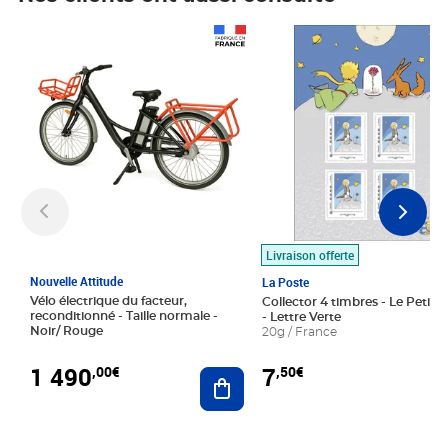
Prix 1 490,00€
Prix 7,50€
Livraison offerte
Nouvelle Attitude
La Poste
Vélo électrique du facteur,
Collector 4 timbres - Le Petit P
reconditionné - Taille normale -
- Lettre Verte
Noir/ Rouge
20g / France
1 490
7
,00€
,50€
Ajouter au panier