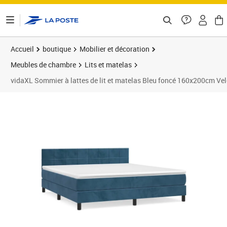
ontenu de la page
Accueil
boutique
Mobilier et décoration
Meubles de chambre
Lits et matelas
vidaXL Sommier à lattes de lit et matelas Bleu foncé 160x200cm Ve
Prix 503,99€
Prix 5