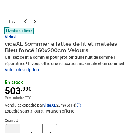
1
/9
Livraison offerte
Vidaxl
vidaXL Sommier à lattes de lit et matelas
Bleu foncé 160x200cm Velours
Utilisez ce lit à sommier pour profiter d'une nuit de sommeil
réparatrice ! Il vous offre une relaxation maximale et un sommeil
agréable. Velours doux : le velours est un tissu doux et luxueux qui
Voir la description
se reconnaît à son tas dense de fibres uniformément coupées qui
En stock
ont une touche lisse. Le tissu en velours présente un toucher doux
503
,99€
distinctif, ce qui le rend confortable au toucher.Tête de lit pratique
: la tête de lit est réglable en hauteur selon vos préférences. La tête
Prix unitaire TTC
de lit vous offre un excellent soutien du dos lorsque vous êtes
Vendu et expédié par
vidaXL
2.79/5
(14)
assis dans votre lit pour lire ou regarder la télévision.Matelas à
Expédié sous 3 jours
livraison offerte
ressorts ensachés : le ressort ensaché individuel intégré est connu
pour sa très haute qualité tout en assurant un haut niveau de
Quantité : 1
Quantité
durabilité et d'adaptabilité. Il peut absorber efficacement le bruit
et les chocs causés par les sauts et les rotations.Support moyen-