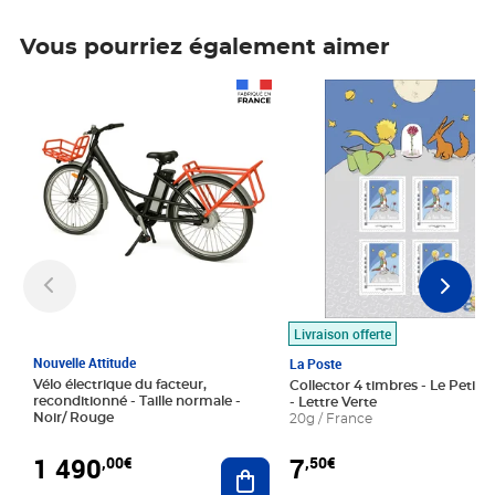
Vous pourriez également aimer
Prix 1 490,00€
Prix 7,50€
Livraison offerte
Nouvelle Attitude
La Poste
Vélo électrique du facteur,
Collector 4 timbres - Le Petit P
reconditionné - Taille normale -
- Lettre Verte
Noir/ Rouge
20g / France
1 490
7
,00€
,50€
Ajouter au panier