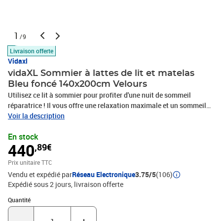
1
/9
Livraison offerte
Vidaxl
vidaXL Sommier à lattes de lit et matelas
Bleu foncé 140x200cm Velours
Utilisez ce lit à sommier pour profiter d'une nuit de sommeil
réparatrice ! Il vous offre une relaxation maximale et un sommeil
agréable. Velours doux : le velours est un tissu doux et luxueux qui
Voir la description
se reconnaît à son tas dense de fibres uniformément coupées qui
En stock
ont une touche lisse. Le tissu en velours présente un toucher doux
440
,89€
distinctif, ce qui le rend confortable au toucher.Tête de lit pratique
: la tête de lit est réglable en hauteur selon vos préférences. La tête
Prix unitaire TTC
de lit vous offre un excellent soutien du dos lorsque vous êtes
Vendu et expédié par
Réseau Electronique
3.75/5
(106)
assis dans votre lit pour lire ou regarder la télévision.Matelas à
Expédié sous 2 jours
livraison offerte
ressorts ensachés : le ressort ensaché individuel intégré est connu
pour sa très haute qualité tout en assurant un haut niveau de
Quantité : 1
Quantité
durabilité et d'adaptabilité. Il peut absorber efficacement le bruit
et les chocs causés par les sauts et les rotations.Support moyen-