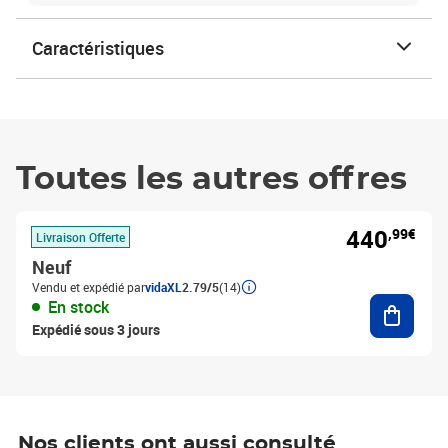
Caractéristiques
Toutes les autres offres
440
,99€
Livraison Offerte
Neuf
Vendu et expédié par
vidaXL
2.79/5
(14)
Ajouter
En stock
Expédié sous 3 jours
Nos clients ont aussi consulté