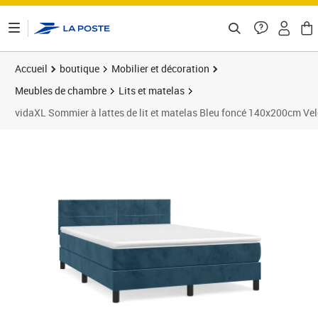
ontenu de la page
Accueil
boutique
Mobilier et décoration
Meubles de chambre
Lits et matelas
vidaXL Sommier à lattes de lit et matelas Bleu foncé 140x200cm Ve
Prix 440,89€
Prix 4