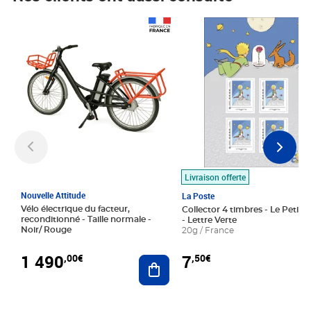
Prix 1 490,00€
Prix 7,50€
Livraison offerte
Nouvelle Attitude
La Poste
Vélo électrique du facteur,
Collector 4 timbres - Le Petit P
reconditionné - Taille normale -
- Lettre Verte
Noir/ Rouge
20g / France
1 490
7
,00€
,50€
Ajouter au panier