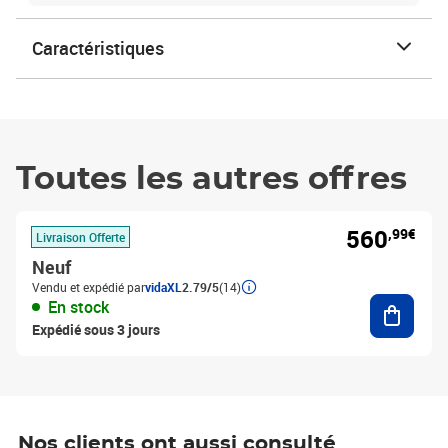
Caractéristiques
Toutes les autres offres
560
,99€
Livraison Offerte
Neuf
Vendu et expédié par
vidaXL
2.79/5
(14)
Ajouter
En stock
Expédié sous 3 jours
Nos clients ont aussi consulté