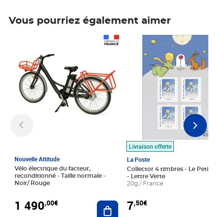
Vous pourriez également aimer
Prix 1 490,00€
Prix 7,50€
Livraison offerte
Nouvelle Attitude
La Poste
Vélo électrique du facteur,
Collector 4 timbres - Le Petit P
reconditionné - Taille normale -
- Lettre Verte
Noir/ Rouge
20g / France
1 490
7
,00€
,50€
Ajouter au panier