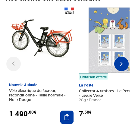
Prix 1 490,00€
Prix 7,50€
Livraison offerte
Nouvelle Attitude
La Poste
Vélo électrique du facteur,
Collector 4 timbres - Le Petit P
reconditionné - Taille normale -
- Lettre Verte
Noir/ Rouge
20g / France
1 490
7
,00€
,50€
Ajouter au panier