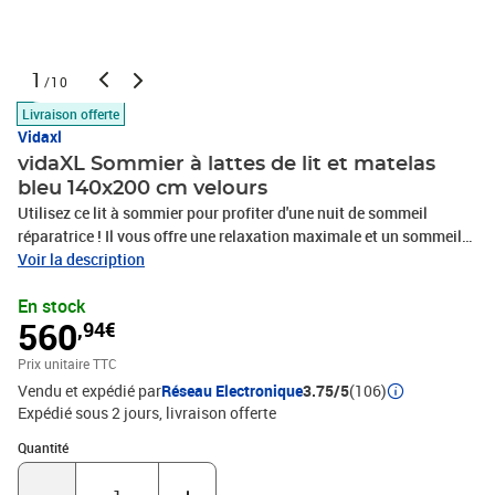
1
/10
Livraison offerte
Vidaxl
vidaXL Sommier à lattes de lit et matelas
bleu 140x200 cm velours
Utilisez ce lit à sommier pour profiter d'une nuit de sommeil
réparatrice ! Il vous offre une relaxation maximale et un sommeil
agréable. Matériau doux et confortable : le tissu en velours
Voir la description
présente une surface douce et lisse qui offre une sensation
En stock
agréable contre la peau, vous apportant chaleur et confort
560
,94€
ultime.Matelas à ressorts ensachés : ce matelas à ressorts
ensachés comporte des ressorts ensachés individuels qui
Prix unitaire TTC
fonctionnent indépendamment pour offrir un soutien personnalisé
Vendu et expédié par
Réseau Electronique
3.75/5
(106)
en réagissant uniquement à la pression exercée dans chaque zone.
Expédié sous 2 jours
livraison offerte
Cette conception empêche « l'enroulement » et réduit le transfert
de mouvement par rapport aux matelas traditionnels à ressorts
Quantité : 1
Quantité
ouverts. Chaque ressort ensaché soutient le corps
individuellement.Surmatelas confortable : ce surmatelas améliore