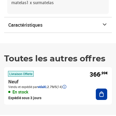
matelas1 x surmatelas
Caractéristiques
Toutes les autres offres
366
,99€
Livraison Offerte
Neuf
Vendu et expédié par
vidaXL
2.79/5
(14)
Ajouter
En stock
Expédié sous 3 jours