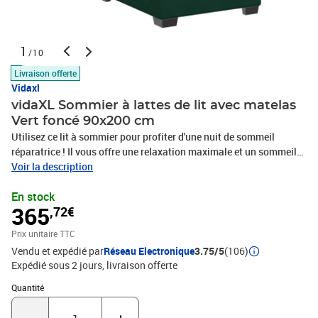
1
/10
Livraison offerte
Vidaxl
vidaXL Sommier à lattes de lit avec matelas
Vert foncé 90x200 cm
Utilisez ce lit à sommier pour profiter d'une nuit de sommeil
réparatrice ! Il vous offre une relaxation maximale et un sommeil
agréable. Matériau doux et confortable : le tissu en velours
Voir la description
présente une surface douce et lisse qui offre une sensation
En stock
agréable contre la peau, vous apportant chaleur et confort
365
,72€
ultime.Matelas à ressorts ensachés : ce matelas à ressorts
ensachés comporte des ressorts ensachés individuels qui
Prix unitaire TTC
fonctionnent indépendamment pour offrir un soutien personnalisé
Vendu et expédié par
Réseau Electronique
3.75/5
(106)
en réagissant uniquement à la pression exercée dans chaque zone.
Expédié sous 2 jours
livraison offerte
Cette conception empêche « l'enroulement » et réduit le transfert
de mouvement par rapport aux matelas traditionnels à ressorts
Quantité : 1
Quantité
ouverts. Chaque ressort ensaché soutient le corps
individuellement.Tête de lit réglable en hauteur : la tête de lit est