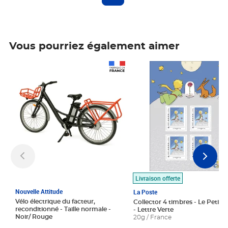
Vous pourriez également aimer
Prix 1 490,00€
Prix 7,50€
Livraison offerte
Nouvelle Attitude
La Poste
Vélo électrique du facteur,
Collector 4 timbres - Le Petit P
reconditionné - Taille normale -
- Lettre Verte
Noir/ Rouge
20g / France