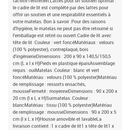
facilite l'entretien.Lattes pour un soutien optimal :
le cadre de lit est complété par des lattes pour
offrir un soutien et une respirabilité essentiels à
votre matelas. Bon à savoir :Pour des raisons
d'hygiène, le matelas ne peut pas être retourné si
l'emballage est retiré ou ouvert.Cadre de lit avec
tête de lit :Couleur : vert foncéMatériaux : velours
(100 % polyester), contreplaqué, bois
d'ingénierieDimensions : 200 x 90 x 140,5/150,5
cm (L x l x H)Pieds en plastique épaisAssemblage
requis : ouiMatelas :Couleur : blanc et vert
foncéMatériau : velours (100 % polyester)Matériau
de remplissage : ressorts ensachés,
mousseFermeté : moyenneDimensions : 90 x 200 x
20 cm (l x L x H)Surmatelas :Couleur :
blancMatériau : tissu (100 % polyester)Matériau
de remplissage : mousseDimensions : 90 x 200 x 5
cm (l x L x H)Housse amovible et lavableLa
livraison contient :1 x cadre de lit1 x tête de lit1 x