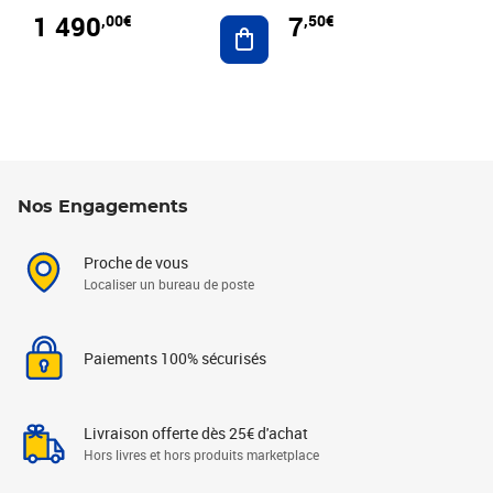
1 490
7
,00€
,50€
Ajouter au panier
Nos Engagements
Proche de vous
Localiser un bureau de poste
Paiements 100% sécurisés
Livraison offerte dès 25€ d'achat
Hors livres et hors produits marketplace