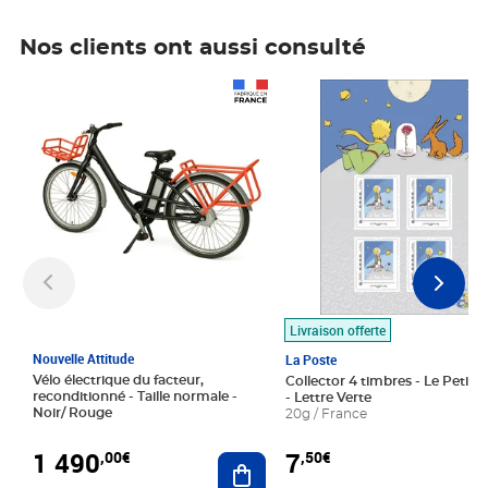
Nos clients ont aussi consulté
Prix 1 490,00€
Prix 7,50€
Livraison offerte
Nouvelle Attitude
La Poste
Vélo électrique du facteur,
Collector 4 timbres - Le Petit P
reconditionné - Taille normale -
- Lettre Verte
Noir/ Rouge
20g / France
1 490
7
,00€
,50€
Ajouter au panier