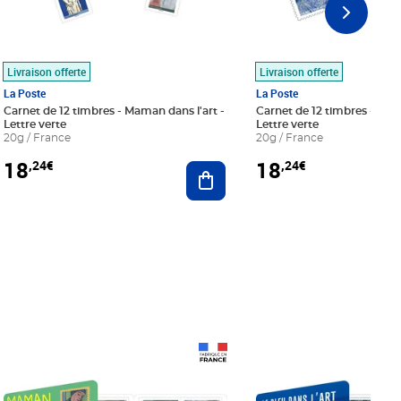
Livraison offerte
Livraison offerte
La Poste
La Poste
Carnet de 12 timbres - Maman dans l'art -
Carnet de 12 timbres - Le bl
Lettre verte
Lettre verte
20g / France
20g / France
18
18
,24€
,24€
r au panier
Ajouter au panier
Prix 18,24€
Prix 18,24€