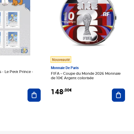
Nouveauté
Monnaie De Paris
 - Le Petit Prince -
FIFA – Coupe du Monde 2026 Monnaie
de 10€ Argent colorisée
148
,00€
Ajouter au panier
Ajoute