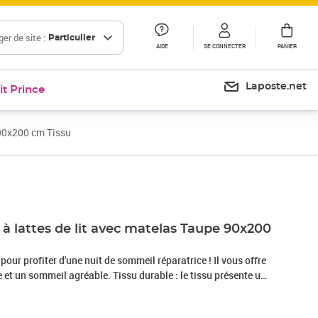
er de site :
Particulier
AIDE
SE CONNECTER
PANIER
Laposte.net
it Prince
 90x200 cm Tissu
Prix 422,99€
à lattes de lit avec matelas Taupe 90x200
 pour profiter d'une nuit de sommeil réparatrice ! Il vous offre
et un sommeil agréable. Tissu durable : le tissu présente un
 il est respirant et durable.Tête de lit pratique : la tête de lit
elon vos préférences. La tête de lit vous offre un excellent