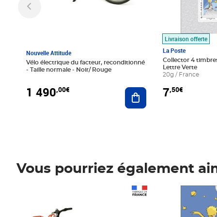
Livraison offerte
La Poste
Nouvelle Attitude
Collector 4 timbres
Vélo électrique du facteur, reconditionné
Lettre Verte
- Taille normale - Noir/ Rouge
20g / France
1 490
7
,00€
,50€
Ajouter au panier
Vous pourriez également ai
Prix 1 490,00€
Prix 7,50€