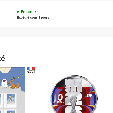
En stock
Expédié sous 3 jours
té
Prix 148,00€