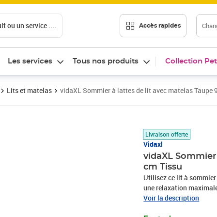
t ou un service ....
Chang
Accès rapides
Les services
Tous nos produits
Collection Pet
Lits et matelas
vidaXL Sommier à lattes de lit avec matelas Taupe
Prix 418,05€
Livraison offerte
Vidaxl
vidaXL Sommier 
cm Tissu
Utilisez ce lit à sommier
une relaxation maximale 
aspect simple et épuré, et
Voir la description
est réglable en hauteur s