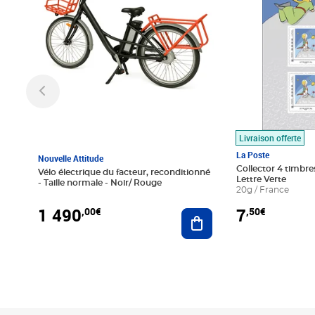
Livraison offerte
La Poste
Nouvelle Attitude
Collector 4 timbres
Vélo électrique du facteur, reconditionné
Lettre Verte
- Taille normale - Noir/ Rouge
20g / France
1 490
7
,00€
,50€
Ajouter au panier