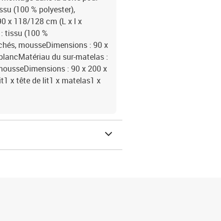
ssu (100 % polyester),
90 x 118/128 cm (L x l x
: tissu (100 %
achés, mousseDimensions : 90 x
: blancMatériau du sur-matelas :
 mousseDimensions : 90 x 200 x
it1 x tête de lit1 x matelas1 x