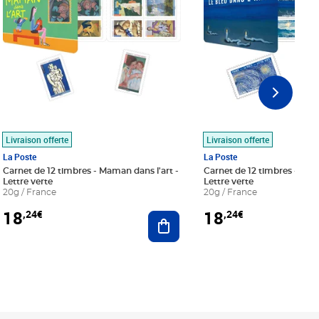
Livraison offerte
Livraison offerte
La Poste
La Poste
Carnet de 12 timbres - Maman dans l'art -
Carnet de 12 timbres - Le bl
Lettre verte
Lettre verte
20g / France
20g / France
18
18
,24€
,24€
r au panier
Ajouter au panier