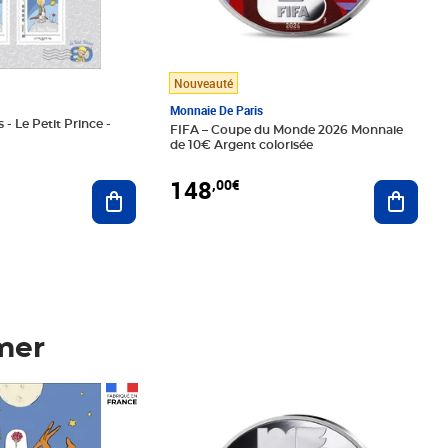
Nouveauté
Monnaie De Paris
 - Le Petit Prince -
FIFA – Coupe du Monde 2026 Monnaie
de 10€ Argent colorisée
148
,00€
Ajouter au panier
Ajoute
mer
Prix 148,00€