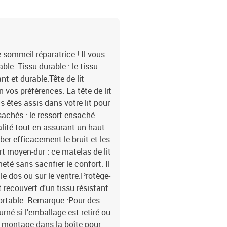
e sommeil réparatrice ! Il vous
le. Tissu durable : le tissu
nt et durable.Tête de lit
on vos préférences. La tête de lit
s êtes assis dans votre lit pour
nsachés : le ressort ensaché
alité tout en assurant un haut
rber efficacement le bruit et les
t moyen-dur : ce matelas de lit
eté sans sacrifier le confort. Il
le dos ou sur le ventre.Protège-
 recouvert d'un tissu résistant
fortable. Remarque :Pour des
rné si l'emballage est retiré ou
e montage dans la boîte pour