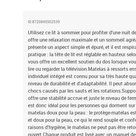
ID 8720845502539
Utilisez ce lit à sommier pour profiter d'une nuit d
offre une relaxation maximale et un sommeil agréab
présente un aspect simple et épuré, et il est respira
pratique : la tête de lit est réglable en hauteur sel
vous offre un excellent soutien du dos lorsque vou
lire ou regarder la télévision.Matelas à ressorts e
individuel intégré est connu pour sa très haute qu
niveau de durabilité et d'adaptabilité. Il peut abso
chocs causés par les sauts et les rotations.Suppor
offre une stabilité accrue et juste le niveau de ferm
est donc idéal pour les personnes qui dorment sur 
matelas doux pour la peau : le protège-matelas est
et doux pour la peau, ce qui le rend souple et con
raisons d'hygiène, le matelas ne peut pas être retou
ouvert.Chaque produit est livré avec un manuel d