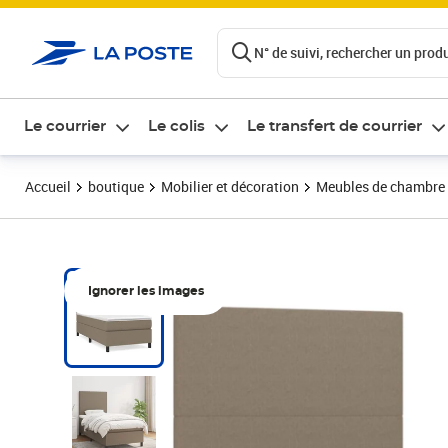
ontenu de la page
N° de suivi, rechercher un produi
Le courrier
Le colis
Le transfert de courrier
Accueil
boutique
Mobilier et décoration
Meubles de chambre
Ignorer les images