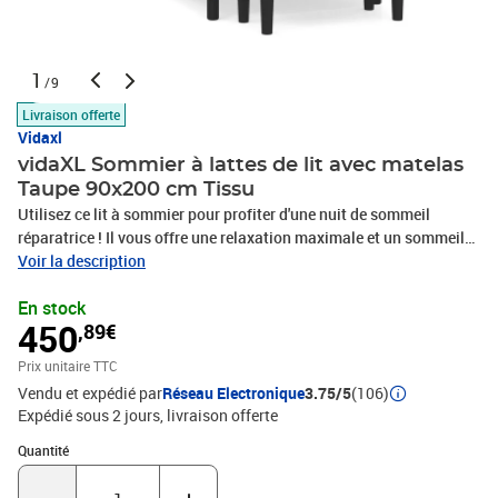
1
/9
Livraison offerte
Vidaxl
vidaXL Sommier à lattes de lit avec matelas
Taupe 90x200 cm Tissu
Utilisez ce lit à sommier pour profiter d'une nuit de sommeil
réparatrice ! Il vous offre une relaxation maximale et un sommeil
agréable. Tissu durable : le tissu présente un aspect simple et
Voir la description
épuré, et il est respirant et durable.Tête de lit pratique : la tête de lit
En stock
est réglable en hauteur selon vos préférences. La tête de lit vous
450
,89€
offre un excellent soutien du dos lorsque vous êtes assis dans
votre lit pour lire ou regarder la télévision.Matelas à ressorts
Prix unitaire TTC
ensachés : le ressort ensaché individuel intégré est connu pour sa
Vendu et expédié par
Réseau Electronique
3.75/5
(106)
très haute qualité tout en assurant un haut niveau de durabilité et
Expédié sous 2 jours
livraison offerte
d'adaptabilité. Il peut absorber efficacement le bruit et les chocs
causés par les sauts et les rotations.Support moyen-dur : ce
Quantité : 1
Quantité
matelas de lit offre une stabilité accrue et juste le niveau de
fermeté sans sacrifier le confort. Il est donc idéal pour les