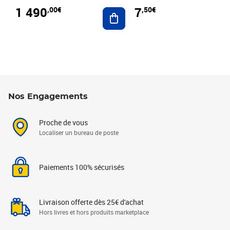
1 490
7
,00€
,50€
Ajouter au panier
Nos Engagements
Proche de vous
Localiser un bureau de poste
Paiements 100% sécurisés
Livraison offerte dès 25€ d'achat
Hors livres et hors produits marketplace