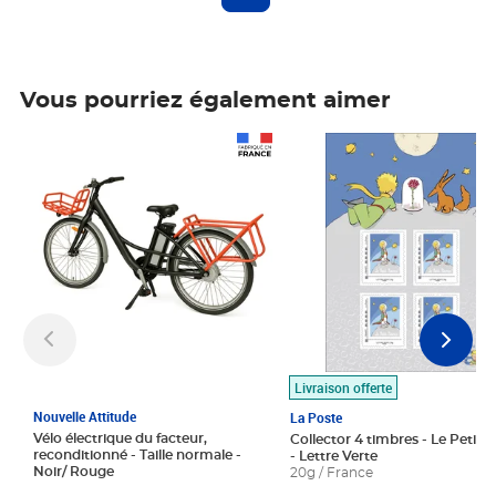
Vous pourriez également aimer
Prix 1 490,00€
Prix 7,50€
Livraison offerte
Nouvelle Attitude
La Poste
Vélo électrique du facteur,
Collector 4 timbres - Le Petit P
reconditionné - Taille normale -
- Lettre Verte
Noir/ Rouge
20g / France