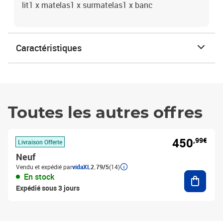
lit1 x matelas1 x surmatelas1 x banc
Caractéristiques
Toutes les autres offres
450
,99€
Livraison Offerte
Neuf
Vendu et expédié par
vidaXL
2.79/5
(14)
Ajouter
En stock
Expédié sous 3 jours