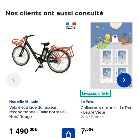
Nos clients ont aussi consulté
Prix 1 490,00€
Prix 7,50€
Livraison offerte
Nouvelle Attitude
La Poste
Vélo électrique du facteur,
Collector 4 timbres - Le Petit P
reconditionné - Taille normale -
- Lettre Verte
Noir/ Rouge
20g / France
1 490
7
,00€
,50€
Ajouter au panier