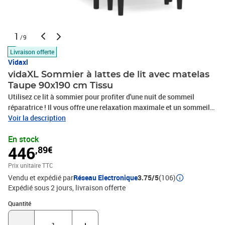
1
/9
Livraison offerte
Vidaxl
vidaXL Sommier à lattes de lit avec matelas
Taupe 90x190 cm Tissu
Utilisez ce lit à sommier pour profiter d'une nuit de sommeil
réparatrice ! Il vous offre une relaxation maximale et un sommeil
agréable. Tissu durable : le tissu présente un aspect simple et
Voir la description
épuré, et il est respirant et durable.Tête de lit pratique : la tête de lit
En stock
est réglable en hauteur selon vos préférences. La tête de lit vous
446
,89€
offre un excellent soutien du dos lorsque vous êtes assis dans
votre lit pour lire ou regarder la télévision.Matelas à ressorts
Prix unitaire TTC
ensachés : le ressort ensaché individuel intégré est connu pour sa
Vendu et expédié par
Réseau Electronique
3.75/5
(106)
très haute qualité tout en assurant un haut niveau de durabilité et
Expédié sous 2 jours
livraison offerte
d'adaptabilité. Il peut absorber efficacement le bruit et les chocs
causés par les sauts et les rotations.Support moyen-dur : ce
Quantité : 1
Quantité
matelas de lit offre une stabilité accrue et juste le niveau de
fermeté sans sacrifier le confort. Il est donc idéal pour les