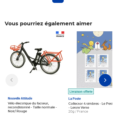
Vous pourriez également aimer
Prix 1 490,00€
Prix 7,50€
Livraison offerte
Nouvelle Attitude
La Poste
Vélo électrique du facteur,
Collector 4 timbres - Le Petit P
reconditionné - Taille normale -
- Lettre Verte
Noir/ Rouge
20g / France