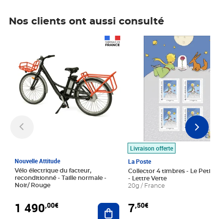
Nos clients ont aussi consulté
Prix 1 490,00€
Prix 7,50€
Livraison offerte
Nouvelle Attitude
La Poste
Vélo électrique du facteur,
Collector 4 timbres - Le Petit P
reconditionné - Taille normale -
- Lettre Verte
Noir/ Rouge
20g / France
1 490
7
,00€
,50€
Ajouter au panier