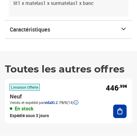
lit1 x matelas1 x surmatelas1 x banc
Caractéristiques
Toutes les autres offres
446
,99€
Livraison Offerte
Neuf
Vendu et expédié par
vidaXL
2.79/5
(14)
Ajouter
En stock
Expédié sous 3 jours