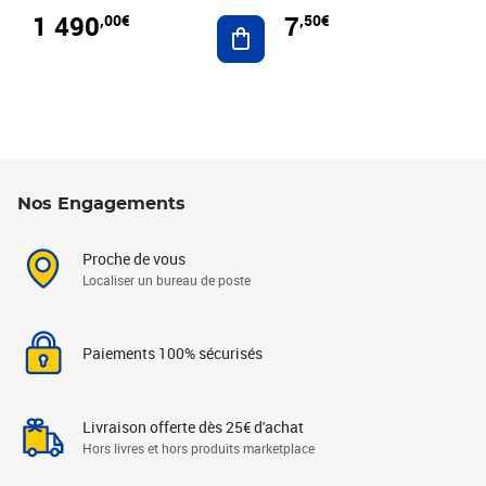
1 490
7
,00€
,50€
Ajouter au panier
Nos Engagements
Proche de vous
Localiser un bureau de poste
Paiements 100% sécurisés
Livraison offerte dès 25€ d'achat
Hors livres et hors produits marketplace