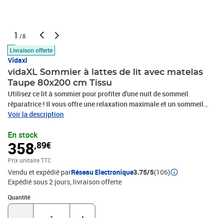
1
/8
Livraison offerte
Vidaxl
vidaXL Sommier à lattes de lit avec matelas
Taupe 80x200 cm Tissu
Utilisez ce lit à sommier pour profiter d'une nuit de sommeil
réparatrice ! Il vous offre une relaxation maximale et un sommeil
agréable. Tissu durable : le tissu présente un aspect simple et
Voir la description
épuré, et il est respirant et durable.Tête de lit pratique : la tête de lit
En stock
est réglable en hauteur selon vos préférences. La tête de lit vous
358
,89€
offre un excellent soutien du dos lorsque vous êtes assis dans
votre lit pour lire ou regarder la télévision.Matelas à ressorts
Prix unitaire TTC
ensachés : le ressort ensaché individuel intégré est connu pour sa
Vendu et expédié par
Réseau Electronique
3.75/5
(106)
très haute qualité tout en assurant un haut niveau de durabilité et
Expédié sous 2 jours
livraison offerte
d'adaptabilité. Il peut absorber efficacement le bruit et les chocs
causés par les sauts et les rotations.Support moyen-dur : ce
Quantité : 1
Quantité
matelas de lit offre une stabilité accrue et juste le niveau de
fermeté sans sacrifier le confort. Il est donc idéal pour les