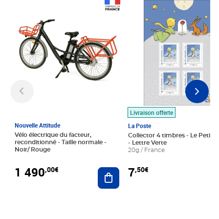
Prix 1 490,00€
Prix 7,50€
Livraison offerte
Nouvelle Attitude
La Poste
Vélo électrique du facteur,
Collector 4 timbres - Le Petit P
reconditionné - Taille normale -
- Lettre Verte
Noir/ Rouge
20g / France
1 490
7
,00€
,50€
Ajouter au panier