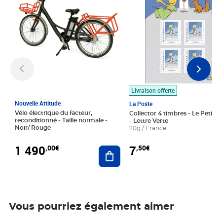
Livraison offerte
Nouvelle Attitude
La Poste
Vélo électrique du facteur,
Collector 4 timbres - Le Petit P
reconditionné - Taille normale -
- Lettre Verte
Noir/ Rouge
20g / France
1 490
7
,00€
,50€
Ajouter au panier
Vous pourriez également aimer