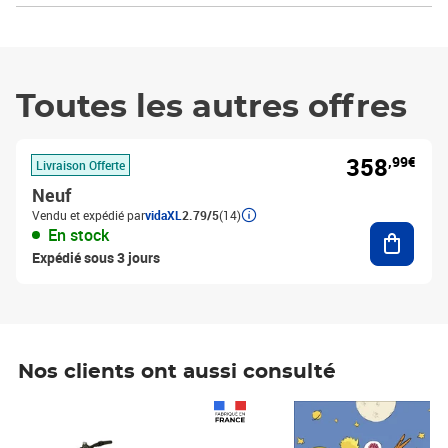
Toutes les autres offres
358
,99€
Livraison Offerte
Neuf
Vendu et expédié par
vidaXL
2.79/5
(14)
Ajouter
En stock
Expédié sous 3 jours
Nos clients ont aussi consulté
Prix 1 490,00€
Prix 7,50€