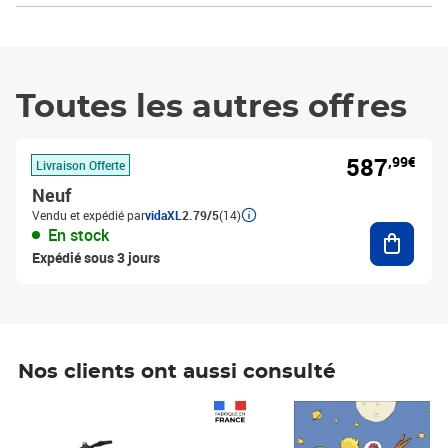
Toutes les autres offres
587
,99€
Livraison Offerte
Neuf
Vendu et expédié par
vidaXL
2.79/5
(14)
Ajouter
En stock
Expédié sous 3 jours
Nos clients ont aussi consulté
Prix 1 490,00€
Prix 7,50€