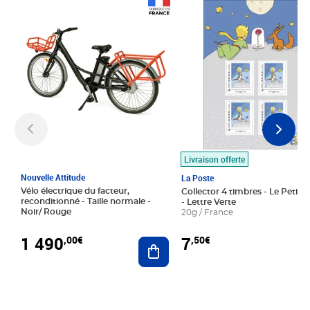
Prix 1 490,00€
Prix 7,50€
Livraison offerte
Nouvelle Attitude
La Poste
Vélo électrique du facteur,
Collector 4 timbres - Le Petit P
reconditionné - Taille normale -
- Lettre Verte
Noir/ Rouge
20g / France
1 490
7
,00€
,50€
Ajouter au panier