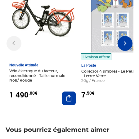
Livraison offerte
Nouvelle Attitude
La Poste
Vélo électrique du facteur,
Collector 4 timbres - Le Petit P
reconditionné - Taille normale -
- Lettre Verte
Noir/ Rouge
20g / France
1 490
7
,00€
,50€
Ajouter au panier
Vous pourriez également aimer