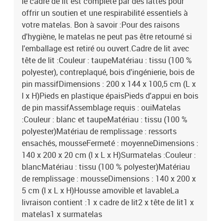
le cadre de lit est complété par des lattes pour
offrir un soutien et une respirabilité essentiels à
votre matelas. Bon à savoir :Pour des raisons
d'hygiène, le matelas ne peut pas être retourné si
l'emballage est retiré ou ouvert.Cadre de lit avec
tête de lit :Couleur : taupeMatériau : tissu (100 %
polyester), contreplaqué, bois d'ingénierie, bois de
pin massifDimensions : 200 x 144 x 100,5 cm (L x
l x H)Pieds en plastique épaisPieds d'appui en bois
de pin massifAssemblage requis : ouiMatelas
:Couleur : blanc et taupeMatériau : tissu (100 %
polyester)Matériau de remplissage : ressorts
ensachés, mousseFermeté : moyenneDimensions :
140 x 200 x 20 cm (l x L x H)Surmatelas :Couleur :
blancMatériau : tissu (100 % polyester)Matériau
de remplissage : mousseDimensions : 140 x 200 x
5 cm (l x L x H)Housse amovible et lavableLa
livraison contient :1 x cadre de lit2 x tête de lit1 x
matelas1 x surmatelas