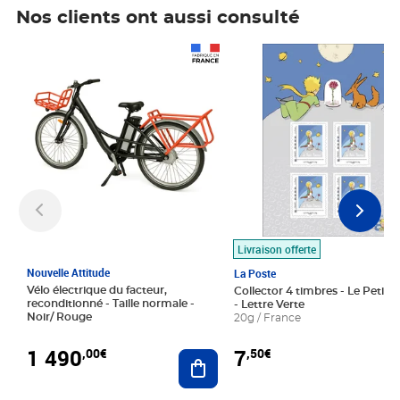
Nos clients ont aussi consulté
Prix 1 490,00€
Prix 7,50€
Livraison offerte
Nouvelle Attitude
La Poste
Vélo électrique du facteur,
Collector 4 timbres - Le Petit P
reconditionné - Taille normale -
- Lettre Verte
Noir/ Rouge
20g / France
1 490
7
,00€
,50€
Ajouter au panier