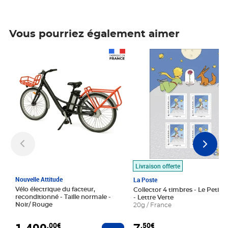
Vous pourriez également aimer
Prix 1 490,00€
Prix 7,50€
Livraison offerte
Nouvelle Attitude
La Poste
Vélo électrique du facteur,
Collector 4 timbres - Le Petit P
reconditionné - Taille normale -
- Lettre Verte
Noir/ Rouge
20g / France
1 490
,00€
,50€
Ajouter au panier