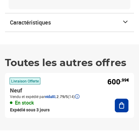
Caractéristiques
Toutes les autres offres
600
,99€
Livraison Offerte
Neuf
Vendu et expédié par
vidaXL
2.79/5
(14)
Ajouter
En stock
Expédié sous 3 jours