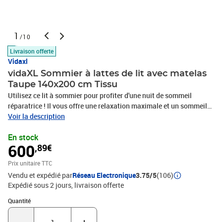
1
/10
Livraison offerte
Vidaxl
vidaXL Sommier à lattes de lit avec matelas
Taupe 140x200 cm Tissu
Utilisez ce lit à sommier pour profiter d'une nuit de sommeil
réparatrice ! Il vous offre une relaxation maximale et un sommeil
agréable. Matériau doux et durable : le tissu en polyester allie
Voir la description
douceur, respirabilité et durabilité, vous garantissant un confort et
En stock
une convivialité ultimes.Matelas à ressorts ensachés : ce matelas
600
,89€
à ressorts ensachés comporte des ressorts ensachés individuels
qui fonctionnent indépendamment pour offrir un soutien
Prix unitaire TTC
personnalisé en réagissant uniquement à la pression exercée dans
Vendu et expédié par
Réseau Electronique
3.75/5
(106)
chaque zone. Cette conception empêche « l'enroulement » et réduit
Expédié sous 2 jours
livraison offerte
le transfert de mouvement par rapport aux matelas traditionnels à
ressorts ouverts. Chaque ressort ensaché soutient le corps
Quantité : 1
Quantité
individuellement.Tête de lit réglable en hauteur : la tête de lit est
réglable en hauteur pour s'adapter à vos préférences.Surmatelas