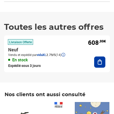
Toutes les autres offres
608
,99€
Livraison Offerte
Neuf
Vendu et expédié par
vidaXL
2.79/5
(14)
Ajouter
En stock
Expédié sous 3 jours
Nos clients ont aussi consulté
Prix 1 490,00€
Prix 7,50€