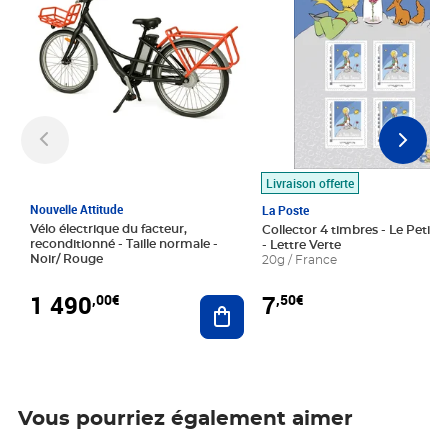
Livraison offerte
Nouvelle Attitude
La Poste
Vélo électrique du facteur,
Collector 4 timbres - Le Petit P
reconditionné - Taille normale -
- Lettre Verte
Noir/ Rouge
20g / France
1 490
7
,00€
,50€
Ajouter au panier
Vous pourriez également aimer