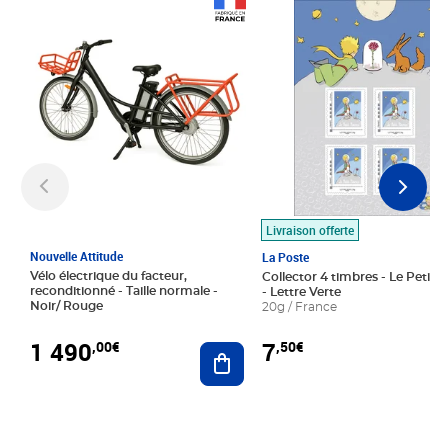
Prix 1 490,00€
Prix 7,50€
Livraison offerte
Nouvelle Attitude
La Poste
Vélo électrique du facteur,
Collector 4 timbres - Le Petit P
reconditionné - Taille normale -
- Lettre Verte
Noir/ Rouge
20g / France
1 490
7
,00€
,50€
Ajouter au panier