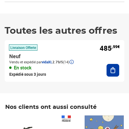
Toutes les autres offres
485
,99€
Livraison Offerte
Neuf
Vendu et expédié par
vidaXL
2.79/5
(14)
Ajouter
En stock
Expédié sous 3 jours
Nos clients ont aussi consulté
Prix 1 490,00€
Prix 7,50€