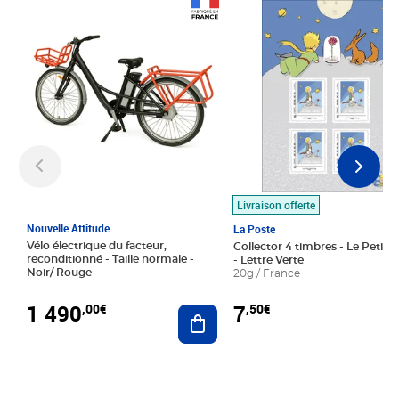
Prix 1 490,00€
Prix 7,50€
Livraison offerte
Nouvelle Attitude
La Poste
Vélo électrique du facteur,
Collector 4 timbres - Le Petit P
reconditionné - Taille normale -
- Lettre Verte
Noir/ Rouge
20g / France
1 490
7
,00€
,50€
Ajouter au panier