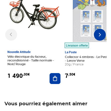
Livraison offerte
Nouvelle Attitude
La Poste
Vélo électrique du facteur,
Collector 4 timbres - Le Petit P
reconditionné - Taille normale -
- Lettre Verte
Noir/ Rouge
20g / France
1 490
7
,00€
,50€
Ajouter au panier
Vous pourriez également aimer