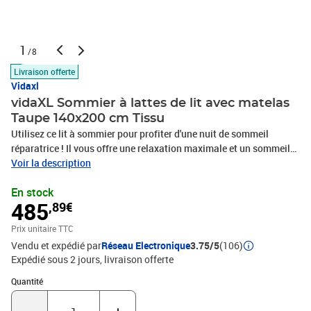
1
/8
Livraison offerte
Vidaxl
vidaXL Sommier à lattes de lit avec matelas
Taupe 140x200 cm Tissu
Utilisez ce lit à sommier pour profiter d'une nuit de sommeil
réparatrice ! Il vous offre une relaxation maximale et un sommeil
agréable. Tissu durable : le tissu présente un aspect simple et
Voir la description
épuré, et il est respirant et durable.Tête de lit pratique : la tête de lit
En stock
est réglable en hauteur selon vos préférences. La tête de lit vous
485
,89€
offre un excellent soutien du dos lorsque vous êtes assis dans
votre lit pour lire ou regarder la télévision.Matelas à ressorts
Prix unitaire TTC
ensachés : le ressort ensaché individuel intégré est connu pour sa
Vendu et expédié par
Réseau Electronique
3.75/5
(106)
très haute qualité tout en assurant un haut niveau de durabilité et
Expédié sous 2 jours
livraison offerte
d'adaptabilité. Il peut absorber efficacement le bruit et les chocs
causés par les sauts et les rotations.Support moyen-dur : ce
Quantité : 1
Quantité
matelas de lit offre une stabilité accrue et juste le niveau de
fermeté sans sacrifier le confort. Il est donc idéal pour les