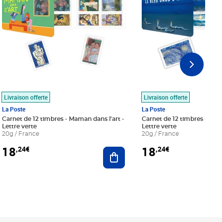
Livraison offerte
Livraison offerte
La Poste
La Poste
Carnet de 12 timbres - Maman dans l'art -
Carnet de 12 timbres - Le bl
Lettre verte
Lettre verte
20g / France
20g / France
18
18
,24€
,24€
r au panier
Ajouter au panier