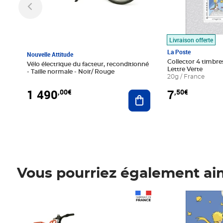
Livraison offerte
La Poste
Nouvelle Attitude
Collector 4 timbres
Vélo électrique du facteur, reconditionné
Lettre Verte
- Taille normale - Noir/ Rouge
20g / France
1 490
7
,00€
,50€
Ajouter au panier
Vous pourriez également ai
Prix 1 490,00€
Prix 7,50€