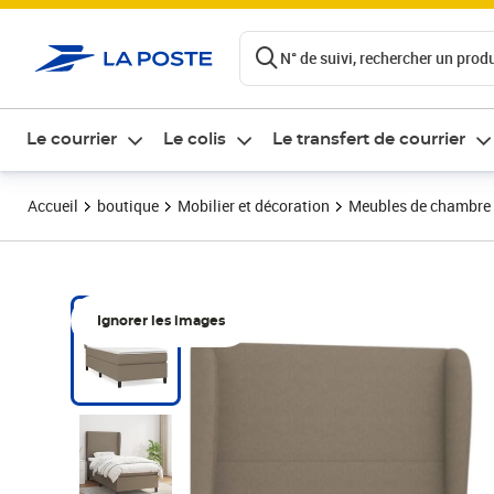
ontenu de la page
N° de suivi, rechercher un produi
Le courrier
Le colis
Le transfert de courrier
Accueil
boutique
Mobilier et décoration
Meubles de chambre
Ignorer les images