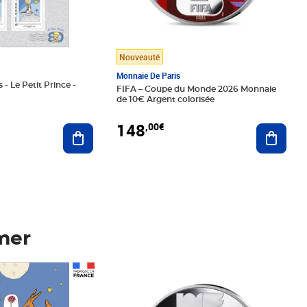
Nouveauté
Monnaie De Paris
 - Le Petit Prince -
FIFA – Coupe du Monde 2026 Monnaie
de 10€ Argent colorisée
148
,00€
Ajouter au panier
Ajoute
mer
Prix 148,00€