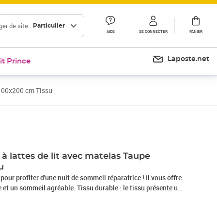
er de site :
Particulier
AIDE
SE CONNECTER
PANIER
Laposte.net
it Prince
 100x200 cm Tissu
Prix 405,99€
 lattes de lit avec matelas Taupe
u
 pour profiter d'une nuit de sommeil réparatrice ! Il vous offre
et un sommeil agréable. Tissu durable : le tissu présente un
 il est respirant et durable.Tête de lit pratique : la tête de lit
elon vos préférences. La tête de lit vous offre un excellent