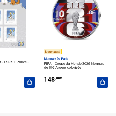
Nouveauté
Monnaie De Paris
 - Le Petit Prince -
FIFA – Coupe du Monde 2026 Monnaie
de 10€ Argent colorisée
148
,00€
Ajouter au panier
Ajoute