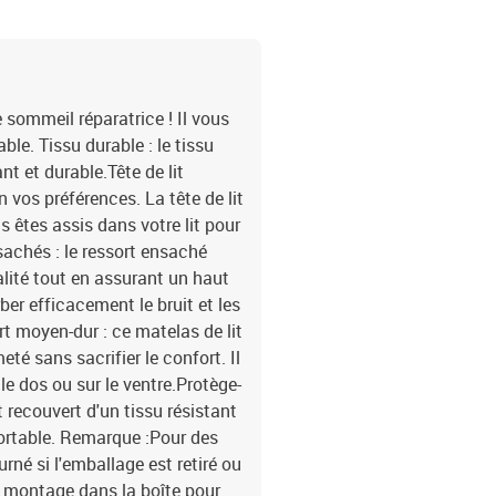
e sommeil réparatrice ! Il vous
le. Tissu durable : le tissu
nt et durable.Tête de lit
on vos préférences. La tête de lit
s êtes assis dans votre lit pour
nsachés : le ressort ensaché
alité tout en assurant un haut
rber efficacement le bruit et les
t moyen-dur : ce matelas de lit
eté sans sacrifier le confort. Il
le dos ou sur le ventre.Protège-
 recouvert d'un tissu résistant
fortable. Remarque :Pour des
rné si l'emballage est retiré ou
e montage dans la boîte pour