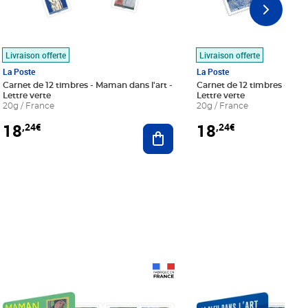
Livraison offerte
Livraison offerte
La Poste
La Poste
Carnet de 12 timbres - Maman dans l'art -
Carnet de 12 timbres - Le bl
Lettre verte
Lettre verte
20g / France
20g / France
18
18
,24€
,24€
r au panier
Ajouter au panier
Prix 18,24€
Prix 18,24€