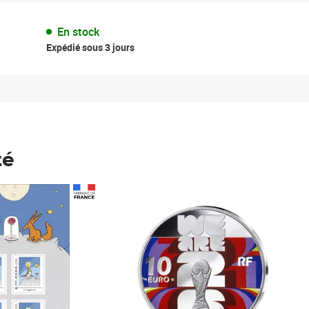
En stock
Expédié sous 3 jours
té
Prix 148,00€