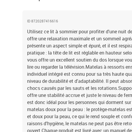
ID 8720287416616
Utilisez ce lit à sommier pour profiter d'une nuit d
offre une relaxation maximale et un sommeil agréab
présente un aspect simple et épuré, et il est respira
pratique : la tête de lit est réglable en hauteur sel
vous offre un excellent soutien du dos lorsque vou
lire ou regarder la télévision.Matelas à ressorts e
individuel intégré est connu pour sa très haute qu
niveau de durabilité et d'adaptabilité. Il peut abso
chocs causés par les sauts et les rotations.Suppor
offre une stabilité accrue et juste le niveau de ferm
est donc idéal pour les personnes qui dorment sur 
matelas doux pour la peau : le protège-matelas est
et doux pour la peau, ce qui le rend souple et con
raisons d'hygiène, le matelas ne peut pas être retou
ouvert.Chaque produit est livré avec un manuel d