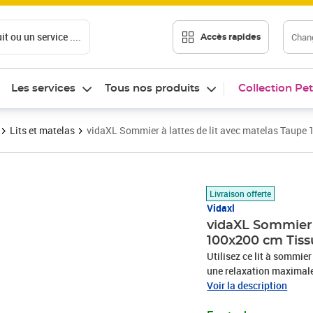
t ou un service ....
Chang
Accès rapides
Les services
Tous nos produits
Collection Pet
Lits et matelas
vidaXL Sommier à lattes de lit avec matelas Taupe
Prix 405,89€
Livraison offerte
Vidaxl
vidaXL Sommier à
100x200 cm Tiss
Utilisez ce lit à sommier
une relaxation maximale 
aspect simple et épuré, et
Voir la description
est réglable en hauteur s