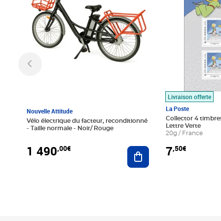
Livraison offerte
La Poste
Nouvelle Attitude
Collector 4 timbres
Vélo électrique du facteur, reconditionné
Lettre Verte
- Taille normale - Noir/ Rouge
20g / France
1 490
7
,00€
,50€
Ajouter au panier