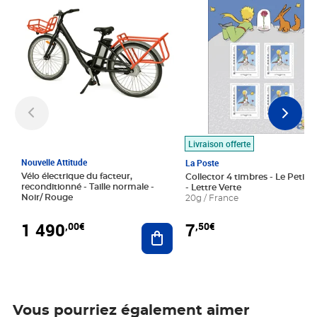
Livraison offerte
Nouvelle Attitude
La Poste
Vélo électrique du facteur,
Collector 4 timbres - Le Petit P
reconditionné - Taille normale -
- Lettre Verte
Noir/ Rouge
20g / France
1 490
7
,00€
,50€
Ajouter au panier
Vous pourriez également aimer