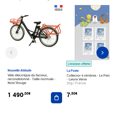
Prix 1 490,00€
Prix 7,50€
Livraison offerte
Nouvelle Attitude
La Poste
Vélo électrique du facteur,
Collector 4 timbres - Le Petit P
reconditionné - Taille normale -
- Lettre Verte
Noir/ Rouge
20g / France
1 490
7
,00€
,50€
Ajouter au panier