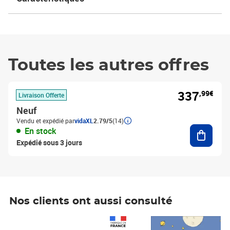
Toutes les autres offres
337
,99€
Livraison Offerte
Neuf
Vendu et expédié par
vidaXL
2.79/5
(14)
Ajouter
En stock
Expédié sous 3 jours
Nos clients ont aussi consulté
Prix 1 490,00€
Prix 7,50€