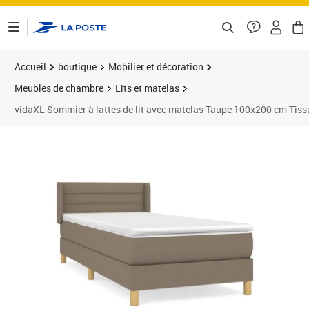
ontenu de la page
Accueil
boutique
Mobilier et décoration
Meubles de chambre
Lits et matelas
vidaXL Sommier à lattes de lit avec matelas Taupe 100x200 cm Tiss
Prix barré 381,99 €
Prix 337,89€
Prix 3