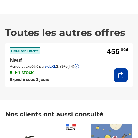
Toutes les autres offres
456
,99€
Livraison Offerte
Neuf
Vendu et expédié par
vidaXL
2.79/5
(14)
Ajouter
En stock
Expédié sous 3 jours
Nos clients ont aussi consulté
Prix 1 490,00€
Prix 7,50€