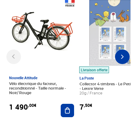
Prix 1 490,00€
Prix 7,50€
Livraison offerte
Nouvelle Attitude
La Poste
Vélo électrique du facteur,
Collector 4 timbres - Le Petit P
reconditionné - Taille normale -
- Lettre Verte
Noir/ Rouge
20g / France
1 490
7
,00€
,50€
Ajouter au panier