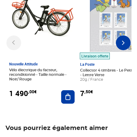
Livraison offerte
Nouvelle Attitude
La Poste
Vélo électrique du facteur,
Collector 4 timbres - Le Petit P
reconditionné - Taille normale -
- Lettre Verte
Noir/ Rouge
20g / France
1 490
7
,00€
,50€
Ajouter au panier
Vous pourriez également aimer