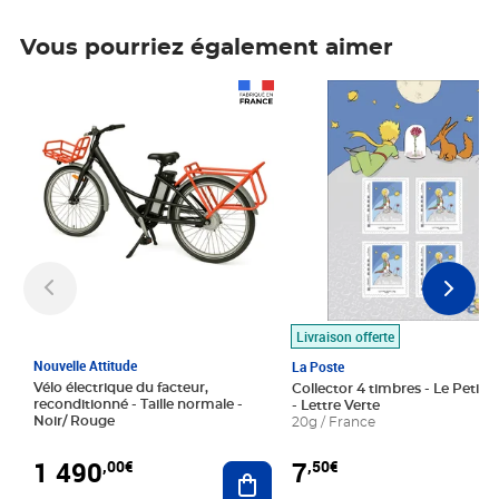
Vous pourriez également aimer
Prix 1 490,00€
Prix 7,50€
Livraison offerte
Nouvelle Attitude
La Poste
Vélo électrique du facteur,
Collector 4 timbres - Le Petit P
reconditionné - Taille normale -
- Lettre Verte
Noir/ Rouge
20g / France
1 490
7
,00€
,50€
Ajouter au panier