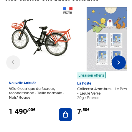
Prix 1 490,00€
Prix 7,50€
Livraison offerte
Nouvelle Attitude
La Poste
Vélo électrique du facteur,
Collector 4 timbres - Le Petit P
reconditionné - Taille normale -
- Lettre Verte
Noir/ Rouge
20g / France
1 490
7
,00€
,50€
Ajouter au panier