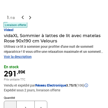
1
/10
Livraison offerte
Vidaxl
vidaXL Sommier à lattes de lit avec matelas
Rose 90x190 cm Velours
Utilisez ce lit à sommier pour profiter d'une nuit de sommeil
réparatrice ! Il vous offre une relaxation maximale et un sommeil
agréable. Velours doux : le velours est un tissu doux et luxueux qui
Voir la description
se reconnaît à son tas dense de fibres uniformément coupées qui
En stock
ont une touche lisse. Le tissu en velours présente un toucher doux
291
,89€
distinctif, ce qui le rend confortable au toucher.Matelas à ressorts
ensachés : le ressort ensaché individuel intégré est connu pour sa
Prix unitaire TTC
très haute qualité tout en assurant un haut niveau de durabilité et
Vendu et expédié par
Réseau Electronique
3.75/5
(106)
d'adaptabilité. Il peut absorber efficacement le bruit et les chocs
Expédié sous 2 jours
livraison offerte
causés par les sauts et les rotations.Support moyen-dur : ce
matelas de lit offre une stabilité accrue et juste le niveau de
Quantité : 1
Quantité
fermeté sans sacrifier le confort. Il est donc idéal pour les
personnes qui dorment sur le dos ou sur le ventre.Protège-matelas