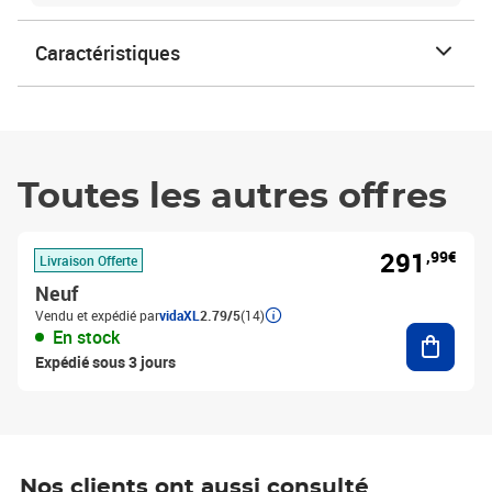
Caractéristiques
Toutes les autres offres
291
,99€
Livraison Offerte
Neuf
Vendu et expédié par
vidaXL
2.79/5
(14)
Ajouter
En stock
Expédié sous 3 jours
Nos clients ont aussi consulté