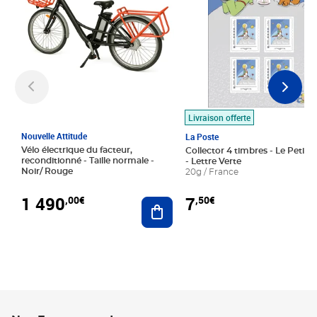
Livraison offerte
Nouvelle Attitude
La Poste
Vélo électrique du facteur,
Collector 4 timbres - Le Petit P
reconditionné - Taille normale -
- Lettre Verte
Noir/ Rouge
20g / France
1 490
7
,00€
,50€
Ajouter au panier