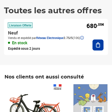
Toutes les autres offres
680
,05€
Livraison Offerte
Neuf
Vendu et expédié par
Réseau Electronique
3.75/5
(106)
Ajouter
En stock
Expédié sous 2 jours
Nos clients ont aussi consulté
Prix 1 490,00€
Prix 7,50€