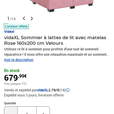
1
/10
Livraison offerte
Vidaxl
vidaXL Sommier à lattes de lit avec matelas
Rose 160x200 cm Velours
Utilisez ce lit à sommier pour profiter d'une nuit de sommeil
réparatrice ! Il vous offre une relaxation maximale et un sommeil
agréable. Matériau doux et confortable : le tissu en velours
Voir la description
présente une surface douce et lisse qui offre une sensation
En stock
agréable contre la peau, vous apportant chaleur et confort
679
,99€
ultime.Matelas à ressorts ensachés : ce matelas à ressorts
ensachés comporte des ressorts ensachés individuels qui
Prix unitaire TTC
fonctionnent indépendamment pour offrir un soutien personnalisé
Vendu et expédié par
vidaXL
2.79/5
(14)
en réagissant uniquement à la pression exercée dans chaque zone.
Expédié sous 3 jours
livraison offerte
Cette conception empêche « l'enroulement » et réduit le transfert
de mouvement par rapport aux matelas traditionnels à ressorts
Quantité : 1
Quantité
ouverts. Chaque ressort ensaché soutient le corps
individuellement.Lumières LED pour une ambiance agréable : ce lit