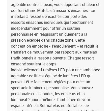
polyester)Matériau de remplissage : mousseDimensions : 160 x
agréable contre la peau, vous apportant chaleur et
200 x 5 cm (l x L x H)Housse amovible et lavableBande LED
confort ultime.Matelas à ressorts ensachés : ce
:Longueur : 55 cmTension : c.c. 5 VLongueur du câble USB : 150
matelas à ressorts ensachés comporte des
cmLongueur du câble d'alimentation : 30 cmIndice IP : IP65Avec
ressorts ensachés individuels qui fonctionnent
symbole de coupe à ciseauxLa livraison contient :1 x cadre de lit2
indépendamment pour offrir un soutien
x tête de lit1 x matelas1 x surmatelas2 x bande à LED
personnalisé en réagissant uniquement à la
pression exercée dans chaque zone. Cette
conception empêche « l'enroulement » et réduit le
transfert de mouvement par rapport aux matelas
traditionnels à ressorts ouverts. Chaque ressort
ensaché soutient le corps
individuellement.Lumières LED pour une ambiance
agréable : ce lit est équipé de lumières LED qui
peuvent être facilement réglées pour créer un
spectacle lumineux personnalisé. Vous pouvez
personnaliser les modes, les couleurs et la
luminosité pour améliorer l'ambiance de votre
espace intérieur.Surmatelas confortable : ce