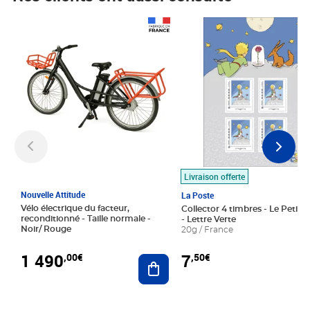
Prix 1 490,00€
Prix 7,50€
Livraison offerte
Nouvelle Attitude
La Poste
Vélo électrique du facteur,
Collector 4 timbres - Le Petit P
reconditionné - Taille normale -
- Lettre Verte
Noir/ Rouge
20g / France
1 490
7
,00€
,50€
Ajouter au panier