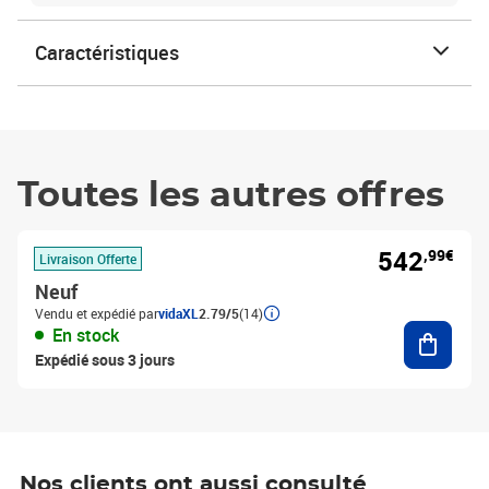
Caractéristiques
Toutes les autres offres
542
,99€
Livraison Offerte
Neuf
Vendu et expédié par
vidaXL
2.79/5
(14)
Ajouter
En stock
Expédié sous 3 jours
Nos clients ont aussi consulté