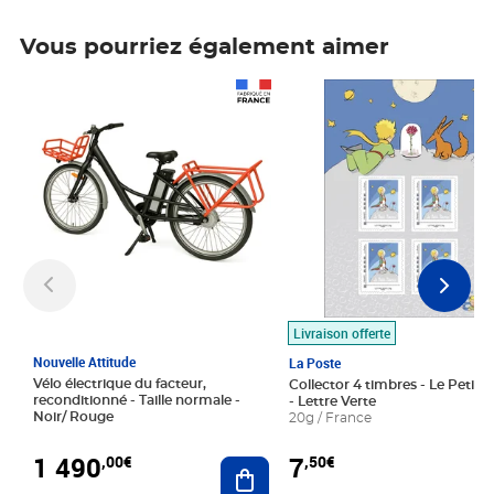
Vous pourriez également aimer
Prix 1 490,00€
Prix 7,50€
Livraison offerte
Nouvelle Attitude
La Poste
Vélo électrique du facteur,
Collector 4 timbres - Le Petit P
reconditionné - Taille normale -
- Lettre Verte
Noir/ Rouge
20g / France
1 490
7
,00€
,50€
Ajouter au panier