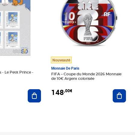
Nouveauté
Monnaie De Paris
 - Le Petit Prince -
FIFA – Coupe du Monde 2026 Monnaie
de 10€ Argent colorisée
148
,00€
Ajouter au panier
Ajoute