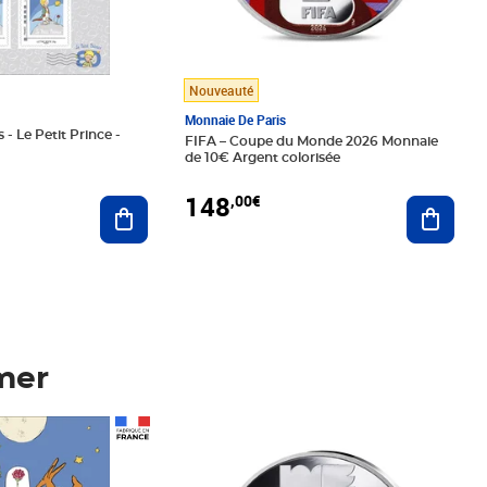
Nouveauté
Monnaie De Paris
 - Le Petit Prince -
FIFA – Coupe du Monde 2026 Monnaie
de 10€ Argent colorisée
148
,00€
Ajouter au panier
Ajoute
mer
Prix 148,00€