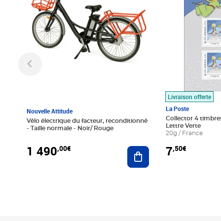
Livraison offerte
La Poste
Nouvelle Attitude
Collector 4 timbres
Vélo électrique du facteur, reconditionné
Lettre Verte
- Taille normale - Noir/ Rouge
20g / France
1 490
7
,00€
,50€
Ajouter au panier