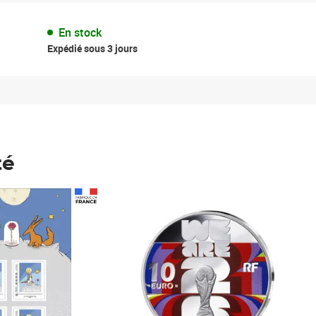
En stock
Expédié sous 3 jours
té
Prix 148,00€