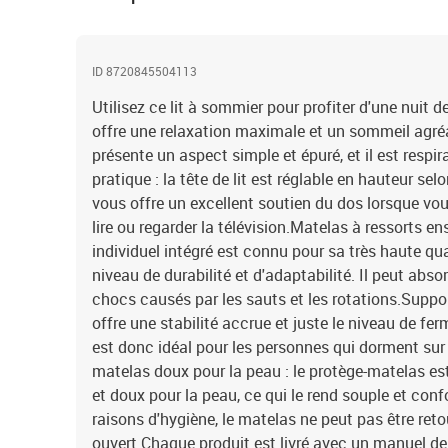
ID 8720845504113
Utilisez ce lit à sommier pour profiter d'une nuit d
offre une relaxation maximale et un sommeil agréab
présente un aspect simple et épuré, et il est respira
pratique : la tête de lit est réglable en hauteur sel
vous offre un excellent soutien du dos lorsque vou
lire ou regarder la télévision.Matelas à ressorts e
individuel intégré est connu pour sa très haute qu
niveau de durabilité et d'adaptabilité. Il peut abso
chocs causés par les sauts et les rotations.Suppor
offre une stabilité accrue et juste le niveau de ferm
est donc idéal pour les personnes qui dorment sur 
matelas doux pour la peau : le protège-matelas est
et doux pour la peau, ce qui le rend souple et con
raisons d'hygiène, le matelas ne peut pas être retou
ouvert.Chaque produit est livré avec un manuel d