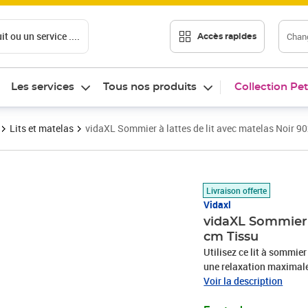
t ou un service ....
Chang
Accès rapides
Les services
Tous nos produits
Collection Pet
Lits et matelas
vidaXL Sommier à lattes de lit avec matelas Noir 9
Prix 360,06€
Livraison offerte
Vidaxl
vidaXL Sommier à
cm Tissu
Utilisez ce lit à sommier
une relaxation maximale 
aspect simple et épuré, et
Voir la description
est réglable en hauteur s