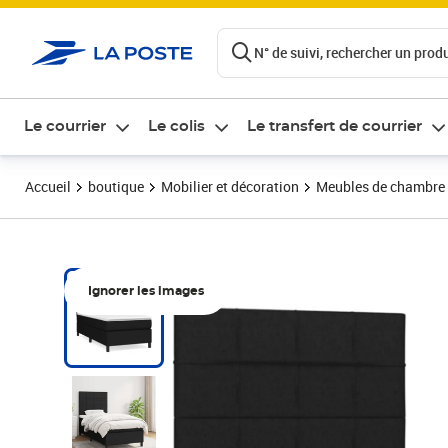
ontenu de la page
N° de suivi, rechercher un produi
Le courrier
Le colis
Le transfert de courrier
Accueil
boutique
Mobilier et décoration
Meubles de chambre
Ignorer les images