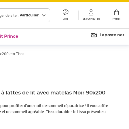
er de site :
Particulier
AIDE
SE CONNECTER
PANIER
Laposte.net
it Prince
0x200 cm Tissu
Prix 363,99€
 lattes de lit avec matelas Noir 90x200
 pour profiter d'une nuit de sommeil réparatrice ! Il vous offre
et un sommeil agréable. Tissu durable : le tissu présente un
 il est respirant et durable.Tête de lit pratique : la tête de lit
elon vos préférences. La tête de lit vous offre un excellent