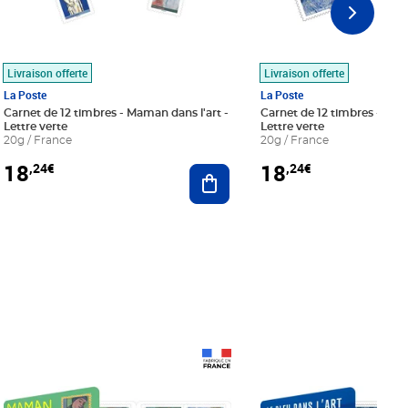
Livraison offerte
Livraison offerte
La Poste
La Poste
Carnet de 12 timbres - Maman dans l'art -
Carnet de 12 timbres - Le bl
Lettre verte
Lettre verte
20g / France
20g / France
18
18
,24€
,24€
r au panier
Ajouter au panier
Prix 18,24€
Prix 18,24€