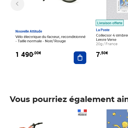
Livraison offerte
La Poste
Nouvelle Attitude
Collector 4 timbres
Vélo électrique du facteur, reconditionné
Lettre Verte
- Taille normale - Noir/ Rouge
20g / France
1 490
7
,00€
,50€
Ajouter au panier
Vous pourriez également ai
Prix 1 490,00€
Prix 7,50€