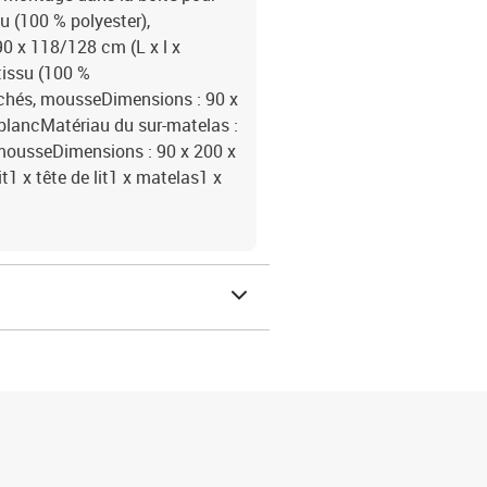
su (100 % polyester),
90 x 118/128 cm (L x l x
 tissu (100 %
achés, mousseDimensions : 90 x
: blancMatériau du sur-matelas :
 mousseDimensions : 90 x 200 x
it1 x tête de lit1 x matelas1 x