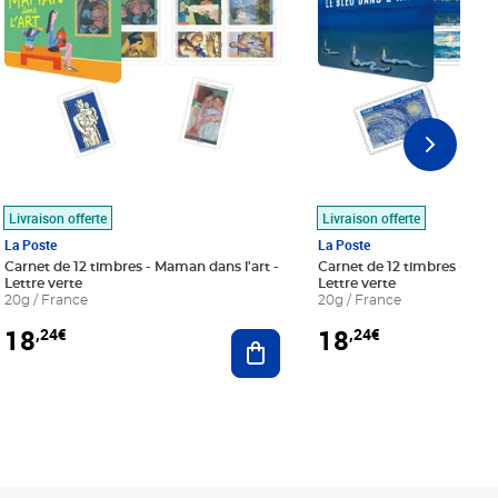
Livraison offerte
Livraison offerte
La Poste
La Poste
Carnet de 12 timbres - Maman dans l'art -
Carnet de 12 timbres - Le bl
Lettre verte
Lettre verte
20g / France
20g / France
18
18
,24€
,24€
r au panier
Ajouter au panier