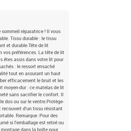
e sommeil réparatrice ! Il vous
le. Tissu durable : le tissu
nt et durable.Tête de lit
on vos préférences. La tête de lit
s êtes assis dans votre lit pour
nsachés : le ressort ensaché
alité tout en assurant un haut
rber efficacement le bruit et les
t moyen-dur : ce matelas de lit
eté sans sacrifier le confort. Il
le dos ou sur le ventre.Protège-
 recouvert d'un tissu résistant
fortable. Remarque :Pour des
rné si l'emballage est retiré ou
e montage dans la boîte pour