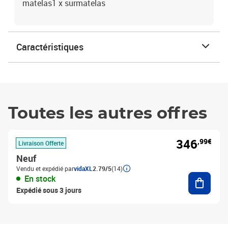
matelas1 x surmatelas
Caractéristiques
Toutes les autres offres
346
,99€
Livraison Offerte
Neuf
Vendu et expédié par
vidaXL
2.79/5
(14)
Ajouter
En stock
Expédié sous 3 jours