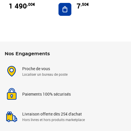
1 490
7
,00€
,50€
Ajouter au panier
Nos Engagements
Proche de vous
Localiser un bureau de poste
Paiements 100% sécurisés
Livraison offerte dès 25€ d'achat
Hors livres et hors produits marketplace