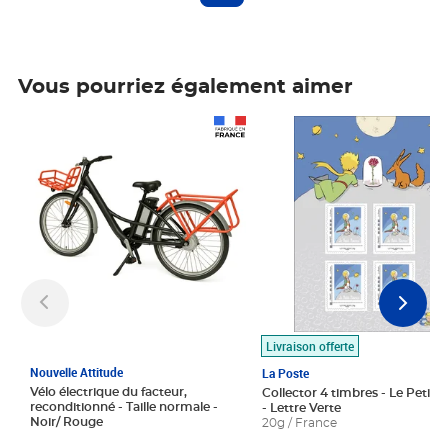
Vous pourriez également aimer
Prix 1 490,00€
Prix 7,50€
Livraison offerte
Nouvelle Attitude
La Poste
Vélo électrique du facteur,
Collector 4 timbres - Le Petit P
reconditionné - Taille normale -
- Lettre Verte
Noir/ Rouge
20g / France