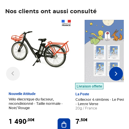
Nos clients ont aussi consulté
Prix 1 490,00€
Prix 7,50€
Livraison offerte
Nouvelle Attitude
La Poste
Vélo électrique du facteur,
Collector 4 timbres - Le Petit P
reconditionné - Taille normale -
- Lettre Verte
Noir/ Rouge
20g / France
1 490
7
,00€
,50€
Ajouter au panier