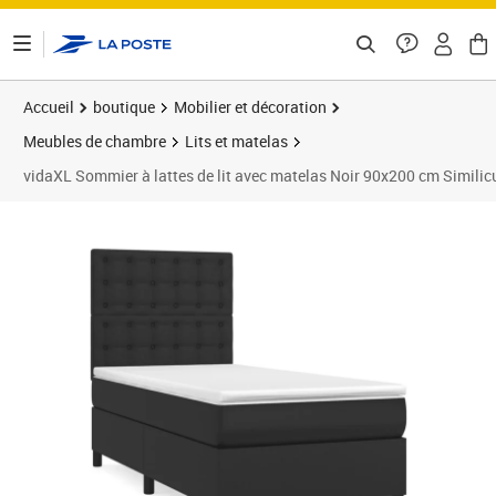
ontenu de la page
Accueil
boutique
Mobilier et décoration
Meubles de chambre
Lits et matelas
vidaXL Sommier à lattes de lit avec matelas Noir 90x200 cm Similic
Prix barré 397,99 €
Prix 344,60€
Prix 3