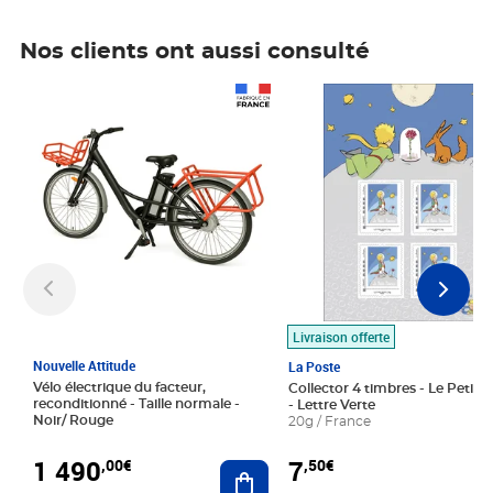
Nos clients ont aussi consulté
Prix 1 490,00€
Prix 7,50€
Livraison offerte
Nouvelle Attitude
La Poste
Vélo électrique du facteur,
Collector 4 timbres - Le Petit P
reconditionné - Taille normale -
- Lettre Verte
Noir/ Rouge
20g / France
1 490
7
,00€
,50€
Ajouter au panier