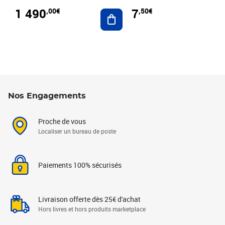
1 490
7
,00€
,50€
Ajouter au panier
Nos Engagements
Proche de vous
Localiser un bureau de poste
Paiements 100% sécurisés
Livraison offerte dès 25€ d'achat
Hors livres et hors produits marketplace