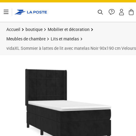
ontenu de la page
Accueil
boutique
Mobilier et décoration
Meubles de chambre
Lits et matelas
vidaXL Sommier à lattes de lit avec matelas Noir 90x190 cm Velours
Prix barré 415,99 €
Prix 375,90€