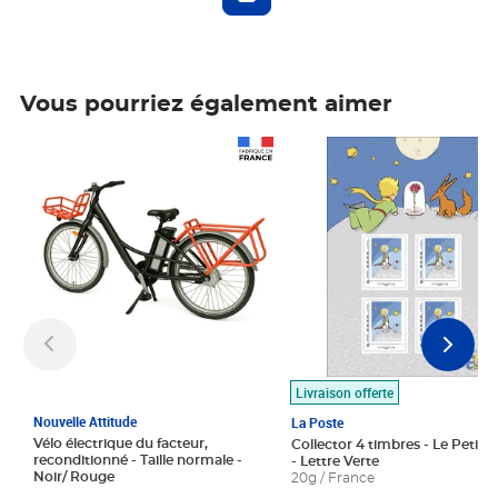
Vous pourriez également aimer
Prix 1 490,00€
Prix 7,50€
Livraison offerte
Nouvelle Attitude
La Poste
Vélo électrique du facteur,
Collector 4 timbres - Le Petit P
reconditionné - Taille normale -
- Lettre Verte
Noir/ Rouge
20g / France