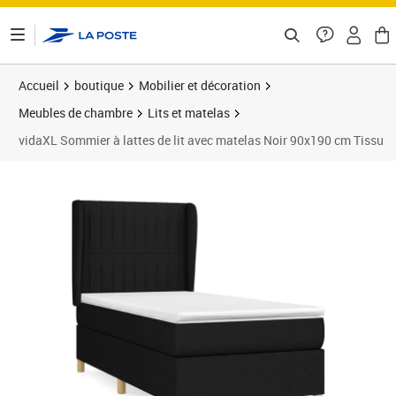
ontenu de la page
Accueil
boutique
Mobilier et décoration
Meubles de chambre
Lits et matelas
vidaXL Sommier à lattes de lit avec matelas Noir 90x190 cm Tissu
Prix barré 390,99 €
Prix 367,89€
Prix 3