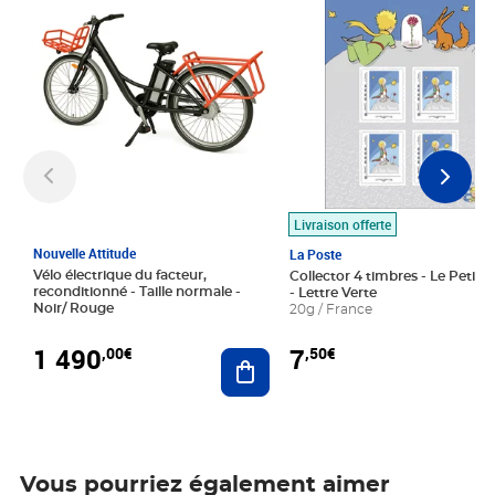
Livraison offerte
Nouvelle Attitude
La Poste
Vélo électrique du facteur,
Collector 4 timbres - Le Petit P
reconditionné - Taille normale -
- Lettre Verte
Noir/ Rouge
20g / France
1 490
7
,00€
,50€
Ajouter au panier
Vous pourriez également aimer