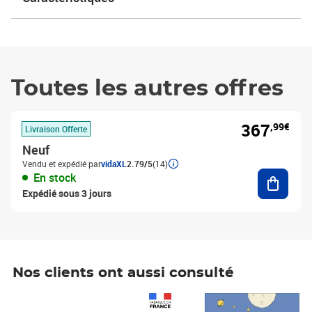
Toutes les autres offres
367
,99€
Livraison Offerte
Neuf
Vendu et expédié par
vidaXL
2.79/5
(14)
Ajouter
En stock
Expédié sous 3 jours
Nos clients ont aussi consulté
Prix 1 490,00€
Prix 7,50€