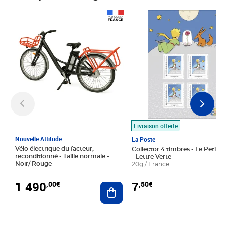
Prix 1 490,00€
Prix 7,50€
Livraison offerte
Nouvelle Attitude
La Poste
Vélo électrique du facteur,
Collector 4 timbres - Le Petit P
reconditionné - Taille normale -
- Lettre Verte
Noir/ Rouge
20g / France
1 490
7
,00€
,50€
Ajouter au panier